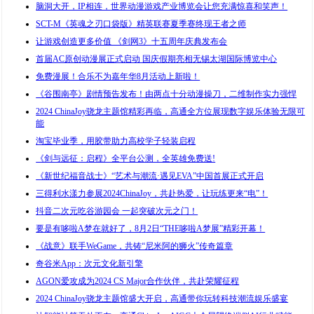
脑洞大开，IP相连，世界动漫游戏产业博览会让您充满惊喜和笑声！
SCT-M《英魂之刃口袋版》精英联赛夏季赛终现王者之师
让游戏创造更多价值 《剑网3》十五周年庆典发布会
首届AC原创动漫展正式启动 国庆假期亮相无锡太湖国际博览中心
免费漫展！合乐不为嘉年华8月活动上新啦！
《谷围南亭》剧情预告发布！由两点十分动漫操刀，二维制作实力强悍
2024 ChinaJoy骁龙主题馆精彩再临，高通全方位展现数字娱乐体验无限可
能
淘宝毕业季，用胶带助力高校学子轻装启程
《剑与远征：启程》全平台公测，全英雄免费送!
《新世纪福音战士》“艺术与潮流·遇见EVA”中国首展正式开启
三得利水漾力参展2024ChinaJoy，共赴热爱，让玩练更来“电”！
抖音二次元吃谷游园会 一起突破次元之门！
要是有哆啦A梦在就好了，8月2日“THE哆啦A梦展”精彩开幕！
《战意》联手WeGame，共铸“尼米阿的狮火”传奇篇章
奇谷米App：次元文化新引擎
AGON爱攻成为2024 CS Major合作伙伴，共赴荣耀征程
2024 ChinaJoy骁龙主题馆盛大开启，高通带你玩转科技潮流娱乐盛宴