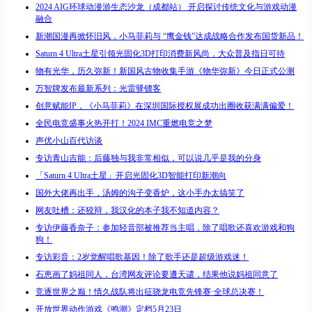
2024 AIG环球动漫游生态沙龙（成都站） 开启探讨传统文化与游戏动漫
融合
新潮国漫再掀怀旧风，小马菲莉与 “鹰金钱”达成战略合作发布国货新品！
Saturn 4 Ultra土星引领光固化3D打印消费新风尚，大众普及指日可待
物有光华，历久弥新！新国风古物收集手游《物华弥新》今日正式公测
万智牌发布最新系列：光雷驿镖客
创意赋能IP，《小马菲莉》在深圳国际授权展成功出圈收获满满偏爱！
全民电竞盛事火热开打！2024 IMC重燃电竞之梦
声优小山百代访谈
专访青山吉能：后藤独与我非常相似，可以说几乎是我的分身
「Saturn 4 Ultra土星」开启光固化3D智能打印新潮向
国外大佬再出手，汤姆的沟子变香炉，这小手办太搞笑了
网友吐槽：还狡辩，我汉化的本子我不知道内容？
专访伊藤香奈子：参加轻音部被推荐当主唱，除了唱歌还喜欢游戏和狗
狗！
专访彩音：2岁觉醒唱歌基因！除了歌手还是超级游戏迷！
石恵画了妈祖同人，台湾网友评论要遭天谴，结果他说妈祖同意了
竞逐世界之巅！情久战队将出征骁龙电竞先锋赛·全球总决赛！
开放世界动作游戏《鸣潮》定档5月23日