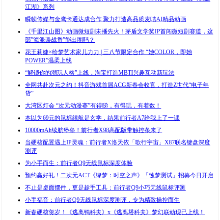
江湖》系列
瞬帧传媒与金鹰卡通达成合作 聚力打造高品质麦咭AI精品动画
《千里江山图》动画微短剧未播先火！茅盾文学奖IP首闯微短剧赛道，这
部”海派谍战番”能出圈吗？
花王莉婕×绘梦艺术家儿力力 | 三八节限定合作 “她COLOR，即她
POWER”温柔上线
“解锁你的潮玩人格”上线，淘宝打造MBTI兴趣互动新玩法
全网共赴次元之约！抖音游戏首届ACG新春会收官，打造Z世代“电子年
货”
大湾区灯会 “次元动漫赛”有得睇，有得玩，有着数！
本以为69元的鼠标续航是玄学，结果前行者A7给我上了一课
10000mAh续航堡垒！前行者X98高配版带触控条来了
当硬核配置遇上IP灵魂：前行者X洛天依「歌行宇宙」X87联名键盘深度
测评
为小手而生：前行者Q9无线鼠标深度体验
预约赢好礼！二次元ACT《绿梦：时空之声》「蚀梦测试」招募今日开启
不止是桌面摆件，更是趁手工具：前行者Q9小巧无线鼠标评测
小手福音：前行者Q9无线鼠标深度测评，专为精致操控而生
新春硬核贺岁！《逃离鸭科夫》x《逃离塔科夫》梦幻联动现已上线！