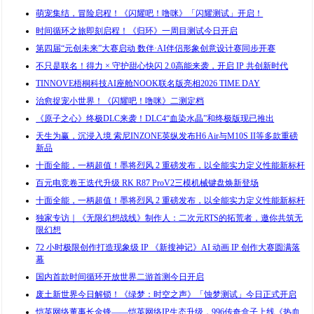
萌宠集结，冒险启程！《闪耀吧！噜咪》「闪耀测试」开启！
时间循环之旅即刻启程！《归环》一周目测试今日开启
第四届“元创未来”大赛启动 数伴·AI伴侣形象创意设计赛同步开赛
不只是联名！得力 × 守护甜心快闪 2.0高能来袭，开启 IP 共创新时代
TINNOVE梧桐科技AI座舱NOOK联名版亮相2026 TIME DAY
治愈捉宠小世界！《闪耀吧！噜咪》二测定档
《原子之心》终极DLC来袭！DLC4“血染水晶”和终极版现已推出
天生为赢，沉浸入境 索尼INZONE英纵发布H6 Air与M10S II等多款重磅
新品
十面全能，一柄超值！墨将烈风 2 重磅发布，以全能实力定义性能新标杆
百元电竞卷王迭代升级 RK R87 ProV2三模机械键盘焕新登场
十面全能，一柄超值！墨将烈风 2 重磅发布，以全能实力定义性能新标杆
独家专访｜《无限幻想战线》制作人：二次元RTS的拓荒者，邀你共筑无
限幻想
72 小时极限创作打造现象级 IP 《新搜神记》AI 动画 IP 创作大赛圆满落
幕
国内首款时间循环开放世界二游首测今日开启
废土新世界今日解锁！《绿梦：时空之声》「蚀梦测试」今日正式开启
恺英网络董事长金锋——恺英网络IP生态升级，996传奇盒子上线《热血