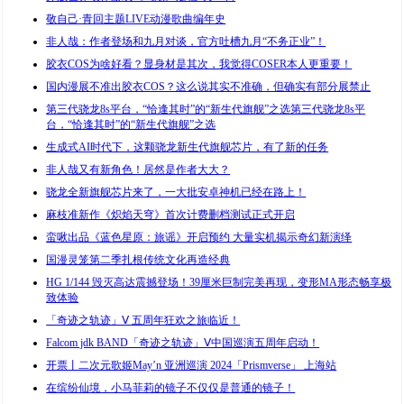
敬自己·青回主题LIVE动漫歌曲编年史
非人哉：作者登场和九月对谈，官方吐槽九月“不务正业”！
胶衣COS为啥好看？显身材是其次，我觉得COSER本人更重要！
国内漫展不准出胶衣COS？这么说其实不准确，但确实有部分展禁止
第三代骁龙8s平台，“恰逢其时”的“新生代旗舰”之选第三代骁龙8s平
台，“恰逢其时”的“新生代旗舰”之选
生成式AI时代下，这颗骁龙新生代旗舰芯片，有了新的任务
非人哉又有新角色！居然是作者大大？
骁龙全新旗舰芯片来了，一大批安卓神机已经在路上！
麻枝准新作《炽焰天穹》首次计费删档测试正式开启
蛮啾出品《蓝色星原：旅谣》开启预约 大量实机揭示奇幻新演绎
国漫灵笼第二季扎根传统文化再造经典
HG 1/144 毁灭高达震撼登场！39厘米巨制完美再现，变形MA形态畅享极
致体验
「奇迹之轨迹」Ⅴ 五周年狂欢之旅临近！
Falcom jdk BAND「奇迹之轨迹」Ⅴ中国巡演五周年启动！
开票丨二次元歌姬May’n 亚洲巡演 2024「Prismverse」 上海站
在缤纷仙境，小马菲莉的镜子不仅仅是普通的镜子！