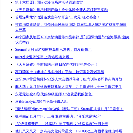
第十六届厦门国际动漫节系列活动圆满收官
《天月麻雀》删档封测启动！抢先体验全新内容领限定奖励
首届深圳龙华动漫游戏嘉年华开启“二次元”狂欢盛宴！
打造消费新场景，引领时尚风向标 2024首届深圳龙华动漫游戏嘉年华盛
大开幕
40个国家及地区3700余部动漫等作品参评 厦门国际动漫节“金海豚奖”颁奖
仪式举行
Steam多人种田游戏露玛岛现已发售，首发价46元
milet首次亚洲巡演 上海站现场火爆！
《天月麻雀》事前预约开跑 日配声优阵容抢先公开！
高口碑国漫《斩神之凡尘神域》完结，炫迈番外高燃再续
虎牙2024雷霆荣耀杯S2选人大会圆满落幕，组内训练赛即将火热开战
非人哉：九月兄妹送爹妈礼物太搞笑，九月送娃娃，十一月送穷书生
永远无法被AI取代的神级画师！“这就是我的颜色”
逐夜Blacklyte结盟电竞豪强BLAST
“魔法编程”动作roguelike游戏《魔法工艺》Steam正式版11月2日发售！
梶浦由记11月广州、上海 亚巡前采访：“音乐就是快乐”
130级征程开启！ 《剑网3》年度资料片“丝路风语”公测上线
他们又又又又一次点亮文化传承星火，FGO联动上海图书馆推出特展