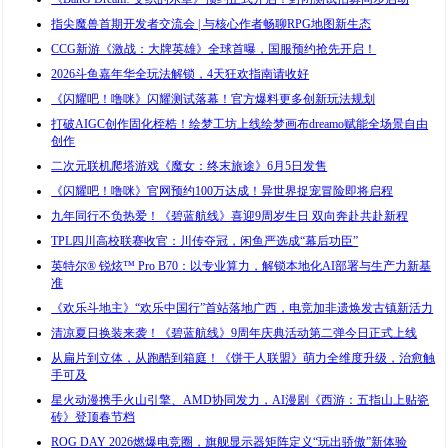
指尖魔兽首期开发者交流会 | 与核心作者畅聊RPG地图新生态
CCG新游《激战：大牌英雄》全球首曝，国服预约抢先开启！
2026斗鱼嘉年华全玩法解锁，4天狂欢指南请收好
《闪耀吧！噜咪》闪耀测试落幕！官方爆料更多创新玩法规划
打破AIGC创作固化桎梏！绘梦工坊上线绘梦画布dreamo赋能全场景自由
创作
二次元联机爬塔游戏《魔女：终末旅途》6月5日发售
《闪耀吧！噜咪》官网预约100万达成！异世界捉宠冒险即将启程
九年同行不负热爱！《碧蓝航线》喜迎9周岁生日 双向奔赴共赴新程
TPL四川高校联赛收官：川传夺冠，闲鱼严选成“幕后功臣”
英特尔® 锐炫™ Pro B70：以专业算力，解锁本地化AI部署与生产力新基
准
《欢乐斗地主》“欢乐中国行”首站落地广西，电竞加非遗焕发古镇新活力
清凉夏日换装来袭！《碧蓝航线》9周年庆典活动第二弹今日正式上线
从扁片到立体，从跑酷到箱庭！《饼干人联盟》萌力全维度升级，治愈触
手可及
星火动漫携手火山引擎、AMD协同发力，AI漫剧《西游：五指山上贴瓷
砖》登顶春节档
ROG DAY 2026燃爆电竞圈，旗舰显示器矩阵定义“玩出骄傲”新体验