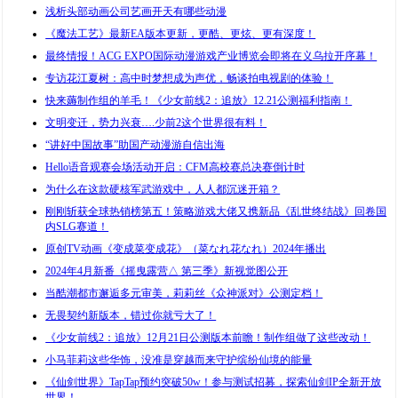
浅析头部动画公司艺画开天有哪些动漫
《魔法工艺》最新EA版本更新，更酷、更炫、更有深度！
最终情报！ACG EXPO国际动漫游戏产业博览会即将在义乌拉开序幕！
专访花江夏树：高中时梦想成为声优，畅谈拍电视剧的体验！
快来薅制作组的羊毛！《少女前线2：追放》12.21公测福利指南！
文明变迁，势力兴衰….少前2这个世界很有料！
“讲好中国故事”助国产动漫游自信出海
Hello语音观赛会场活动开启：CFM高校赛总决赛倒计时
为什么在这款硬核军武游戏中，人人都沉迷开箱？
刚刚斩获全球热销榜第五！策略游戏大佬又携新品《乱世终结战》回卷国
内SLG赛道！
原创TV动画《变成菜变成花》（菜なれ花なれ）2024年播出
2024年4月新番《摇曳露营△ 第三季》新视觉图公开
当酷潮都市邂逅多元审美，莉莉丝《众神派对》公测定档！
无畏契约新版本，错过你就亏大了！
《少女前线2：追放》12月21日公测版本前瞻！制作组做了这些改动！
小马菲莉这些华饰，没准是穿越而来守护缤纷仙境的能量
《仙剑世界》TapTap预约突破50w！参与测试招募，探索仙剑IP全新开放
世界！