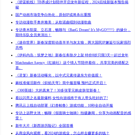
《碧蓝航线》TB养成计划陪伴开启龙年新征程，2024后续新版本预告揭
秘
国产动画市场竞争白热化，原创IP或将杀出重围
专访动漫歌手奥井雅美：从歌谣曲唱到动漫歌曲
专访青木阳菜、立石凛，畅聊与《BanG Dream! It’s MyGO!!!!!》的缘分，
期待乐队全员来演出！
《迷你世界》新春深度联动喜羊羊与灰太狼，两大国民IP邂逅引玩家强烈
共鸣
《伊科内岛：筑梦之地》新春任务除夕上架 特价8折只限3天一起过龙年
Matchmaker Agency《红娘社》这个情人节陪伴着你， 共享完美的搭配之
喜。
《灵笼》新春活动曝光，以中式元素传递东方价值观！
麻枝准催泪新作《炽焰天穹》简中服首曝 预约正式开启！
《300英雄》大的真来了！30多张零元购皮肤贺新春！
看以闪亮之名最新爆料,女性向游戏终于有人带头吃好的了!
腾讯云上线自动部署《幻兽帕鲁》游戏功能，10秒全自动开服
专访上远野太洸：畅聊《假面骑士驰骑》拍摄趣闻，分享为动画配音的感
受！
新年大片《新西游历险记》全国首播
从商业风向观察，看2024的游戏业，怎么样去赚更多的钱？