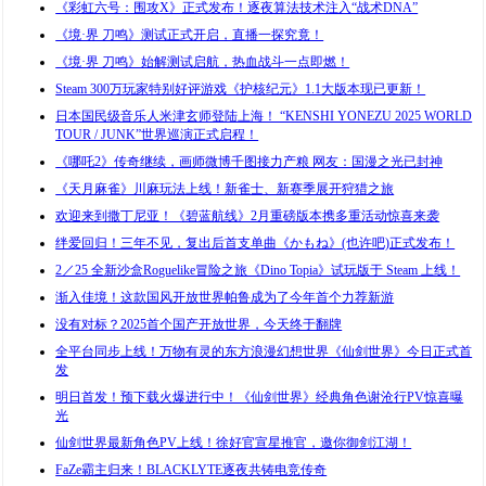
《彩虹六号：围攻X》正式发布！逐夜算法技术注入“战术DNA”
《境·界 刀鸣》测试正式开启，直播一探究竟！
《境·界 刀鸣》始解测试启航，热血战斗一点即燃！
Steam 300万玩家特别好评游戏《护核纪元》1.1大版本现已更新！
日本国民级音乐人米津玄师登陆上海！ “KENSHI YONEZU 2025 WORLD
TOUR / JUNK”世界巡演正式启程！
《哪吒2》传奇继续，画师微博千图接力产粮 网友：国漫之光已封神
《天月麻雀》川麻玩法上线！新雀士、新赛季展开狩猎之旅
欢迎来到撒丁尼亚！《碧蓝航线》2月重磅版本携多重活动惊喜来袭
绊爱回归！三年不见，复出后首支单曲《かもね》(也许吧)正式发布！
2／25 全新沙盒Roguelike冒险之旅《Dino Topia》试玩版于 Steam 上线！
渐入佳境！这款国风开放世界帕鲁成为了今年首个力荐新游
没有对标？2025首个国产开放世界，今天终于翻牌
全平台同步上线！万物有灵的东方浪漫幻想世界《仙剑世界》今日正式首
发
明日首发！预下载火爆进行中！《仙剑世界》经典角色谢沧行PV惊喜曝
光
仙剑世界最新角色PV上线！徐好官宣星推官，邀你御剑江湖！
FaZe霸主归来！BLACKLYTE逐夜共铸电竞传奇