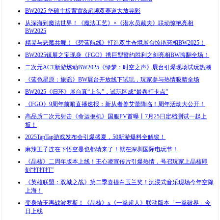
BW2025 华硕主板背置&超频双赛道大放异彩
从深海到魔法世界！《魔法工艺》×《潜水员戴夫》联动惊艳亮相
BW2025
精灵与恶魔共舞！《碧蓝航线》打造双生奇境展台惊艳亮相BW2025！
BW2025镇展之宝现身《FGO》携巨型誓约胜利之剑亮相BW嗨翻全场！
二次元ACT新游燃动BW2025《绿梦：时空之声》展台引爆现场试玩热潮
《蓝色星原：旅谣》BW展台开放线下试玩，玩家参与热情吸睛全场
BW2025《归环》展台真“上头”，试玩区成“最卷打卡点”
《FGO》9周年前哨直播速报：新从者兽艾蕾降临！周年活动大公开！
高品质二次元射击《命运扳机》国服PV首曝丨7月25日定档测试一起上
扳！
2025TapTap游戏发布会引爆盛夏，50新游爆料全解锁！
麻辣王子连在下悟空是也都请来了！就在深圳国际电玩节！
《晶核》二周年版本上线！王心凌宣传片引爆热情，号召玩家上晶核即
刻“打打打”
《英雄联盟：双城之战》第二季喜提白玉兰奖！沉浸式音乐现场今年空降
上海！
变身埼玉再战波罗斯！《晶核》x《一拳超人》联动版本「一拳破界」今
日上线