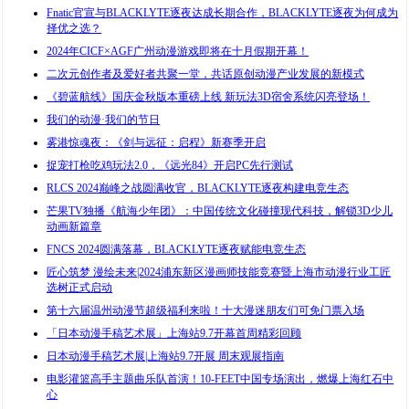
Fnatic官宣与BLACKLYTE逐夜达成长期合作，BLACKLYTE逐夜为何成为
择优之选？
2024年CICF×AGF广州动漫游戏即将在十月假期开幕！
二次元创作者及爱好者共聚一堂，共话原创动漫产业发展的新模式
《碧蓝航线》国庆金秋版本重磅上线 新玩法3D宿舍系统闪亮登场！
我们的动漫·我们的节日
雾港惊魂夜：《剑与远征：启程》新赛季开启
捉宠打枪吃鸡玩法2.0，《远光84》开启PC先行测试
RLCS 2024巅峰之战圆满收官，BLACKLYTE逐夜构建电竞生态
芒果TV独播《航海少年团》：中国传统文化碰撞现代科技，解锁3D少儿
动画新篇章
FNCS 2024圆满落幕，BLACKLYTE逐夜赋能电竞生态
匠心筑梦 漫绘未来|2024浦东新区漫画师技能竞赛暨上海市动漫行业工匠
选树正式启动
第十六届温州动漫节超级福利来啦！十大漫迷朋友们可免门票入场
「日本动漫手稿艺术展」上海站9.7开幕首周精彩回顾
日本动漫手稿艺术展|上海站9.7开展 周末观展指南
电影灌篮高手主题曲乐队首演！10-FEET中国专场演出，燃爆上海红石中
心