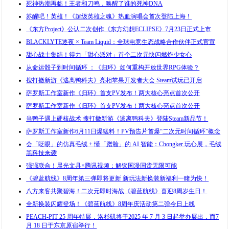
死神热潮再临！王者和刀鸣，唤醒了谁的死神DNA
苏醒吧！英雄！《超级英雄之魂》热血演唱会首次登陆上海！
《东方Project》公认二次创作《东方幻想ECLIPSE》7月23日正式上市
BLACKLYTE逐夜 × Team Liquid：全球电竞生态战略合作伙伴正式官宣
甜心战士集结！得力「甜心派对」首个二次元快闪燃炸少女心
从命运骰子到时间循环 ：《归环》如何重构开放世界RPG体验？
搜打撤新游《逃离鸭科夫》亮相苹果开发者大会 Steam试玩已开启
萨罗斯工作室新作《归环》首支PV发布！两大核心亮点首次公开
萨罗斯工作室新作《归环》首支PV发布！两大核心亮点首次公开
当鸭子遇上硬核战术 搜打撤新游《逃离鸭科夫》登陆Steam新品节！
萨罗斯工作室新作6月11日爆猛料！PV预告片首爆“二次元时间循环”概念
会「眨眼」的仿真毛绒 + 懂「蹭脸」的 AI 智能：Chongker 玩心展，毛绒
黑科技来袭
强强联合！晨光文具×腾讯视频：解锁国漫国货无限可能
《碧蓝航线》8周年第三弹即将更新 新玩法新换装新福利一睹为快！
八方来客共聚碧海！二次元即时海战《碧蓝航线》喜迎8周岁生日！
全新换装闪耀登场！《碧蓝航线》8周年庆活动第二弹今日上线
PEACH-PIT 25 周年特展，洛杉矶将于2025 年 7 月 3 日起举办展出，而7
月 18 日于东京原宿举行！