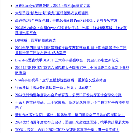
逐夜Blacklyte耀世赞助，2024上海Major盛宴启幕
大型手游“帧数拉满” 骁龙8至尊版游戏表现强悍
高通骁龙8至尊版亮相：性能领先A18 Pro达到40%，更有多项首发
2024骁龙峰会：自研Oryon CPU登陆手机、汽车丨骁龙8至尊版、骁龙至
尊版汽车平台
DR钻戒：冠军的婚戒首选
2024年第四届浦东新区漫画师技能竞赛颁奖典礼 暨上海市动漫行业工匠
首届漫画工匠发布仪式 成功举行
Blacklyte逐夜携手BLAST 五大赛事强强联合，共启2025电竞新纪元
2024 LINE FRIENDS第六届授权大会圆满召开，全面揭晓二次元新业务战
略布局
S14赛事新视界：虎牙直播影院级画质，重新定义观赛体验
行家放话！骁龙8至尊版是一条大冰龙：彻底稳了
2024优酷动漫年度发布会片单官宣，多元IP开发共探国漫全球化之路
十余万件重磅展品、上千家展商、高达纪念特展，今年最大的手办模型展
来了
新动作AIKM沈阳、郑州，国风洛阳、厦门博览会三月连轴四展同发！
2024优酷动漫年度发布会启动，重磅IP来袭助燃国漫，携手共赴星辰大海
TO签，亲签，合影？2024CICF×AGF出席嘉宾合集，逛一天不够！