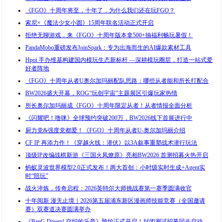
《FGO》十周年将至，十年了，为什么我们还在玩FGO？
索尼×《魔法少女小圆》15周年联名活动正式开启
拒绝无聊游戏，来《FGO》十周年版本拿500+抽福利畅玩暑假！
PandaMobo重磅发布JoinSpark：专为出海而生的AI爆款素材工具
Hpoi 手办维基构建国内模玩生态新标杆 —深耕模玩圈层，打造一站式爱
好者阵地
《FGO》十周年从者U奥尔加玛丽配队思路：哪些从者能和所长打配合
BW2026盛大开幕，ROG“玩创宇宙”主题展区引爆玩家热情
所长奥尔加玛丽成《FGO》十周年限定从者！从者情报全面分析
《闪耀吧！噜咪》全球预约突破200万，BW2026线下首展进行中
厨力党&强度党都爱！《FGO》十周年从者U-奥尔加玛丽介绍
CF IP 再添力作！《穿越火线：潜伏》以3A叙事重塑战术潜行玩法
顶级IP改编战棋新游《三国火凤燎原》亮相BW2026 首测招募火热开启
蚂蚁灵波世界模型2.0正式发布！两大首创：小时级实时生成+Agent实
时“陪玩”
战火淬炼，传奇启程：2026英特尔大师挑战赛第一赛季圆满收官
十年阅新 漫无止境｜2026第五届浦东新区漫画师技能竞赛（全国邀请
赛）双赛道决赛圆满举办
《BanG Dream! 交织的乐章》预约正式开启！封闭测试招募同步启动