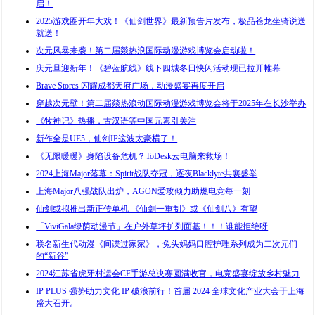
启！
2025游戏圈开年大戏！《仙剑世界》最新预告片发布，极品苍龙坐骑说送
就送！
次元风暴来袭！第二届燚热浪国际动漫游戏博览会启动啦！
庆元旦迎新年！《碧蓝航线》线下四城冬日快闪活动现已拉开帷幕
Brave Stores 闪耀成都天府广场，动漫盛宴再度开启
穿越次元壁！第二届燚热浪动国际动漫游戏博览会将于2025年在长沙举办
《牧神记》热播，古汉语等中国元素引关注
新作全是UE5，仙剑IP这波太豪横了！
《无限暖暖》身陷设备危机？ToDesk云电脑来救场！
2024上海Major落幕：Spirit战队夺冠，逐夜Blacklyte共襄盛举
上海Major八强战队出炉，AGON爱攻倾力助燃电竞每一刻
仙剑或拟推出新正传单机 《仙剑一重制》或《仙剑八》有望
「ViviGala绿荫动漫节」在户外草坪扩列面基！！！谁能拒绝呀
联名新生代动漫《间谍过家家》，兔头妈妈口腔护理系列成为二次元们
的“新谷”
2024江苏省虎牙村运会CF手游总决赛圆满收官，电竞盛宴绽放乡村魅力
IP PLUS 强势助力文化 IP 破浪前行！首届 2024 全球文化产业大会于上海
盛大召开。