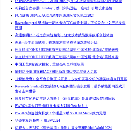
让智能计算无处不在，高通ChinaJoy AIGC大会展望终端侧AI行业赋能
莉莉丝首次参展ChinaJoy，携《剑与远征：启程》引燃玩家热情
FUN肆嗨 潮好玩 AGON爱攻超级潮玩节落地CJ2024
Ravensburger睿思携迪士尼洛卡纳TCG首登中国，正式公布中文产品发售
日期
高通侯明娟：芯之所向皆精彩，骁龙技术赋能数字娱乐创新体验
创新+合作全面赋能，骁龙技术推动移动游戏体验升级
​热血航海“ONE PIECE航海王动画25周年 中国巡展·北京站”震撼来袭
​热血航海“ONE PIECE航海王动画25周年 中国巡展·北京站”震撼来袭
中国工艺R标首次授权，重磅亮相全球授权展
翻翻动漫集团宣布IAGF国际动漫周边交流展盛大启幕
《炽焰天穹》全平台公测正式开启，少女们悲喜交织的凄美物语今日开幕
Keywords Studios熠文成都FQA服务团队稳步发展，强势赋能国内游戏开
发者走向世界
盛夏时节的科幻主题大冒险！《碧蓝航线》参展BW2024精彩回顾
BW2024盛大召开 华硕显卡实力彰显信仰魅力！
BW2024加速创意释放！华硕显卡助NVIDIA Studio效力无限
华硕主板超频秀 引爆BW2024
幻想大世界RPG《蓝色星原：旅谣》首次亮相Bilibili World 2024