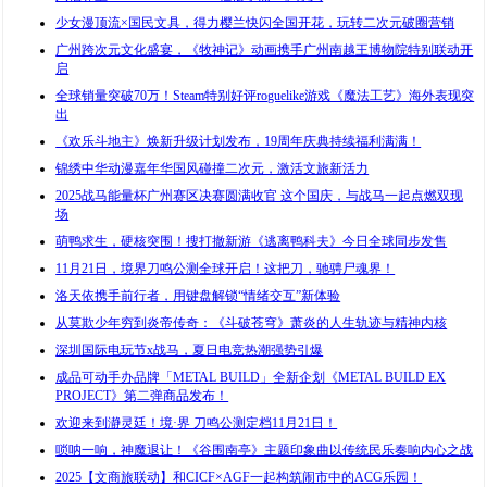
少女漫顶流×国民文具，得力樱兰快闪全国开花，玩转二次元破圈营销
广州跨次元文化盛宴，《牧神记》动画携手广州南越王博物院特别联动开
启
全球销量突破70万！Steam特别好评roguelike游戏《魔法工艺》海外表现突
出
《欢乐斗地主》焕新升级计划发布，19周年庆典持续福利满满！
锦绣中华动漫嘉年华国风碰撞二次元，激活文旅新活力
2025战马能量杯广州赛区决赛圆满收官 这个国庆，与战马一起点燃双现
场
萌鸭求生，硬核突围！搜打撤新游《逃离鸭科夫》今日全球同步发售
11月21日，境界刀鸣公测全球开启！这把刀，驰骋尸魂界！
洛天依携手前行者，用键盘解锁“情绪交互”新体验
从莫欺少年穷到炎帝传奇：《斗破苍穹》萧炎的人生轨迹与精神内核
深圳国际电玩节x战马，夏日电竞热潮强势引爆
成品可动手办品牌「METAL BUILD」全新企划《METAL BUILD EX
PROJECT》第二弹商品发布！
欢迎来到瀞灵廷！境·界 刀鸣公测定档11月21日！
唢呐一响，神魔退让！《谷围南亭》主题印象曲以传统民乐奏响内心之战
2025【文商旅联动】和CICF×AGF一起构筑闹市中的ACG乐园！