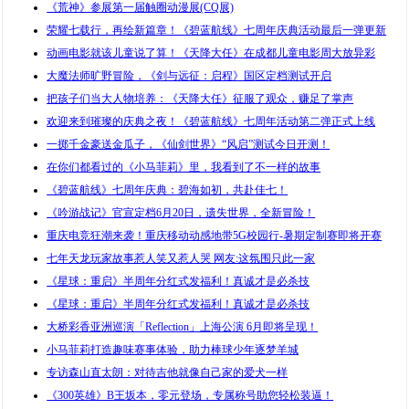
《荒神》参展第一届触圈动漫展(CQ展)
荣耀七载行，再绘新篇章！《碧蓝航线》七周年庆典活动最后一弹更新
动画电影就该儿童说了算！《天降大任》在成都儿童电影周大放异彩
大魔法师旷野冒险，《剑与远征：启程》国区定档测试开启
把孩子们当大人物培养：《天降大任》征服了观众，赚足了掌声
欢迎来到璀璨的庆典之夜！《碧蓝航线》七周年活动第二弹正式上线
一掷千金豪送金瓜子，《仙剑世界》“风启”测试今日开测！
在你们都看过的《小马菲莉》里，我看到了不一样的故事
《碧蓝航线》七周年庆典：碧海如初，共赴佳七！
《吟游战记》官宣定档6月20日，遗失世界，全新冒险！
重庆电竞狂潮来袭！重庆移动动感地带5G校园行-暑期定制赛即将开赛
七年天龙玩家故事惹人笑又惹人哭 网友:这氛围只此一家
《星球：重启》半周年分红式发福利！真诚才是必杀技
《星球：重启》半周年分红式发福利！真诚才是必杀技
大桥彩香亚洲巡演「Reflection」上海公演 6月即将呈现！
小马菲莉打造趣味赛事体验，助力棒球少年逐梦羊城
专访森山直太朗：对待吉他就像自己家的爱犬一样
《300英雄》B王坂本，零元登场，专属称号助您轻松装逼！