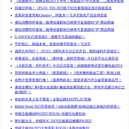
《谷围南亭》动画定档2025下半年！热血战斗+中式民俗，二维美术惊艳
回迦过年啦！《FGO》FES 2025线下纪念展现场沉浸式体验直击
老凤祥首度亮相ChinaJoy，阿童木一飞冲天联名产品全球首发
潮玩消费闭环落地：微博动漫影响力榜单可直接跳转“IP”周边商城
潮玩消费闭环落地：微博动漫影响力榜单可直接跳转“IP”周边商城
G-SHOCK|凸变英雄X：致敬平凡英雄的崛起！
守护初心、铸就未来，老凤祥携手阿童木一飞冲天
感恩九年同行！《FGO》9周年庆今日正式开启，限时福利不容错过！
挥拳成光，化身英雄！《奥特曼：超时空英雄》今日全平台公测开启
《火影忍者：木叶高手》今日正式首发！动画级剧情还原引爆热血DNA
异世的炼金术士再临！《碧蓝航线》×《优米雅的炼金工房》联动上线
在鸭子世界里搜打撤！《逃离鸭科夫》现登录蒸汽平台鉴赏家新品节！
暑假去哪玩? 来#萤火虫漫展# 邂逅茄皇番茄面大会，带你开启夏日奇幻之
旅[期待] ！
奇妙积木杀入谷子赛道！全新品牌KEEPPLAY亮相
Bilibili World 2025完美收官！bilibili游戏携7款精品独立游戏闪亮登场！
华硕主板撼动BW2025 ROG玩+乐园引玩家狂欢
梦幻破次元，华硕ROG X870主板新品燃爆BW2025
华硕主板BW2025大放异彩 ROG玩+乐园信仰集结