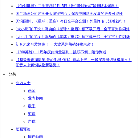
《仙剑世界》二测定档12月15日！附“问剑测试”最新版本爆料！
国产动画公司艺画开天坚守初心，探索中国动画发展的更多可能性
无惧围剿，《星球：重启》今日全平台公测！外星降临，活着就行！
“大小明”怕了没！听劝的《星球：重启》预下载开启，全宇宙为你闪烁
“大小明”怕了没！听劝的《星球：重启》预下载开启，全宇宙为你闪烁
初音未来可爱降临！ 一大波系列萌萌好物来袭！
《300英雄》11周年庆典海量福利，跳跃不倒，陪你到老
【初音未来16周年-爱心毛绒抱枕】新品上线！一起探索绒绒终极奥义！
初音未来解锁放松新姿势！
分类
业内人士
画师
业内趣闻
歌手
监督
声优
动画评论
国产动画