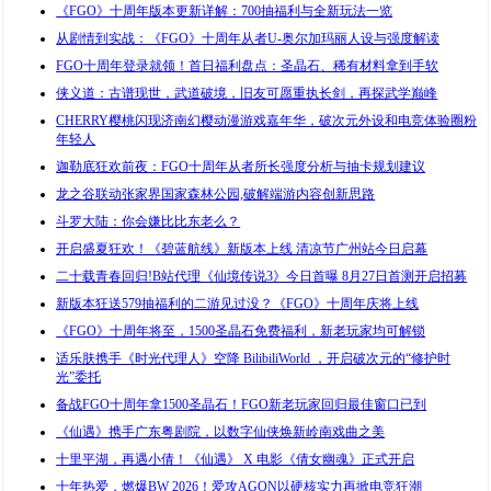
《FGO》十周年版本更新详解：700抽福利与全新玩法一览
从剧情到实战：《FGO》十周年从者U-奥尔加玛丽人设与强度解读
FGO十周年登录就领！首日福利盘点：圣晶石、稀有材料拿到手软
侠义道：古谱现世，武道破境，旧友可愿重执长剑，再探武学巅峰
CHERRY樱桃闪现济南幻樱动漫游戏嘉年华，破次元外设和电竞体验圈粉
年轻人
迦勒底狂欢前夜：FGO十周年从者所长强度分析与抽卡规划建议
龙之谷联动张家界国家森林公园,破解端游内容创新思路
斗罗大陆：你会嫌比比东老么？
开启盛夏狂欢！《碧蓝航线》新版本上线 清凉节广州站今日启幕
二十载青春回归!B站代理《仙境传说3》今日首曝 8月27日首测开启招募
新版本狂送579抽福利的二游见过没？《FGO》十周年庆将上线
《FGO》十周年将至，1500圣晶石免费福利，新老玩家均可解锁
适乐肤携手《时光代理人》空降 BilibiliWorld ，开启破次元的“修护时
光”委托
备战FGO十周年拿1500圣晶石！FGO新老玩家回归最佳窗口已到
《仙遇》携手广东粤剧院，以数字仙侠焕新岭南戏曲之美
十里平湖，再遇小倩！《仙遇》 X 电影《倩女幽魂》正式开启
十年热爱，燃爆BW 2026！爱攻AGON以硬核实力再掀电竞狂潮