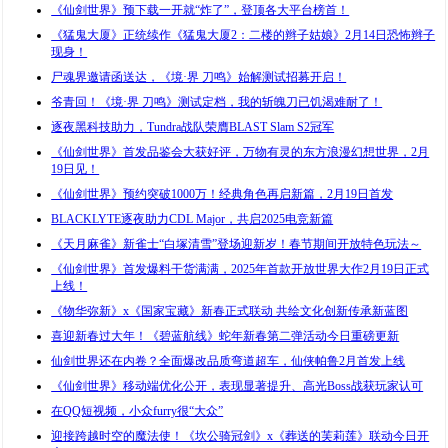
《仙剑世界》预下载一开就“炸了”，登顶各大平台榜首！
《猛鬼大厦》正统续作《猛鬼大厦2：二楼的辫子姑娘》2月14日恐怖辫子
现身！
尸魂界邀请函送达，《境·界 刀鸣》始解测试招募开启！
爷青回！《境·界 刀鸣》测试定档，我的斩魄刀已饥渴难耐了！
逐夜黑科技助力，Tundra战队荣膺BLAST Slam S2冠军
《仙剑世界》首发品鉴会大获好评，万物有灵的东方浪漫幻想世界，2月
19日见！
《仙剑世界》预约突破1000万！经典角色再启新篇，2月19日首发
BLACKLYTE逐夜助力CDL Major，共启2025电竞新篇
《天月麻雀》新雀士“白塚清雪”登场迎新岁！春节期间开放特色玩法～
《仙剑世界》首发爆料干货满满，2025年首款开放世界大作2月19日正式
上线！
《物华弥新》x《国家宝藏》新春正式联动 共绘文化创新传承新蓝图
喜迎新春过大年！《碧蓝航线》蛇年新春第二弹活动今日重磅更新
仙剑世界还在内卷？全面爆改品质弯道超车，仙侠帕鲁2月首发上线
《仙剑世界》移动端优化公开，表现显著提升、高光Boss战获玩家认可
在QQ短视频，小众furry很“大众”
迎接跨越时空的魔法使！《坎公骑冠剑》x《葬送的芙莉莲》联动今日开