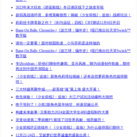
2023年末大狂欢《碧蓝航线》冬日港区线下之旅发车啦
超拟真战场环境，多维策略致胜！揭秘《少女前线2：追放》战棋玩法！
莉莉丝卡牌革新之作？《剑与远征：启程》CBT测试12月6日开启
Bang-On Balls: Chronicles (《波兰球：编年史》)现已推出任天堂Switch™
数字版
请你一定要看！面对校园欺凌，小马菲莉是这样做的
Bang-On Balls: Chronicles (《波兰球：编年史》)现已推出任天堂Switch™
数字版
专访coldrain：听他们聊创作趣闻、音乐风格，聊为动漫创作歌曲，期待
再次到中国开演唱会！
《少女前线2：追放》新角色莉塔拉揭秘！还有这些萝莉角色也值得期
待！
三大特摄再聚申城——超英雄“魂”展上海 盛大开幕！
抢先体验！《少女前线2：追放》大江户试玩活动爆料大猜想
终于等到了！少前2新角色莫辛纳甘、科谢尼娅公开
构建未来叙事 | 元客助力2024全国大学生48H虚拟制作大赛
灵笼动漫第二季前瞻PV展现了旧世界风貌，细思极恐！
少女前线IP正统续作！《少女前线2：追放》为什么值得我们期待？
12月22-24日，艾妮梦幻世界诚邀您盛装出席！