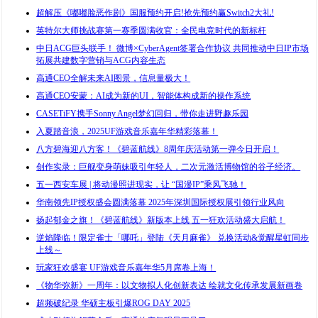
超解压《嘟嘟脸恶作剧》国服预约开启!抢先预约赢Switch2大礼!
英特尔大师挑战赛第一赛季圆满收官：全民电竞时代的新标杆
中日ACG巨头联手！ 微博×CyberAgent签署合作协议 共同推动中日IP市场
拓展共建数字营销与ACG内容生态
高通CEO全解未来AI图景，信息量极大！
高通CEO安蒙：AI成为新的UI，智能体构成新的操作系统
CASETiFY携手Sonny Angel梦幻回归，带你走进野趣乐园
入夏踏音浪，2025UF游戏音乐嘉年华精彩落幕！
八方碧海迎八方客！《碧蓝航线》8周年庆活动第一弹今日开启！
创作实录：巨舰变身萌妹吸引年轻人，二次元激活博物馆的谷子经济。
五一西安车展 | 将动漫照进现实，让 “国漫IP”乘风飞驰！
华南领先IP授权盛会圆满落幕 2025年深圳国际授权展引领行业风向
扬起郁金之旗！《碧蓝航线》新版本上线 五一狂欢活动盛大启航！
逆焰降临！限定雀士「哪吒」登陆《天月麻雀》 兑换活动&觉醒星虹同步
上线～
玩家狂欢盛宴 UF游戏音乐嘉年华5月席卷上海！
《物华弥新》一周年：以文物拟人化创新表达 绘就文化传承发展新画卷
超频破纪录 华硕主板引爆ROG DAY 2025