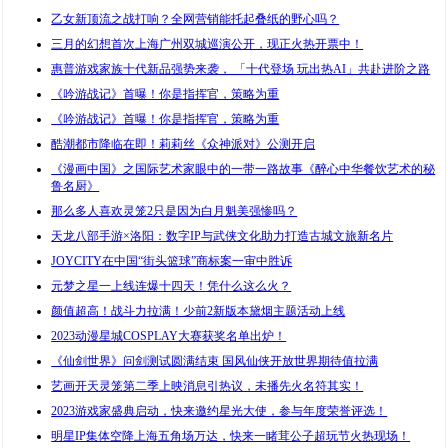
乙女新顶流之战打响？全网营销能托起叠纸的野心吗？
三月的幻想首次上海广州双城巡演公开，现正火热开票中！
惠普游戏家族十代新品强势来袭， 「十代登场 玩出热AI」共赴进阶之路
《吟游战记》首曝！你是指挥官，策略为重
《吟游战记》首曝！你是指挥官，策略为重
酷潮都市降临在即！莉莉丝《众神派对》公测开启
《漫画中国》之国际艺术家眼中的一带一路故事《醉心中华餐饮艺术的秘
鲁名厨》
那么多人喜欢灵笼2只是因为白月魁美强惨吗？
天龙八部手游×洛阳：数字IP与武侠文化助力打造古城文旅新名片
JOYCITY在中国“街头篮球”商标案一审中胜诉
元梦之星一上线连爆十四天！凭什么这么火？
颜值超高！战斗力拉满！少前2新版本黛烟主题活动上线
2023动漫星城COSPLAY大赛获奖名单出炉！
《仙剑世界》问剑测试圆满结束 国风仙侠开放世界期待值拉满
艺画开天灵笼第二季上映消息引热议，未播先火名符其实！
2023游戏家盛典启动，快来邀约星光大使，参与年度荣誉评选！
明星IP集体空降上海五角场万达，快来一睹茸公子超玩节火热现场！