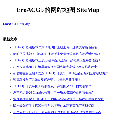
EroACG○的网站地图 SiteMap
EroACG○
»
SiteMap
最新文章
《FGO》泳装版本二期卡池明日上线玉兔、泳装美游角色解析
新的平民战神！《FGO》泳装版本免费赠送光炮泳装呼延灼解析
《FGO》泳装版本上线 水提妈配队全解：如何最大化暴击收益？
2026搜狐视频关注流星舞银河全国宅舞大赛线上赛火热进行中
新老御主有区别！盘点《FGO》十周年1500+圣晶石福利全部获取方式
冠捷科技与TCL华星双冠合璧，共筑电竞新生态！
《FGO》十周年回归福利盘点：弃坑回来700+抽怎么拿？
乐享元游2026 ChinaJoy收官：用一场太极演绎仙遇“慢仙侠”
告别养成焦虑！《FGO》十周年减负活动清单，高效利用体力资源
版本最强打手！FGO十周年从者奥尔加玛丽高低宝实战指南
新手入坑《FGO》十周年第四天 手握1500圣晶石优先练哪些从者