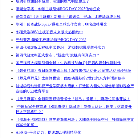
成功引领旗舰革命后，高通的底气明显更足了
湘聚金字塔！华硕主板引爆ROG DAY 2025信仰狂欢
彩蛋寻踪!《天月麻雀》新雀士「诺诺兔」登场、比赛场系统上线
刚刚！传奇战队Spirit×逐夜全球合作官宣，联名战椅曝光！
华硕天选B850主板初音未来版火热预约中
三剑齐发 华硕主板新品惊艳ROG DAY 2025
第四代骁龙8s工程机测试 跑分、游戏数据展现超强实力
第四代骁龙8s正式发布，“新生代”旗舰有何真实力？
国产视频大模型引领全球：生数科技Vidu Q1开启内容创作新时代
《碧蓝航线》春日版本重磅上线！深谷来信活动开启 多重活动同步登场
《师兄啊师兄》太白降世篇：优酷动漫献给Z世代的东方神话新叙事
硅湖学院动漫影视产业学院盛大启航：打造国内领先的聚焦动漫影视全产
业链的职业教育平台
《天月麻雀》全新限定双语音雀士「妲己」登场！川麻段位同步开放！
“中国玩家全球首通《双影奇境》隐藏关！制作人认证，网友：这是要开
环太平洋机甲？”
《航海王卡牌对战》世界赛巅峰对决：大陆选手阿保夺冠，独特简体中文
冠军卡加冕！
AI驱动+平台助力，提速2025漫剧精品化