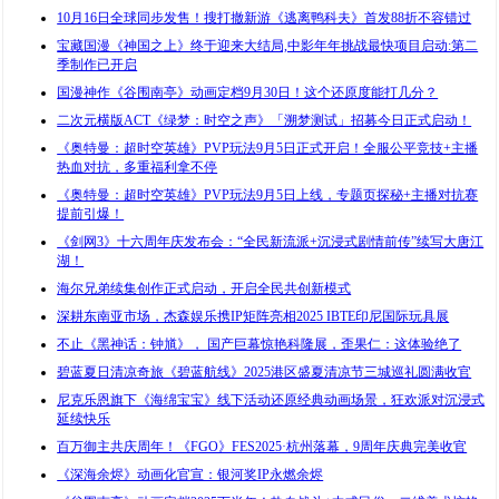
10月16日全球同步发售！搜打撤新游《逃离鸭科夫》首发88折不容错过
​宝藏国漫《神国之上》终于迎来大结局,中影年年挑战最快项目启动:第二
季制作已开启
国漫神作《谷围南亭》动画定档9月30日！这个还原度能打几分？
二次元横版ACT《绿梦：时空之声》「溯梦测试」招募今日正式启动！
《奥特曼：超时空英雄》PVP玩法9月5日正式开启！全服公平竞技+主播
热血对抗，多重福利拿不停
《奥特曼：超时空英雄》PVP玩法9月5日上线，专题页探秘+主播对抗赛
提前引爆！
《剑网3》十六周年庆发布会：“全民新流派+沉浸式剧情前传”续写大唐江
湖！
海尔兄弟续集创作正式启动，开启全民共创新模式
深耕东南亚市场，杰森娱乐携IP矩阵亮相2025 IBTE印尼国际玩具展
不止《黑神话：钟馗》， 国产巨幕惊艳科隆展，歪果仁：这体验绝了
碧蓝夏日清凉奇旅《碧蓝航线》2025港区盛夏清凉节三城巡礼圆满收官
尼克乐恩旗下《海绵宝宝》线下活动还原经典动画场景，狂欢派对沉浸式
延续快乐
百万御主共庆周年！《FGO》FES2025·杭州落幕，9周年庆典完美收官
《深海余烬》动画化官宣：银河奖IP永燃余烬