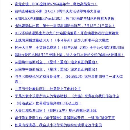
竞无止境，ROG空降BW2024嘉年华，释放高能竞力！
前哨直播精彩不断《FGO》8周年庆典活动即将盛大开幕!
ANIPLEX亮相BilibiliWorld 2024，热门动画IP与创意科技魅力共振
卡琳娜确认出席，第十一届深圳国际电玩节，7月18日-21日举办！
AIG环球动漫游生态沙龙广州站圆满落幕：开启动漫游戏行业新篇章
上线两周播放量破50万！《小马菲莉》成少儿听书平台大爆款
轻松大世界，全英雄免费送！《剑与远征: 启程》全平台公测定档8月8日
哆啦A梦艺术展8月2日登陆上海，进入奇幻与梦想交织的哆啦A梦世界！
从困境中破而后立，《星球：重启》迎来真正的重启！
从困境中破而后立，《星球：重启》迎来真正的重启！
包含4090整机的游戏设备抽奖，《吟游战记》疯狂星期四整了一波大惊
喜！
儿童节带娃看动画片，他竟爱上了电影女主
平凡的衰小孩是所有人的青春缩影，《龙族》究竟在向我们传达什么
《吟游战记》世界观冒险序章H5活动上线！
大美江湖欢迎回家！《剑网3无界》现已震撼公测上线
蛋仔派对IP衍生作《蛋仔滑滑》首滑测试开启，一键“滑”进蛋宇宙
如果有探测器，我会从小马菲莉的缤纷仙境带走这件宝贝