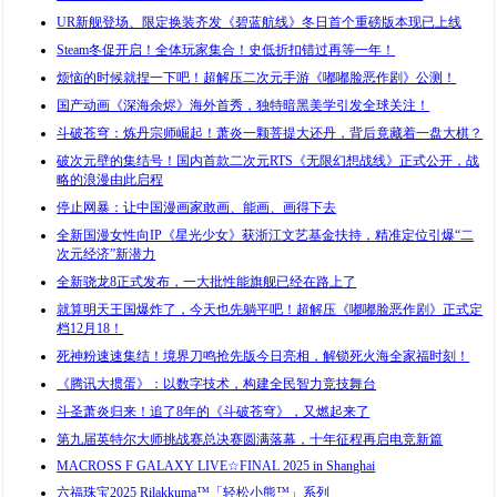
UR新舰登场、限定换装齐发《碧蓝航线》冬日首个重磅版本现已上线
Steam冬促开启！全体玩家集合！史低折扣错过再等一年！
烦恼的时候就捏一下吧！超解压二次元手游《嘟嘟脸恶作剧》公测！
国产动画《深海余烬》海外首秀，独特暗黑美学引发全球关注！
斗破苍穹：炼丹宗师崛起！萧炎一颗菩提大还丹，背后竟藏着一盘大棋？
破次元壁的集结号！国内首款二次元RTS《无限幻想战线》正式公开，战
略的浪漫由此启程
停止网暴：让中国漫画家敢画、能画、画得下去
全新国漫女性向IP《星光少女》获浙江文艺基金扶持，精准定位引爆“二
次元经济”新潜力
全新骁龙8正式发布，一大批性能旗舰已经在路上了
就算明天王国爆炸了，今天也先躺平吧！超解压《嘟嘟脸恶作剧》正式定
档12月18！
死神粉速速集结！境界刀鸣抢先版今日亮相，解锁死火海全家福时刻！
《腾讯大掼蛋》：以数字技术，构建全民智力竞技舞台
斗圣萧炎归来！追了8年的《斗破苍穹》，又燃起来了
第九届英特尔大师挑战赛总决赛圆满落幕，十年征程再启电竞新篇
MACROSS F GALAXY LIVE☆FINAL 2025 in Shanghai
六福珠宝2025 Rilakkuma™「轻松小熊™」系列