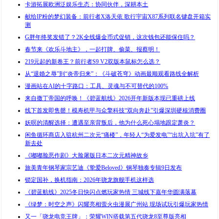
卡游拓展欧洲泛娱乐生态：协同伙伴，深耕本土
献给IP粉的梦幻装备：前行者X洛天依 歌行宇宙X87系列联名键盘开箱实
测
G胖年终奖发错了？2K全线爆金币式促销，这次钱包还能保住吗？
春节来《欢乐斗地主》，一起打牌、偷菜、报蔡明！
219元起的新卷王？前行者S9 V2双版本鼠标怎么选？
从“退婚之辱”到“炎帝归来”：《斗破苍穹》动画最顺观看路线全解析
漫画站在AI的十字路口：工具、灵魂与不可替代的100%
来自撒丁帝国的呼唤！《碧蓝航线》2026开年新版本现已重磅上线
线下首发即售罄！模寿机甲与众擎科技“双向奔赴”引爆深圳硬核消费圈
妖暝的清醒选择：遭遇至亲背叛后，他为什么死心塌地跟定萧炎？
闲鱼循环商店入驻杭州二次元“痛楼”，年轻人“为爱发电”“出坑入坑”有了
新去处
《嘟嘟脸恶作剧》大脸屠版日本二次元精神故乡
旅美青年钢琴家宗艺迪《挚爱Beloved》钢琴独奏专辑9日发布
锁定国补，换机指南：2026年骁龙旗舰手机这样选
《碧蓝航线》2025冬日快闪点燃玩家热情 三城线下嘉年华圆满落幕
《绿梦：时空之声》闪耀亮相萤火虫漫展广州站 现场试玩引爆玩家热情
又一「骁龙电竞王牌」：荣耀WIN搭载第五代骁龙8至尊版亮相