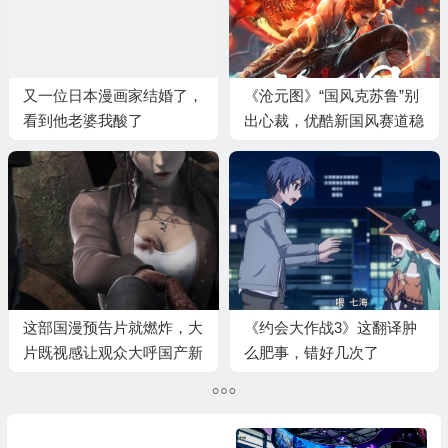
又一位日本漫画家结婚了，
《沧元图》“国风克苏鲁”别
看到他老婆我酸了
出心裁，优酷新国风赛道稳
扎稳打
这部国漫预告片就燃炸，大
《约会大作战3》这翻译肿
片既视感让观众大呼国产新
么肥事，错好几次了
希望