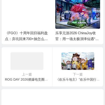
《FGO》十周年回归福利盘
乐享元游2026 ChinaJoy收
点：弃坑回来700+抽怎么
官：用一场太极演绎仙遇“慢
拿？
仙侠”
上一篇
下一篇
ROG DAY 2026燃爆电竞圈，旗舰显示器矩阵定义“玩出骄傲”新体验
《欢乐斗地主》“欢乐中国行”首站落地广西，电竞加非遗焕发古镇新活力