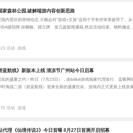
国家森林公园,破解端游内容创新思路
国内景区的营销动态,大概会对"游戏+文旅"这四个字有些审美疲劳了。从
到5A级招牌,挂横幅、摆立牌、发几篇新闻通稿,然后活动结束、物料撤走
623
活动
游戏
碧蓝航线》新版本上线 清凉节广州站今日启幕
的盛夏之约！昨日（7月23日），由bilibili游戏独家代理发行、蛮啾网
即时海战二游《碧蓝航线》迎来全新的盛夏狂欢。游戏内正式更新上线皇家
370
活动
游戏
站代理《仙境传说3》今日首曝 8月27日首测开启招募