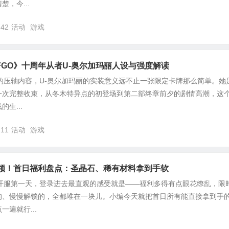
，今...
742
活动
游戏
GO》十周年从者U-奥尔加玛丽人设与强度解读
的压轴内容，U-奥尔加玛丽的实装意义远不止一张限定卡牌那么简单。她
一次完整收束，从冬木特异点的初登场到第二部终章前夕的剧情高潮，这
生...
211
活动
游戏
就领！首日福利盘点：圣晶石、稀有材料拿到手软
动开服第一天，登录进去最直观的感受就是——福利多得有点眼花缭乱，限
的、慢慢解锁的，全都堆在一块儿。小编今天就把首日所有能直接拿到手
遍就行...