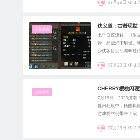
07月29日
1,
侠义道：古谱现世
业界消息
七千日夜流转，《侠
骨，那些灯下刷怪、
少侠客暂别江湖奔赴俗世
07月29日
1,
CHERRY樱桃
业界消息
7月19日，2026
夏日狂欢中，德国机械
游戏粉丝们带来了沉..
07月29日
2,