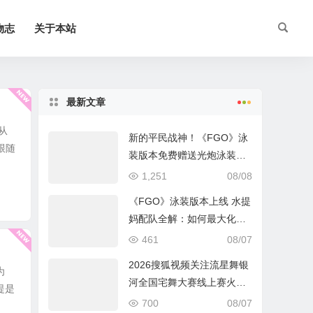
物志
关于本站
最新文章
从
新的平民战神！《FGO》泳
跟随
装版本免费赠送光炮泳装呼
延灼解析
1,251
08/08
《FGO》泳装版本上线 水提
妈配队全解：如何最大化暴
击收益？
461
08/07
2026搜狐视频关注流星舞银
为
河全国宅舞大赛线上赛火热
提是
进行中
700
08/07