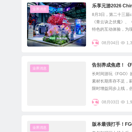
乐享元游2026 C
业界消息
8月3日，第二十三届
《青云诀之伏魔》、
特色的互动体验，为现.
08月04日
1,
告别养成焦虑！《
业界消息
长时间游玩《FGO
素材长期库存不足，
限时增益同步上线，合理
08月03日
1,
版本最强打手！F
业界消息