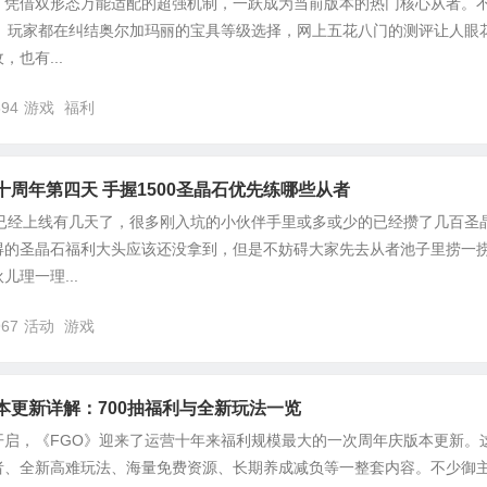
，凭借双形态万能适配的超强机制，一跃成为当前版本的热门核心从者。
O》玩家都在纠结奥尔加玛丽的宝具等级选择，网上五花八门的测评让人眼
也有...
894
游戏
福利
十周年第四天 手握1500圣晶石优先练哪些从者
本已经上线有几天了，很多刚入坑的小伙伴手里或多或少的已经攒了几百圣
得的圣晶石福利大头应该还没拿到，但是不妨碍大家先去从者池子里捞一
理一理...
967
活动
游戏
本更新详解：700抽福利与全新玩法一览
开启，《FGO》迎来了运营十年来福利规模最大的一次周年庆版本更新。
者、全新高难玩法、海量免费资源、长期养成减负等一整套内容。不少御