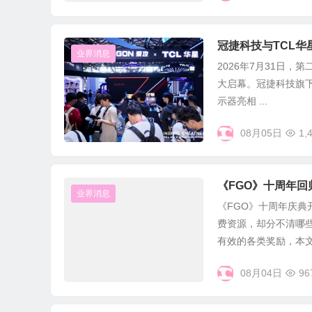
冠捷科技与TCL
业界消息
2026年7月31日，
大启幕。冠捷科技旗下
示器亮相 ...
08月05日
1,
《FGO》十周年回
业界消息
《FGO》十周年庆典
费资源，却分不清哪
有效的各类奖励，本文小
08月04日
96