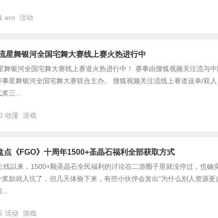
1
ero
活动
注流星舞银河全国宅舞大赛线上赛火热进行中
流星舞银河全国宅舞大赛线上赛道火热进行中！ 赛事由搜狐视频关注流与中
事星舞银河全国宅舞大赛联合主办。 搜狐视频关注流线上赛道设单/双人
三...
0
动漫
游戏
点《FGO》十周年1500+圣晶石福利全部获取方式
上线以来，1500+颗圣晶石全民福利的讨论在二游圈子里就没停过，也确
奖励就入坑了，但几天体验下来，有些小伙伴会发出“为什么别人资源更
..
5
活动
游戏