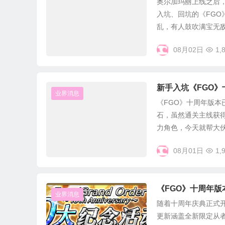
奥尔加玛丽上线之后
入坑、回坑的《FG
乱，有人鼓吹满宝无敌，
08月02日
1,
新手入坑《FGO》
业界消息
《FGO》十周年版
石，虽然通关主线获
力角色，今天就帮大伙儿
08月01日
1,
《FGO》十周年版
业界消息
随着十周年庆典正式
更新涵盖全新限定从