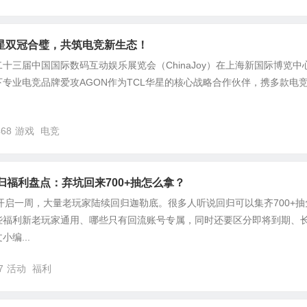
华星双冠合璧，共筑电竞新生态！
第二十三届中国国际数码互动娱乐展览会（ChinaJoy）在上海新国际博览中
专业电竞品牌爱攻AGON作为TCL华星的核心战略合作伙伴，携多款电
468
游戏
电竞
归福利盘点：弃坑回来700+抽怎么拿？
开启一周，大量老玩家陆续回归迦勒底。很多人听说回归可以集齐700+抽
些福利新老玩家通用、哪些只有回流账号专属，同时还要区分即将到期、
编...
7
活动
福利