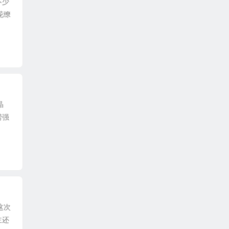
不少
花缭
晶
捞强
这次
主还