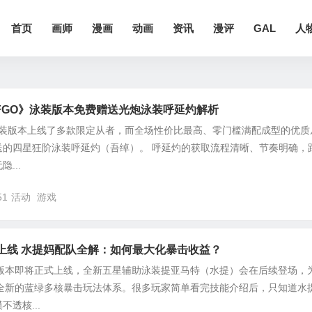
首页
画师
漫画
动画
资讯
漫评
GAL
人
FGO》泳装版本免费赠送光炮泳装呼延灼解析
6泳装版本上线了多款限定从者，而全场性价比最高、零门槛满配成型的优质
送的四星狂阶泳装呼延灼（吾绰）。 呼延灼的获取流程清晰、节奏明确，
...
51
活动
游戏
本上线 水提妈配队全解：如何最大化暴击收益？
装版本即将正式上线，全新五星辅助泳装提亚马特（水提）会在后续登场，
了全新的蓝绿多核暴击玩法体系。很多玩家简单看完技能介绍后，只知道水
透核...