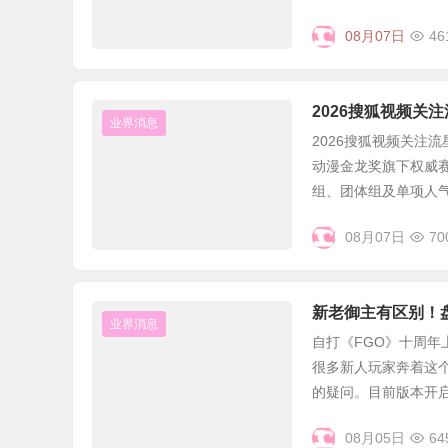
08月07日
46
2026搜狐视频关
业界消息
2026搜狐视频关注
动漫金龙奖旗下权威赛
组、团体组及单项人气奖
08月07日
70
新老御主有区别！盘
业界消息
自打《FGO》十周年
很多新人玩家奔着这个
的疑问。目前版本开启.
08月05日
64