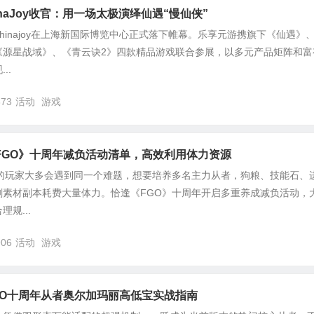
hinaJoy收官：用一场太极演绎仙遇“慢仙侠”
chinajoy在上海新国际博览中心正式落下帷幕。乐享元游携旗下《仙遇》
《源星战域》、《青云诀2》四款精品游戏联合参展，以多元产品矩阵和富
..
373
活动
游戏
FGO》十周年减负活动清单，高效利用体力资源
》的玩家大多会遇到同一个难题，想要培养多名主力从者，狗粮、技能石、
刷素材副本耗费大量体力。恰逢《FGO》十周年开启多重养成减负活动，
规...
906
活动
游戏
GO十周年从者奥尔加玛丽高低宝实战指南