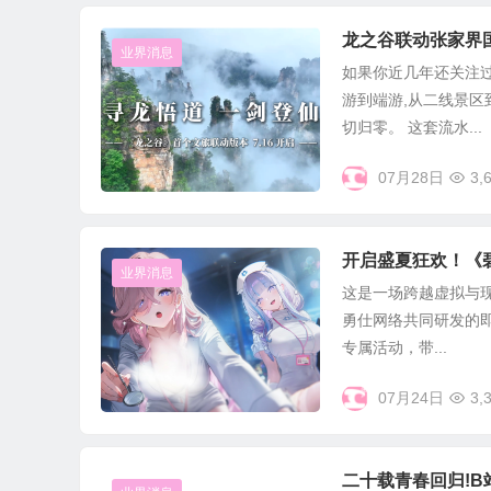
龙之谷联动张家界
业界消息
如果你近几年还关注过
游到端游,从二线景区
切归零。 这套流水...
07月28日
3,
开启盛夏狂欢！《
业界消息
这是一场跨越虚拟与现实
勇仕网络共同研发的
专属活动，带...
07月24日
3,
二十载青春回归!B