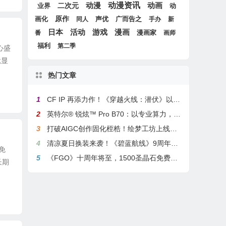
动漫
动漫资讯
动画
二次元
动
业界
画化
原作
声优
广而告之
同人
手办
新
游戏
日本
活动
漫画
漫画家
番
画师
福利
第二季
心盛
竞显
热门文章
1
CF IP 再添力作！《穿越火线：潜伏》以3A叙事重塑战术潜行玩法
2
英特尔® 锐炫™ Pro B70：以专业算力，解锁本地化AI部署与生产力新基准
3
打破AIGC创作固化桎梏！绘梦工坊上线绘梦画布dreamo赋能全场景自由创作
4
清凉夏日换装来袭！《碧蓝航线》9周年庆典活动第二弹今日正式上线
免
5
《FGO》十周年将至，1500圣晶石免费福利，新老玩家均可解锁
长期