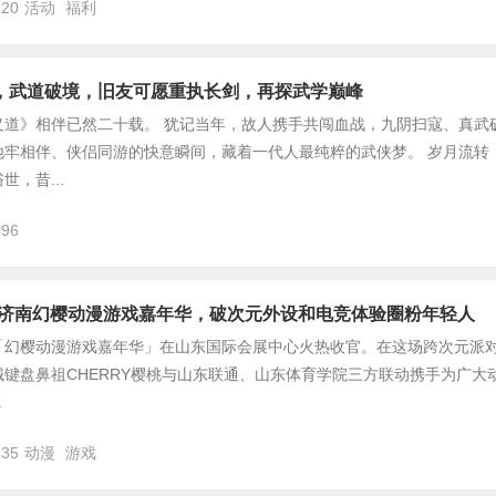
720
活动
福利
，武道破境，旧友可愿重执长剑，再探武学巅峰
义道》相伴已然二十载。 犹记当年，故人携手共闯血战，九阴扫寇、真武
地牢相伴、侠侣同游的快意瞬间，藏着一代人最纯粹的武侠梦。 岁月流转
，昔...
996
闪现济南幻樱动漫游戏嘉年华，破次元外设和电竞体验圈粉年轻人
济南「幻樱动漫游戏嘉年华」在山东国际会展中心火热收官。在这场跨次元派
键盘鼻祖CHERRY樱桃与山东联通、山东体育学院三方联动携手为广大
.
335
动漫
游戏