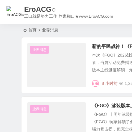
EroACG○
工口就是努力工作 养家糊口★www.EroACG.com
首页
业界消息
新的平民战神！《
业界消息
本次《FGO》202
者，当属活动免费赠
版本主线进度解锁，无隐
8 小时前
1,2
《FGO》泳装版
业界消息
《FGO》十周年泳
《FGO》玩家解锁
强力暴击拐，但完全摸不