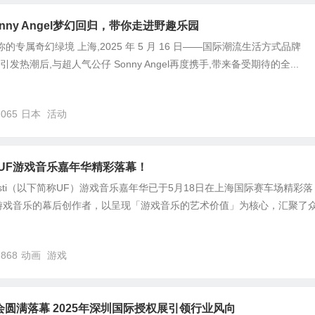
onny Angel梦幻回归，带你走进野趣乐园
的专属奇幻绿境 上海,2025 年 5 月 16 日——国际潮流生活方式品牌
名引发热潮后,与超人气公仔 Sonny Angel再度携手,带来备受期待的全...
,065
日本
活动
5UF游戏音乐嘉年华精彩落幕！
 Festi（以下简称UF）游戏音乐嘉年华已于5月18日在上海国际赛车场精彩落
游戏音乐的幕后创作者，以呈现「游戏音乐的艺术价值」为核心，汇聚了
,868
动画
游戏
会圆满落幕 2025年深圳国际授权展引领行业风向