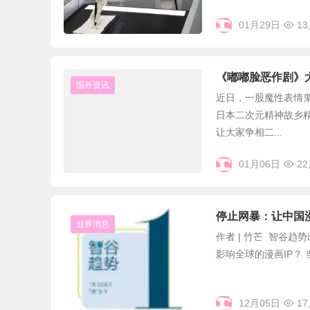
01月29日
13
《嘟嘟脸恶作剧》
国外资讯
近日，一股魔性表情鬼
日本二次元精神故乡精
让大家争相二...
01月06日
22
停止网暴：让中国
业界消息
作者 | 竹芒 智谷趋
影响全球的漫画IP？ 
12月05日
17