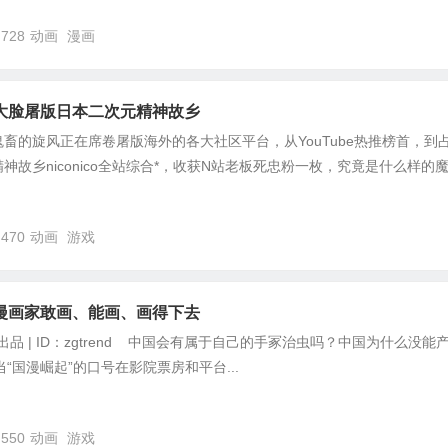
,728
动画
漫画
大脸屠版日本二次元精神故乡
畜的旋风正在席卷屠版海外的各大社区平台，从YouTube热推榜首，到
神故乡niconico全站综合*，收获N站老板死忠粉一枚，究竟是什么样的
,470
动画
游戏
漫画家敢画、能画、画得下去
势出品 | ID：zgtrend 中国会有属于自己的手冢治虫吗？中国为什么没能
当“国漫崛起”的口号在影院票房和平台...
,550
动画
游戏