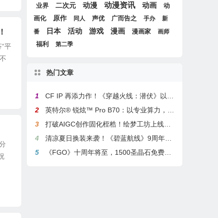
动漫
动漫资讯
动画
二次元
动
业界
画化
原作
声优
广而告之
同人
手办
新
游戏
日本
活动
漫画
！
漫画家
番
画师
福利
第二季
“平
不
热门文章
1
CF IP 再添力作！《穿越火线：潜伏》以3A叙事重塑战术潜行玩法
2
英特尔® 锐炫™ Pro B70：以专业算力，解锁本地化AI部署与生产力新基准
3
打破AIGC创作固化桎梏！绘梦工坊上线绘梦画布dreamo赋能全场景自由创作
4
清凉夏日换装来袭！《碧蓝航线》9周年庆典活动第二弹今日正式上线
分
5
《FGO》十周年将至，1500圣晶石免费福利，新老玩家均可解锁
祝