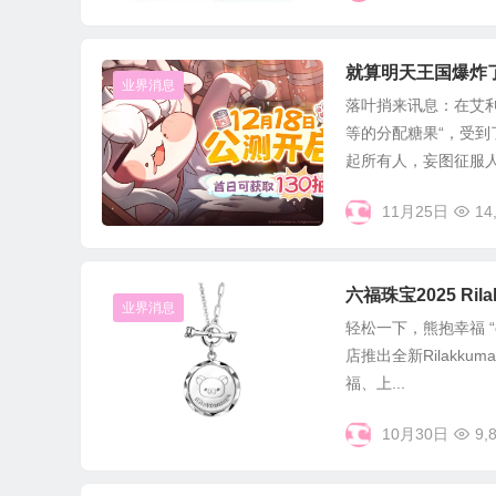
就算明天王国爆炸
业界消息
落叶捎来讯息：在艾利
等的分配糖果“，受到
起所有人，妄图征服人.
11月25日
14
六福珠宝2025 Ri
业界消息
轻松一下，熊抱幸福 “
店推出全新Rilakk
福、上...
10月30日
9,