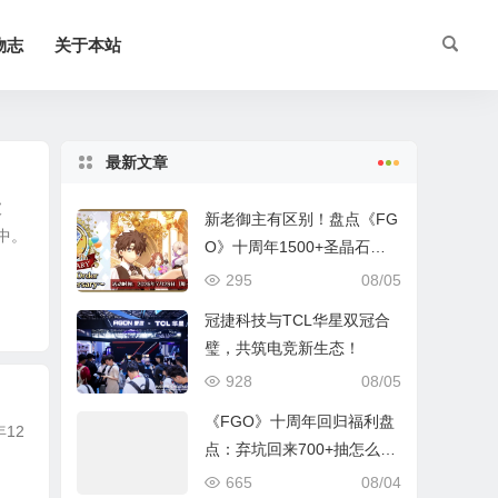
物志
关于本站
最新文章
破
新老御主有区别！盘点《FG
中。
O》十周年1500+圣晶石福
利全部获取方式
295
08/05
冠捷科技与TCL华星双冠合
璧，共筑电竞新生态！
928
08/05
《FGO》十周年回归福利盘
年12
点：弃坑回来700+抽怎么
拿？
665
08/04