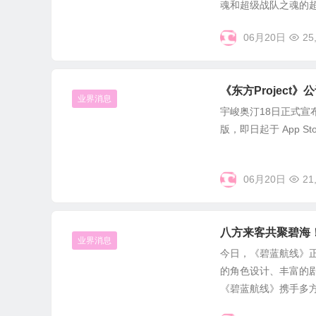
魂和超级战队之魂的超.
06月20日
25
《东方Project
业界消息
宇峻奥汀18日正式宣布
版，即日起于 App Sto
06月20日
21
八方来客共聚碧海
业界消息
今日，《碧蓝航线》正
的角色设计、丰富的
《碧蓝航线》携手多方合