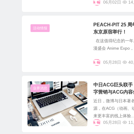
06月02日
14
PEACH-PIT 25
活动情报
东京原宿举行！
在这值得纪念的一年里
漫盛会 Anime Exp
05月28日
40
中日ACG巨头联手！
业界消息
字营销与ACG内容
近日，微博与日本著名
源，在ACG（动画
来更丰富的线上体验..
05月28日
11