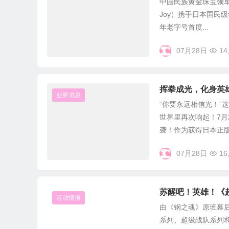
中国民族黄金珠宝领军
Joy）携手日本国民
年老字号首度...
07月28日
14
挥拳成光，化身英
业界消息
“你要永远相信光！”
世界里再次响起！7月
袭！作为获得日本正版授
07月28日
16
苏醒吧！英雄！《
活动情报
由《钢之魂》原班幕
系列、超级战队系列和