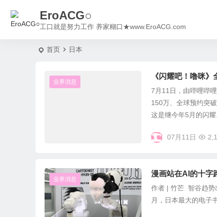
EroACG○
工口就是努力工作 养家糊口★www.EroACG.com
首页
日本
《闪耀吧！噜咪》全
业界消息
7月11日，由哔哩哔
150万、全球预约突
这是继今年5月的闪耀..
07月11日
2,
漫画站在AI的十字
业界消息
作者 | 竹芒 智谷趋势
月，日本最大的电子书商店