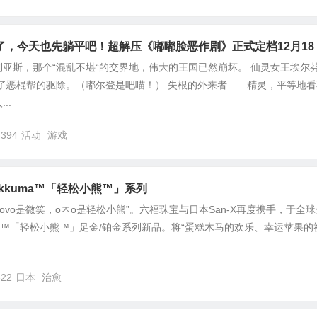
了，今天也先躺平吧！超解压《嘟嘟脸恶作剧》正式定档12月18
亚斯，那个“混乱不堪“的交界地，伟大的王国已然崩坏。 仙灵女王埃尔芬
了恶棍帮的驱除。（嘟尔登是吧喵！） 失根的外来者——精灵，平等地看
..
,394
活动
游戏
lakkuma™「轻松小熊™」系列
ovo是微笑，oㅈo是轻松小熊”。六福珠宝与日本San-X再度携手，于全球
uma™「轻松小熊™」足金/铂金系列新品。将“蛋糕木马的欢乐、幸运苹果的
822
日本
治愈