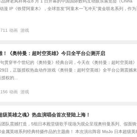
品牌老凤祥将在8 月 1 日开幕的中国国际数码互动娱乐展览会（China
级动漫 IP《铁臂阿童木》，全球首发“阿童木一飞冲天”黄金联名系列，作为
,711
动画
游戏
雄！《奥特曼：超时空英雄》今日全平台公测开启
这句贯穿半个世纪的《奥特曼》经典台词，今天在《奥特曼：超时空英雄
29日，正版授权热血动作游戏《奥特曼：超时空英雄》全平台公测震撼来
权的...
,156
动画
游戏
超级英雄之魂》热血演唱会首次登陆上海！
后团队震撼打造，5组日本殿堂级歌手现场为观众呈现奥特曼系列、假面骑
金属英雄系列经典特摄作品的主题曲！ 本次演出阵容 MoJo 日本超级英