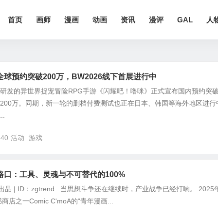
首页
画师
漫画
动画
资讯
漫评
GAL
人
球预约突破200万，BW2026线下首展进行中
哩研发的异世界捉宠冒险RPG手游《闪耀吧！噜咪》正式宣布国内预约突
破200万。同期，新一轮的删档付费测试也正在日本、韩国等海外地区进行
.
140
活动
游戏
路口：工具、灵魂与不可替代的100%
出品 | ID：zgtrend 当思想斗争还在继续时，产业战争已经打响。 2025
之一Comic C'moA的“青年漫画...