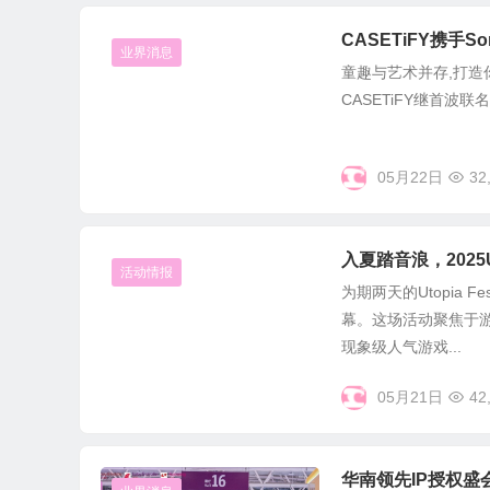
CASETiFY携手S
业界消息
童趣与艺术并存,打造你
CASETiFY继首波联
05月22日
32
入夏踏音浪，202
活动情报
为期两天的Utopia
幕。这场活动聚焦于
现象级人气游戏...
05月21日
42
华南领先IP授权盛