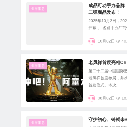
成品可动手办品牌「ME
业界消息
二弹商品发布！
2025年10月2日，2
开幕， 各路手办厂商惊喜
10月02日
40
老凤祥首度亮相Ch
业界消息
第二十二届中国国际数
老凤祥首度参展，并携
首发仪式。本次...
08月02日
18
守护初心、铸就未
业界消息