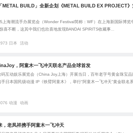
TAL BUILD」全新企划《METAL BUILD EX PROJECT
025上海潮流手办展览会（Wonder Festival简称：WF）在上海新国际博览
不断，这其中我们也欣喜地发现BANDAI SPIRITS收藏事...
,973
日本
活动
inaJoy，阿童木一飞冲天联名产品全球首发
码互动娱乐展览会（China Joy上海）开展当日，百年老字号黄金珠宝品
手日本国民级动漫 IP《铁臂阿童木》，举行“阿童木一飞冲天”黄金联名
,076
动漫
动画
来，老凤祥携手阿童木一飞冲天