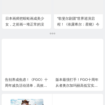
日本画师把蜈蚣画成美少
“歌斐尔剧团”世界巡演启
女，之前画一堆正常的没
程！《依露希尔：星晓》今
火，一画这个火了
日公测
告别养成焦虑！《FGO》十
版本最强打手！FGO十周年
周年减负活动清单，高效利
从者奥尔加玛丽高低宝实战
用体力资源
指南