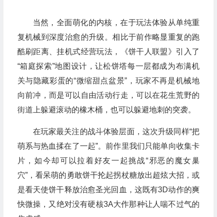
当然，全面萌化的内核，在于玩法体验从单纯重
复机械到深度治愈的升级。相比于前作略显重复的跑
酷刷距离、挂机式经营玩法，《饼干人联盟》引入了
“箱庭探索”地图设计，让松饼塔每一层都成为布满机
关与隐藏彩蛋的“微缩甜点盆景”，玩家不再是机械地
向前冲，而是可以自由活动行走，可以在花生荒野的
街道上躲避滚动的橡木桶，也可以躲避地刺的突袭。
在玩家最关注的战斗体验层面，这次升级同样“把
萌系与热血揉在了一起”。前作里我们只能单向收集卡
片，如今却可以拉着好友一起挑战“邪恶的魔女巢
穴”，看呆萌的勇敢饼干抡起拐杖糖放出超炫大招，或
是看天使饼干释放治愈圣光回血，这既有3D动作的爽
快微操，又绝对没有硬核3A大作那种让人喘不过气的