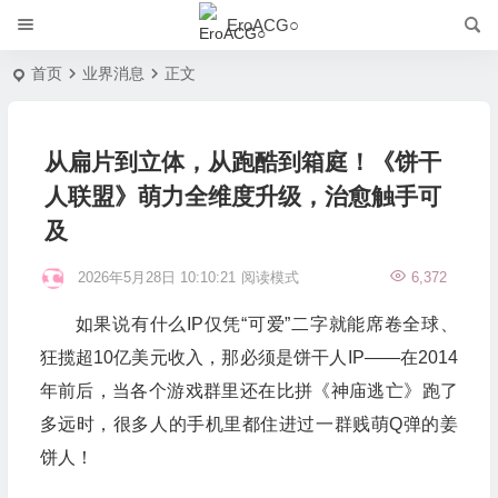
EroACG○
首页
业界消息
正文
从扁片到立体，从跑酷到箱庭！《饼干
人联盟》萌力全维度升级，治愈触手可
及
2026年5月28日 10:10:21
阅读模式
6,372
如果说有什么IP仅凭“可爱”二字就能席卷全球、
狂揽超10亿美元收入，那必须是饼干人IP——在2014
年前后，当各个游戏群里还在比拼《神庙逃亡》跑了
多远时，很多人的手机里都住进过一群贱萌Q弹的姜
饼人！