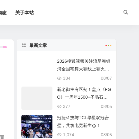
物志
关于本站
最新文章
2026搜狐视频关注流星舞银
河全国宅舞大赛线上赛火热
进行中
334
08/07
新老御主有区别！盘点《FG
O》十周年1500+圣晶石福
利全部获取方式
377
08/05
冠捷科技与TCL华星双冠合
璧，共筑电竞新生态！
1,074
08/05
宣