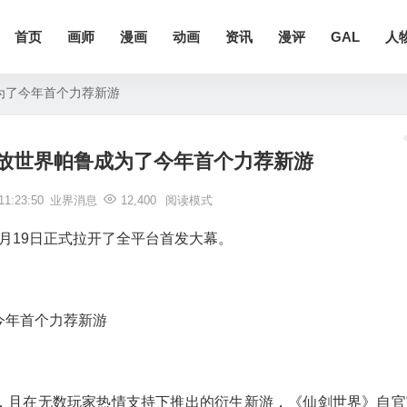
首页
画师
漫画
动画
资讯
漫评
GAL
人
为了今年首个力荐新游
放世界帕鲁成为了今年首个力荐新游
1:23:50
业界消息
12,400
阅读模式
2月19日正式拉开了全平台首发大幕。
高，且在无数玩家热情支持下推出的衍生新游，《仙剑世界》自官