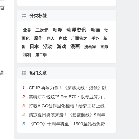
首
分类标签
动漫
动漫资讯
动画
二次元
动
业界
画化
原作
声优
广而告之
同人
手办
新
游戏
日本
活动
漫画
漫画家
番
画师
福利
第二季
高
热门文章
1
CF IP 再添力作！《穿越火线：潜伏》以3A叙事重塑战术潜行玩法
2
英特尔® 锐炫™ Pro B70：以专业算力，解锁本地化AI部署与生产力新基准
3
打破AIGC创作固化桎梏！绘梦工坊上线绘梦画布dreamo赋能全场景自由创作
4
清凉夏日换装来袭！《碧蓝航线》9周年庆典活动第二弹今日正式上线
5
《FGO》十周年将至，1500圣晶石免费福利，新老玩家均可解锁