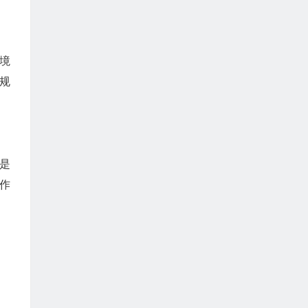
境
规
是
作