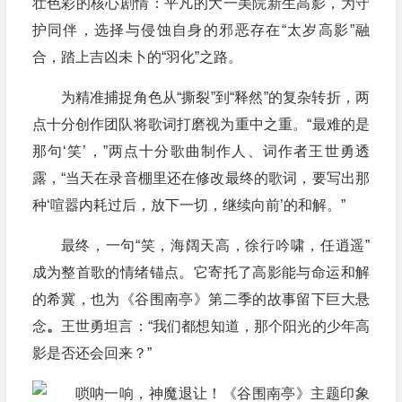
壮色彩的核心剧情：平凡的大一美院新生高影，为守
护同伴，选择与侵蚀自身的邪恶存在“太岁高影”融
合，踏上吉凶未卜的“羽化”之路。
为精准捕捉角色从“撕裂”到“释然”的复杂转折，两
点十分创作团队将歌词打磨视为重中之重。“最难的是
那句‘笑’，”两点十分歌曲制作人、词作者王世勇透
露，“当天在录音棚里还在修改最终的歌词，要写出那
种‘喧嚣内耗过后，放下一切，继续向前’的和解。”
最终，一句“笑，海阔天高，徐行吟啸，任逍遥”
成为整首歌的情绪锚点。它寄托了高影能与命运和解
的希冀，也为《谷围南亭》第二季的故事留下巨大悬
念
。
王世勇坦言：“我们都想知道，那个阳光的少年高
影是否还会回来？”