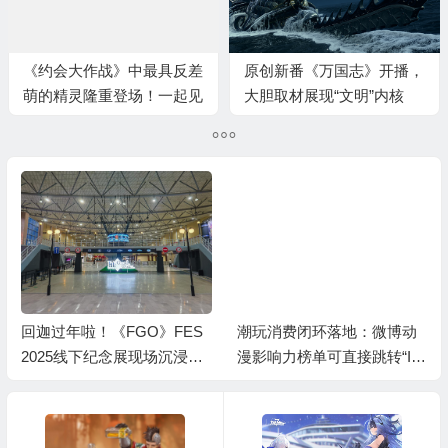
《约会大作战》中最具反差
原创新番《万国志》开播，
萌的精灵隆重登场！一起见
大胆取材展现“文明”内核
证七罪的华丽蜕变！
回迦过年啦！《FGO》FES
潮玩消费闭环落地：微博动
2025线下纪念展现场沉浸式
漫影响力榜单可直接跳转“IP”
体验直击
周边商城