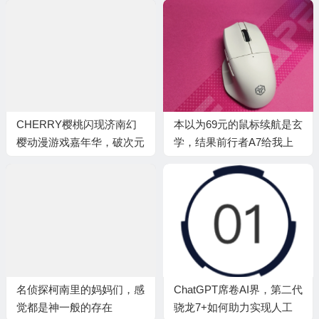
CHERRY樱桃闪现济南幻
本以为69元的鼠标续航是玄
樱动漫游戏嘉年华，破次元
学，结果前行者A7给我上
外设和电竞体验圈粉年轻人
了一课
名侦探柯南里的妈妈们，感
ChatGPT席卷AI界，第二代
觉都是神一般的存在
骁龙7+如何助力实现人工