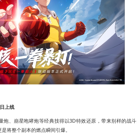
日上线
能量炮、崩星咆哮炮等经典技得以3D特效还原，带来别样的战斗
更是将整个副本的燃点瞬间引爆。