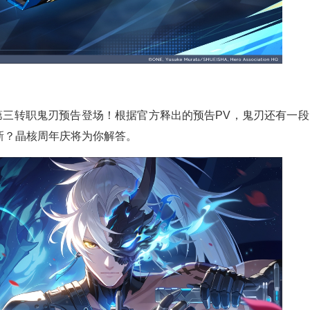
第三转职鬼刃预告登场！根据官方释出的预告PV，鬼刃还有一段
新？晶核周年庆将为你解答。