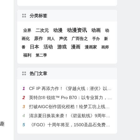
分类标签
动漫
动漫资讯
动画
二次元
动
业界
画化
原作
声优
广而告之
同人
手办
新
游戏
日本
活动
漫画
漫画家
番
画师
福利
第二季
热门文章
1
CF IP 再添力作！《穿越火线：潜伏》以3A叙事重塑战术潜行玩法
2
英特尔® 锐炫™ Pro B70：以专业算力，解锁本地化AI部署与生产力新基准
3
打破AIGC创作固化桎梏！绘梦工坊上线绘梦画布dreamo赋能全场景自由创作
4
清凉夏日换装来袭！《碧蓝航线》9周年庆典活动第二弹今日正式上线
趣
5
《FGO》十周年将至，1500圣晶石免费福利，新老玩家均可解锁