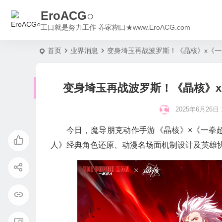
EroACG○
工口就是努力工作 养家糊口★www.EroACG.com
首页
业界消息
变身埼玉再战波罗斯！《晶核》x《
变身埼玉再战波罗斯！《晶核》
2025年6月26日 1
今日，魔导朋克动作手游《晶核》×《一拳
人》经典角色还原、动漫名场面机制设计及英雄协