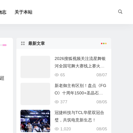
物志
关于本站
最新文章
2026搜狐视频关注流星舞银
河全国宅舞大赛线上赛火热
进行中
65
08/07
超
新老御主有区别！盘点《FG
。
O》十周年1500+圣晶石福
利全部获取方式
377
08/05
冠捷科技与TCL华星双冠合
璧，共筑电竞新生态！
1,020
08/05