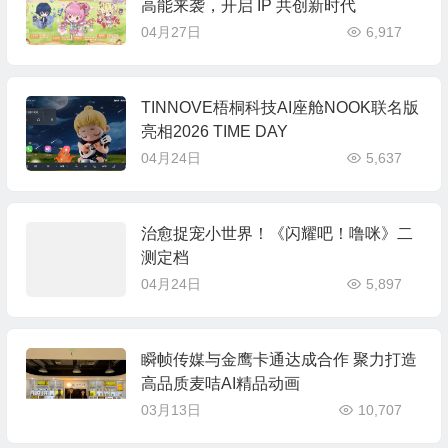
高能来袭，开启 IP 共创新时代
04月27日
6,917
TINNOVE梧桐科技AI座舱NOOK联名版
亮相2026 TIME DAY
04月24日
5,637
治愈捉宠小世界！《闪耀吧！噜咪》二
测定档
04月24日
5,897
瞬帧传媒与金鹰卡通达成合作 聚力打造
高品质麦咭AI精品动画
03月13日
10,707