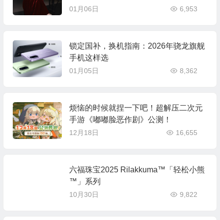
01月06日
6,953
锁定国补，换机指南：2026年骁龙旗舰
手机这样选
01月05日
8,362
烦恼的时候就捏一下吧！超解压二次元
手游《嘟嘟脸恶作剧》公测！
12月18日
16,655
六福珠宝2025 Rilakkuma™「轻松小熊
™」系列
10月30日
9,822