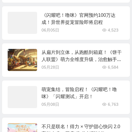
《闪耀吧！噜咪》官网预约100万达
成！异世界捉宠冒险即将启程
06月05日
4,523
从扁片到立体，从跑酷到箱庭！《饼干
人联盟》萌力全维度升级，治愈触手可
及
05月28日
6,584
萌宠集结，冒险启程！《闪耀吧！噜
咪》「闪耀测试」开启！
05月08日
6,763
不只是联名！得力 × 守护甜心快闪 2.0