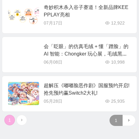
奇妙积木杀入谷子赛道！全新品牌KEE
PPLAY亮相
07月17日
12,922
会「眨眼」的仿真毛绒 + 懂「蹭脸」的
AI 智能：Chongker 玩心展，毛绒黑科
技来袭
06月08日
10,998
超解压《嘟嘟脸恶作剧》国服预约开启!
抢先预约赢Switch2大礼!
05月28日
25,935
1