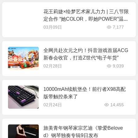
花王莉婕×绘梦艺术家儿力力 | 三八节限
定合作 “她COLOR，即她POWER”温柔
上线
03月09日
7,177
全网共赴次元之约！抖音游戏首届ACG
新春会收官，打造Z世代“电子年货”
02月28日
9,039
10000mAh续航堡垒！前行者X98高配
版带触控条来了
02月24日
14,455
旅美青年钢琴家宗艺迪《挚爱Belove
d》钢琴独奏专辑9日发布