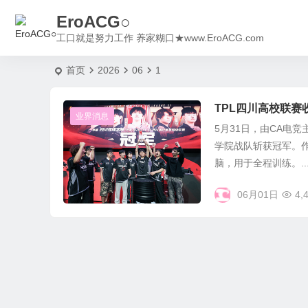
EroACG○
工口就是努力工作 养家糊口★www.EroACG.com
首页
2026
06
1
TPL四川高校联赛
业界消息
5月31日，由CA电
学院战队斩获冠军。
脑，用于全程训练。..
06月01日
4,