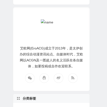
艾欧网(EroACG)成立于2013年，是太伊创
办的综合动漫资讯站点。自媒体时代，艾欧
网以ACGN及一图超人的名义活跃在各自媒
体，如要投稿或合作欢迎联系。
分类标签