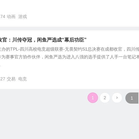
674
动画
游戏
收官：川传夺冠，闲鱼严选成“幕后功臣”
竞主办的TPL-四川高校电竞超级联赛-无畏契约S1总决赛在成都收官，四川
作为赛事官方协作伙伴，闲鱼严选为进入八强的选手提供了人手一台笔记
.
427
交易
电竞
1
2