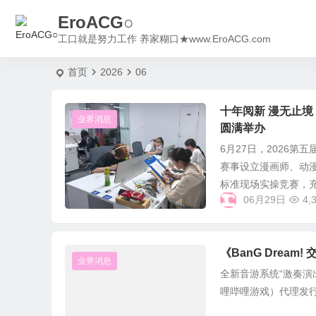
EroACG○
工口就是努力工作 养家糊口★www.EroACG.com
首页
2026
06
十年阅新 漫无止境
业界消息
圆满举办
6月27日，2026
赛事设立漫画师、动漫
标准现场实操竞赛，充.
06月29日
4,
《BanG Dre
业界消息
全新音游系统“激奏演出
哩哔哩游戏）代理发行的