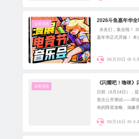
2026斗鱼嘉年华
业界消息
水友们，集合啦！ 20
嘉年华正式开燥！ 本次
06月20日
5,
《闪耀吧！噜咪》
业界消息
日前（6月14日），
首次公开测试——即
布的阵容攻略、抽象剪辑
06月16日
4,