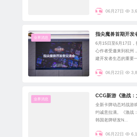
06月27日
3,
指尖魔兽首期开发者
业界消息
6月15日至6月17
心作者受邀来到杭州
建开发者生态的重要一.
06月22日
3,
CCG新游《激战
业界消息
全新卡牌动态对战游戏
约诚意拉满。《激战：
韩国老牌研发N...
06月22日
6,