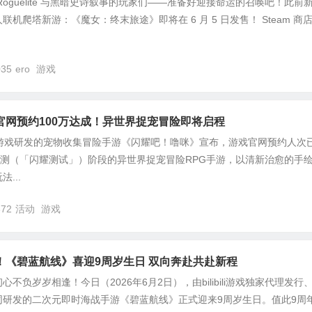
oguelite 与黑暗史诗叙事的玩家们——准备好迎接命运的召唤吧！此前
机爬塔新游：《魔女：终末旅途》即将在 6 月 5 日发售！ Steam 商
035
ero
游戏
官网预约100万达成！异世界捉宠冒险即将启程
哩游戏研发的宠物收集冒险手游《闪耀吧！噜咪》宣布，游戏官网预约人次
二测（「闪耀测试」）阶段的异世界捉宠冒险RPG手游，以清新治愈的手
...
372
活动
游戏
！《碧蓝航线》喜迎9周岁生日 双向奔赴共赴新程
不负岁岁相逢！今日（2026年6月2日），由bilibili游戏独家代理发行
同研发的二次元即时海战手游《碧蓝航线》正式迎来9周岁生日。值此9周