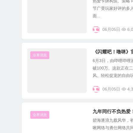
热爱卡牌构筑、策略 R
节广受玩家好评的多人联
面...
06月05日
6,
《闪耀吧！噜咪》
业界消息
6月3日，由哔哩哔
破100万。这款正在
风、轻松捉宠的自由玩法
06月05日
4,
九年同行不负热爱
业界消息
碧海逐浪九载风华，初心
啾网络与勇仕网络共