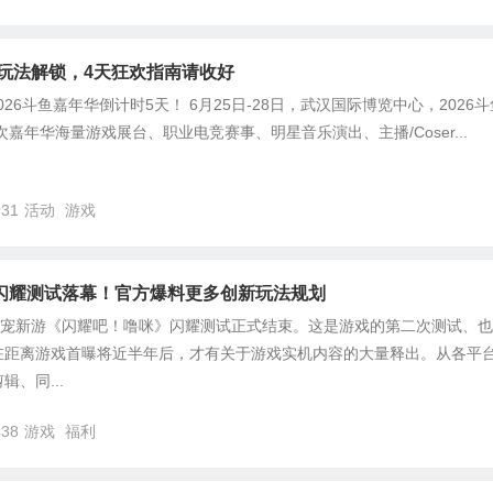
全玩法解锁，4天狂欢指南请收好
26斗鱼嘉年华倒计时5天！ 6月25日-28日，武汉国际博览中心，2026斗
嘉年华海量游戏展台、职业电竞赛事、明星音乐演出、主播/Coser...
931
活动
游戏
闪耀测试落幕！官方爆料更多创新玩法规划
捉宠新游《闪耀吧！噜咪》闪耀测试正式结束。这是游戏的第二次测试、
在距离游戏首曝将近半年后，才有关于游戏实机内容的大量释出。从各平
、同...
438
游戏
福利