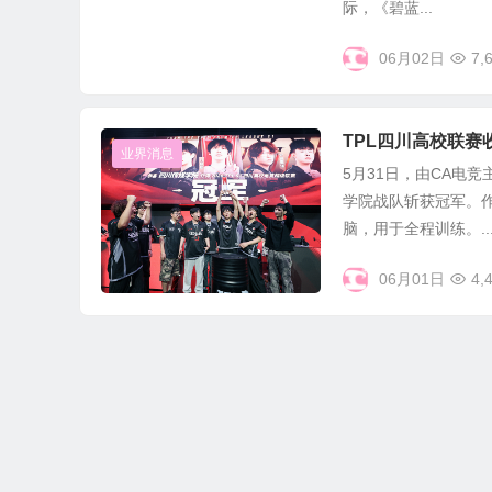
际，《碧蓝...
06月02日
7,
TPL四川高校联赛
业界消息
5月31日，由CA电
学院战队斩获冠军。
脑，用于全程训练。..
06月01日
4,