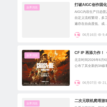
打破AIGC创作固
业界消息
AIGC内容生产日趋
自定义流程繁琐，多工
遍存在自由度低、成..
06月16日
9,
CF IP 再添力
业界消息
北京时间2026年6月6
公布了其全新的3A叙事
06月07日
21
二次元联机爬塔游
业界消息