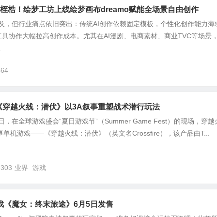
化桎梏！绘梦工坊上线绘梦画布dreamo赋能全场景自由创作
普及，但行业痛点依旧突出：传统AI创作依赖固定模板，个性化创作能力薄
具协作大幅拉高创作成本。尤其在AI漫剧、电商素材、商业TVC等场景
.
464
作！《穿越火线：潜伏》以3A叙事重塑战术潜行玩法
日，在全球游戏盛会“夏日游戏节”（Summer Game Fest）的现场，穿
单机游戏——《穿越火线：潜伏》（英文名Crossfire），该产品由T...
,303
业界
游戏
戏《魔女：终末旅途》6月5日发售