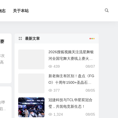
物志
关于本站
最新文章
决赛
2026搜狐视频关注流星舞银
本次
河全国宅舞大赛线上赛火热
以高
进行中
439
08/07
新老御主有区别！盘点《FG
O》十周年1500+圣晶石福
利全部获取方式
377
08/05
冠捷科技与TCL华星双冠合
（哔
璧，共筑电竞新生态！
..
1,324
08/05