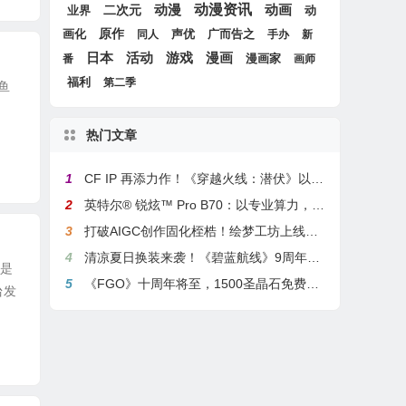
动漫
动漫资讯
动画
二次元
动
业界
画化
原作
声优
广而告之
同人
手办
新
游戏
日本
活动
漫画
漫画家
番
画师
福利
第二季
鱼
热门文章
1
CF IP 再添力作！《穿越火线：潜伏》以3A叙事重塑战术潜行玩法
2
英特尔® 锐炫™ Pro B70：以专业算力，解锁本地化AI部署与生产力新基准
3
打破AIGC创作固化桎梏！绘梦工坊上线绘梦画布dreamo赋能全场景自由创作
4
清凉夏日换装来袭！《碧蓝航线》9周年庆典活动第二弹今日正式上线
也是
5
《FGO》十周年将至，1500圣晶石免费福利，新老玩家均可解锁
台发