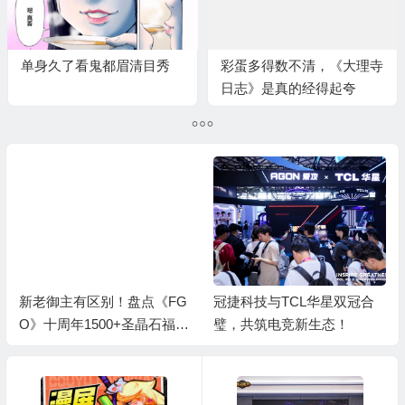
单身久了看鬼都眉清目秀
彩蛋多得数不清，《大理寺
日志》是真的经得起夸
冠捷科技与TCL华星双冠合
《FGO》十周年回归福利盘
璧，共筑电竞新生态！
点：弃坑回来700+抽怎么
拿？