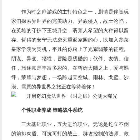
作为时之扉游戏的主打特色之一，剧情是伴随玩
家们探索异世界的完美助力。异族侵入，故土沦陷，
在英雄的守护下王城升空，翡莱人希望的火种得以留
存。暂得的安宁无法磨灭重返家园的心，以加入翡莱
皇家学院为契机，平凡的你踏上了光耀翡莱的征程。
阴谋、异变、牺牲，冒险是残酷的；伙伴、友情、信
任，旅途却是丰富多彩的。在哲姆大陆之上，爱与羁
绊，荣耀与梦想，一场跨越天空城、雨林、戈壁、沙
漠、雪原的异世界之旅正在等待着你！
个性职业养成 策略战斗系统
三大基础职业，五大进阶职业。无论是屹立不倒
的前排肉盾、可抗可打的战士、群攻控制的法师、救