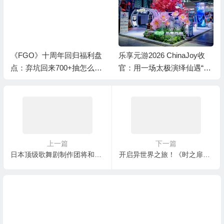
乐享元游2026 ChinaJoy收
告别养成焦虑！《FGO》十
官：用一场太极演绎仙遇“慢
周年减负活动清单，高效利
仙侠”
用体力资源
上一篇
下一篇
日本顶级歌舞剧制作团将和蜜蜂少女队达成多项深度合作
开启异世界之旅！《时之扉》今日正式全平台上线