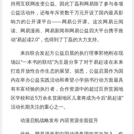
持用互联网改变公益。因此丁磊和网易除了参与各项
公益活动外，还每年斥资数千万元开设了国内最具影
响力的公开课平台——网易公开课。这次网易云阅
读、网易漫画、网易新闻和网易公益四大平台携手推
动“易起读2.0”，也得到了丁磊的大力支持。
来自联合发起方公益启晨的执行理事郭艳刚在现
场以“一本书的联结”为主题分享了对于易起读在未来
打造开放性合作生态的展望。据悉，公益启晨作为国
内在举办公益实践活动和希望小学捐书行动方面最具
有丰富经验的执行者，合作资源中的超过百所贫困地
区学校和近5万余名贫困地区儿童将成为今后“易起读”
活动长期关注的重心之一。
动漫启航战略发布 内容资源全面提升
此外，网易漫画和中国动漫集团的首次加入，也