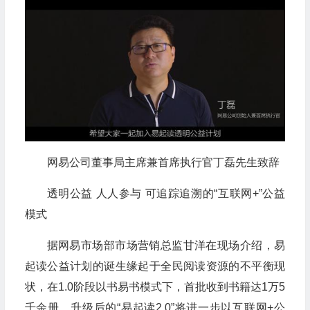
网易公司董事局主席兼首席执行官丁磊先生致辞
透明公益 人人参与 可追踪追溯的“互联网+”公益
模式
据网易市场部市场营销总监甘洋在现场介绍，易
起读公益计划的诞生缘起于全民阅读资源的不平衡现
状，在1.0阶段以书易书模式下，首批收到书籍达1万5
千余册。升级后的“易起读2.0”将进一步以互联网+公