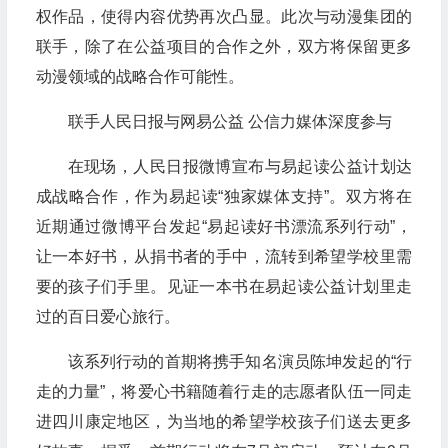
权作品，使得内容优势再次凸显。此次与动漫集团的
联手，除了在公益项目的合作之外，双方将保留更多
动漫领域的战略合作可能性。
联手人民日报与网易公益 公信力媒体深度参与
在现场，人民日报微博宣布与易起读公益计划达
成战略合作，作为易起读“独家媒体支持”。双方将在
近期通过微博平台发起“易起读好书漂流系列行动”，
让一本好书，从捐书者的手中，流转到希望学校里需
要的孩子们手里。见证一本书在易起读公益计划里走
过的百日爱心旅行。
该系列行动的首期将携手知名演员陈坤发起的“行
走的力量”，将爱心书籍随着行走的志愿者队伍一同走
进四川康定地区，为当地的希望学校孩子们送去更多