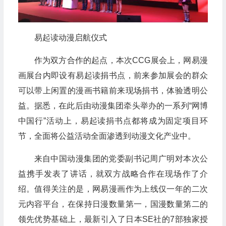
易起读动漫启航仪式
作为双方合作的起点，本次CCG展会上，网易漫
画展台内即设有易起读捐书点，前来参加展会的群众
可以带上闲置的漫画书籍前来现场捐书，体验透明公
益。据悉，在此后由动漫集团牵头举办的一系列“网博
中国行”活动上，易起读捐书点都将成为固定项目环
节，全面将公益活动全面渗透到动漫文化产业中。
来自中国动漫集团的党委副书记周广明对本次公
益携手发表了讲话，就双方战略合作在现场作了介
绍。值得关注的是，网易漫画作为上线仅一年的二次
元内容平台，在保持日漫数量第一，国漫数量第二的
领先优势基础上，最新引入了日本SE社的7部独家授