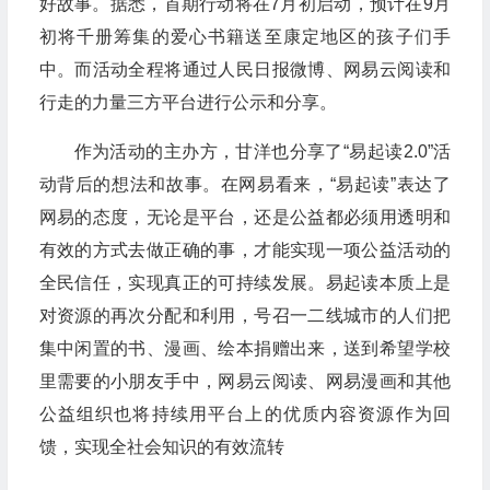
好故事。据悉，首期行动将在7月初启动，预计在9月
初将千册筹集的爱心书籍送至康定地区的孩子们手
中。而活动全程将通过人民日报微博、网易云阅读和
行走的力量三方平台进行公示和分享。
作为活动的主办方，甘洋也分享了“易起读2.0”活
动背后的想法和故事。在网易看来，“易起读”表达了
网易的态度，无论是平台，还是公益都必须用透明和
有效的方式去做正确的事，才能实现一项公益活动的
全民信任，实现真正的可持续发展。易起读本质上是
对资源的再次分配和利用，号召一二线城市的人们把
集中闲置的书、漫画、绘本捐赠出来，送到希望学校
里需要的小朋友手中，网易云阅读、网易漫画和其他
公益组织也将持续用平台上的优质内容资源作为回
馈，实现全社会知识的有效流转