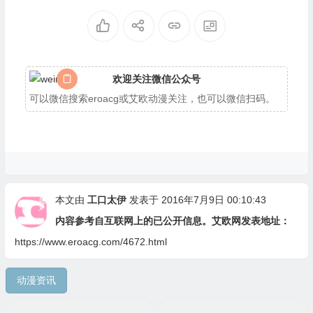
欢迎关注微信公众号
可以微信搜索eroacg或艾欧动漫关注，也可以微信扫码。
本文由
工口太伊
发表于 2016年7月9日 00:10:43
内容参考自互联网上的已公开信息。艾欧网发表地址：
https://www.eroacg.com/4672.html
动漫资讯