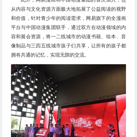
从内容与文化资源方面极大地拓展了公益阅读的视野
和价值，针对青少年的阅读需求，网易旗下的全漫画
平台与中国动漫集团联手，通过双方在动漫领域的内
容和展会资源，将一二线城市的动漫书籍、绘本、音
像制品与三四五线城市孩子们共享，让所有的孩子都
拥有共通的记忆，实现无隙的交流。