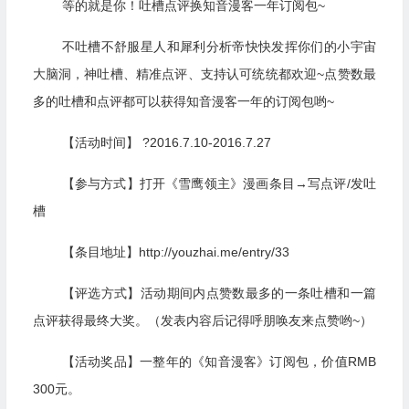
等的就是你！吐槽点评换知音漫客一年订阅包~
不吐槽不舒服星人和犀利分析帝快快发挥你们的小宇宙
大脑洞，神吐槽、精准点评、支持认可统统都欢迎~点赞数最
多的吐槽和点评都可以获得知音漫客一年的订阅包哟~
【活动时间】 ?2016.7.10-2016.7.27
【参与方式】打开《雪鹰领主》漫画条目→写点评/发吐
槽
【条目地址】http://youzhai.me/entry/33
【评选方式】活动期间内点赞数最多的一条吐槽和一篇
点评获得最终大奖。（发表内容后记得呼朋唤友来点赞哟~）
【活动奖品】一整年的《知音漫客》订阅包，价值RMB
300元。