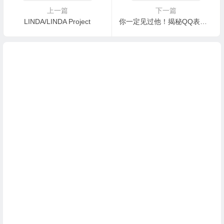
上一篇
下一篇
LINDA/LINDA Project
你一定见过他！揭秘QQ表情帝菲律宾漫画家G·A