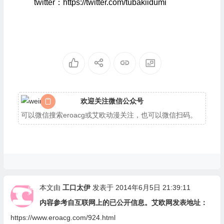
twitter：https://twitter.com/tubakiidumi
欢迎关注微信公众号
可以微信搜索eroacg或艾欧动漫关注，也可以微信扫码。
本文由
工口太伊
发表于 2014年6月5日 21:39:11
内容参考自互联网上的已公开信息。艾欧网发表地址：
https://www.eroacg.com/924.html