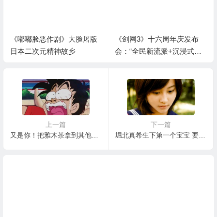
脸屠版
《剑网3》十六周年庆发布
迦勒底狂欢前夜：FGO
会：“全民新流派+沉浸式剧
年从者所长强度分析与
情前传”续写大唐江湖！
规划建议
上一篇
下一篇
又是你！把雅木茶拿到其他作品里会是强者吗
堀北真希生下第一个宝宝 要投胎的宅宅等二胎吧