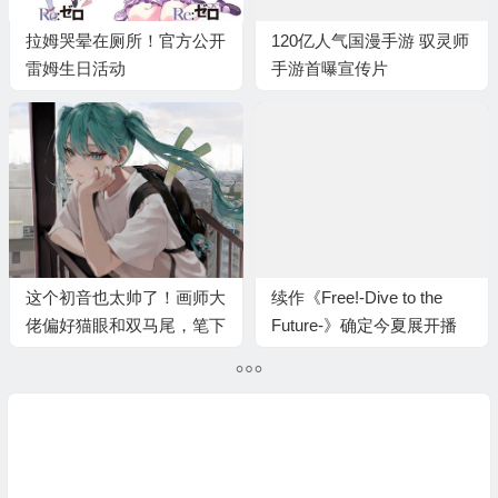
拉姆哭晕在厕所！官方公开
120亿人气国漫手游 驭灵师
雷姆生日活动
手游首曝宣传片
这个初音也太帅了！画师大
续作《Free!-Dive to the
佬偏好猫眼和双马尾，笔下
Future-》确定今夏展开播
的同人都好棒
映，前导宣传影像抢先曝
光！