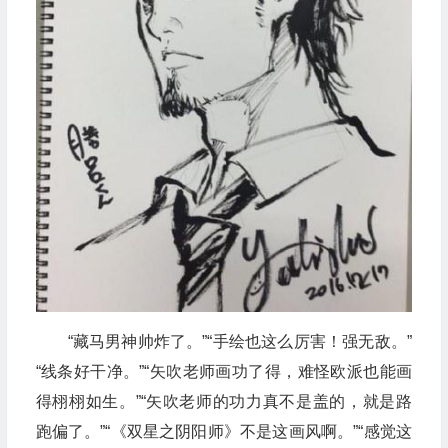
“藏马男神帅炸了。”“手绘也这么厉害！强无敌。”
“线条好干净。”“矢吹老师画功了得，难怪欧派也能画
得栩栩如生。”“矢吹老师的功力真不是盖的，就是路
跑偏了。”“《双星之阴阳师》不是这画风啊。”“感觉这