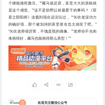
个燐能揍死撒旦。”“藏马挺还原，富坚大大的原稿就
是这个感觉。”“这不是助野以前最爱干的事吗？《双
星之阴阳师》连载到现在还没玩过 。”“矢吹老湿功力
的确好强，那个被划掉的富坚签名也太搞笑了吧。”
“矢吹老师很厉害，不愧是我的偶像。”“老师你不光肉
体画得好，藏马也能画得那么美型！”“
欢迎关注微信公众号