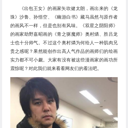
《出包王女》的画家矢吹健太朗，画出来的《龙
珠》沙鲁、孙悟空、《幽游白书》藏马虽然与原作者
的画风不一样，但是也别有风味。《双星之阴阳师》
的画家助野嘉昭画的《青之驱魔师》奥村燐、胜吕龙
士也十分帅气。不过这个奥村燐为何给人一种肌肉兄
贵之感呢？果然能创作出高人气作品的画师们的绘画
实力都不可小觑。大家有没有被这些漫画家的画功所
震惊呢？对此我们就来看看网友们的看法吧。