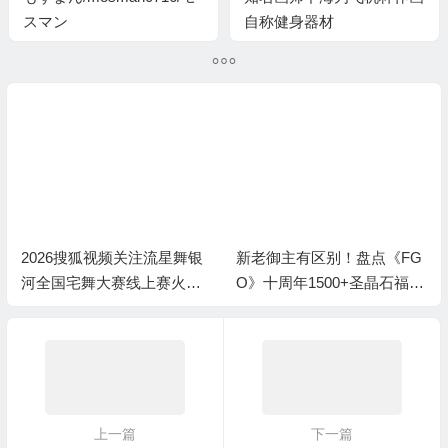
スマン
自称健身器材
2026搜狐视频关注流星舞银
新老御主有区别！盘点《FG
河全国宅舞大赛线上赛火热
O》十周年1500+圣晶石福利
进行中
全部获取方式
上一篇
下一篇