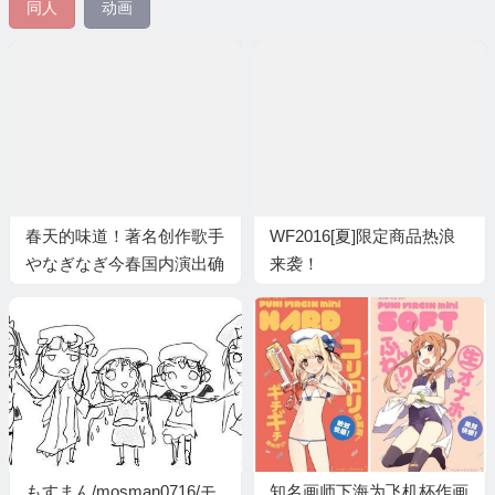
同人
动画
春天的味道！著名创作歌手
WF2016[夏]限定商品热浪
やなぎなぎ今春国内演出确
来袭！
定！
もすまん/mosman0716/モ
知名画师下海为飞机杯作画