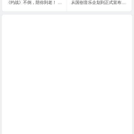
《约战》不倒，陪你到老！ CP23《约战：精灵在临》与你相伴
从国创音乐企划到正式宣布动画化，时之歌Project的不走寻常路