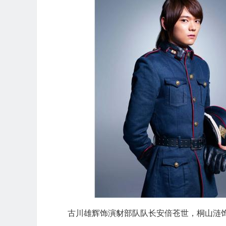
古川雄辉饰演豺部队队长安倍苍世，桐山涟