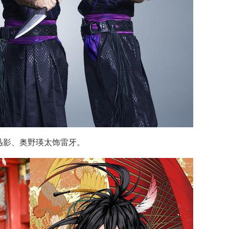
迅影、奥野瑛太饰雷牙。