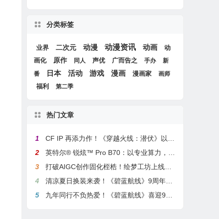
分类标签
动漫
动漫资讯
动画
二次元
动
业界
画化
原作
声优
广而告之
同人
手办
新
游戏
日本
活动
漫画
漫画家
番
画师
福利
第二季
热门文章
1
CF IP 再添力作！《穿越火线：潜伏》以3A叙事重塑战术潜行玩法
2
英特尔® 锐炫™ Pro B70：以专业算力，解锁本地化AI部署与生产力新基准
3
打破AIGC创作固化桎梏！绘梦工坊上线绘梦画布dreamo赋能全场景自由创作
4
清凉夏日换装来袭！《碧蓝航线》9周年庆典活动第二弹今日正式上线
5
九年同行不负热爱！《碧蓝航线》喜迎9周岁生日 双向奔赴共赴新程