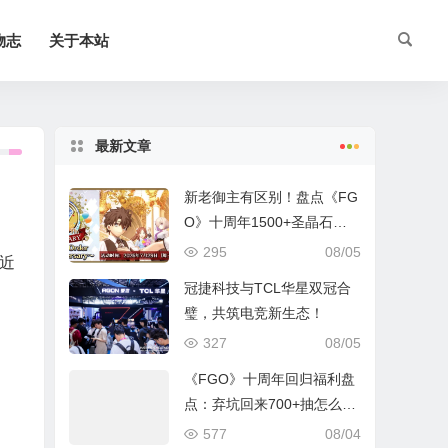
物志
关于本站
最新文章
新老御主有区别！盘点《FG
O》十周年1500+圣晶石福
利全部获取方式
295
08/05
近
冠捷科技与TCL华星双冠合
璧，共筑电竞新生态！
327
08/05
《FGO》十周年回归福利盘
点：弃坑回来700+抽怎么
拿？
577
08/04