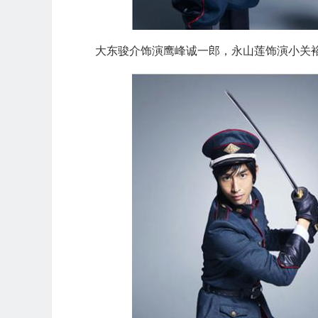
大东骏介饰演鹰峰诚一郎，永山莲饰演小关