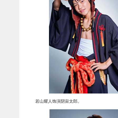
若山耀人饰演阴宙太郎。