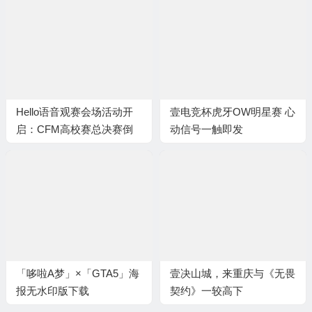
Hello语音观赛会场活动开
壹电竞杯虎牙OW明星赛 心
启：CFM高校赛总决赛倒
动信号一触即发
计时
「哆啦A梦」×「GTA5」海
壹决山城，来重庆与《无畏
报无水印版下载
契约》一较高下