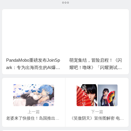
PandaMobo重磅发布JoinSp
萌宠集结，冒险启程！《闪
ark：专为出海而生的AI爆款
耀吧！噜咪》「闪耀测试」
素材工具
开启！
上一篇
下一篇
老婆来了快接住！岛国推出《从零开始》雷姆盒蛋
《笑傲阴天》宣传图解密 电影18年2月上映