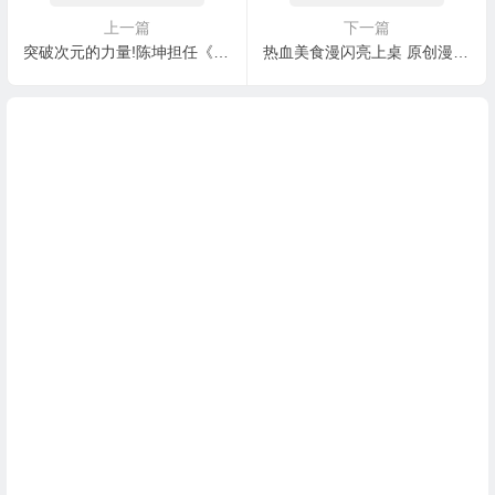
上一篇
下一篇
突破次元的力量!陈坤担任《Fate/Grand Order》国服代言人
热血美食漫闪亮上桌 原创漫画《食魂》获i尚漫首页推荐