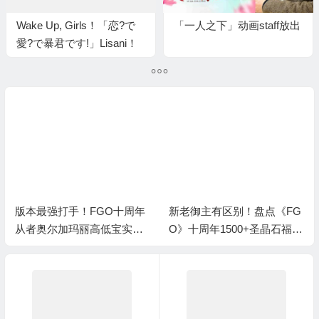
Wake Up, Girls！「恋?で
「一人之下」动画staff放出
愛?で暴君です!」Lisani！
发售纪念采访
版本最强打手！FGO十周年
新老御主有区别！盘点《FG
从者奥尔加玛丽高低宝实战
O》十周年1500+圣晶石福利
指南
全部获取方式