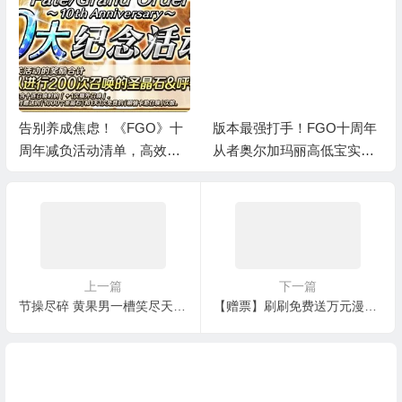
十
版本最强打手！FGO十周年
新老御主有区别！盘点《FG
利
从者奥尔加玛丽高低宝实战
O》十周年1500+圣晶石福利
指南
全部获取方式
上一篇
下一篇
节操尽碎 黄果男一槽笑尽天下事
【赠票】刷刷免费送万元漫展/演唱会门票