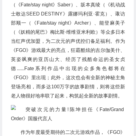
（《Fate/stay night》Saber）、坂本真绫（《机动战
士敢达SEED DESTINY》露娜玛利亚·霍克）、诹访
部顺一（《Fate/stay night》Archer）、能登麻美子
（《妖精的尾巴》梅比斯·维维亚米利欧）等众多日本
当红声优加盟，为二次元的声优控们备足福利。作为
《FGO》游戏最大的亮点，狂霸酷炫的吉尔伽美什、
英姿飒爽的亚历山大、经历了残酷命运的圣女贞
德......Fate系列作品中出现的众多角色都将在
《FGO》里出现；此外，这次也会有全新的神秘主角
登场亮相，而多达100万字的故事剧情，则将这些新
老人物很好地串联了起来，构筑起全新的故事剧情。
作为年度最受期待的二次元游戏作品，《FGO》