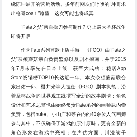
绕陈坤展开的营销活动。多年前网友们呼唤的“坤哥求
出枪哥cos！”愿望，这次可能也将成真！
“Fate之父”亲自操刀参与制作? 史上最大圣杯战争
即将开启
作为Fate系列首款正版手游，《FGO》由“Fate之
父”奈须蘑菇亲自负责监修以及剧本撰写，并于2015
年7月末率先在日本上线，获巨大成功； 稳居App
Store畅销榜TOP10长达近一年。本次奈须蘑菇联合
东出佑一郎、樱井光等人担任《FGO》剧本执笔，沿
着圣杯战争的世界观主线撰写全新的故事剧情；角色
设计和艺术总监也由始终负责Fate系列的画师武内崇
负责，包括huke、小山广和等在内的40余位人气画师
参与其中，不仅确保了游戏的原汁原味，更有全新的
角色形象在游戏中亮相；在声优方面，川澄绫子