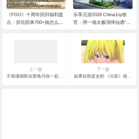
《FGO》十周年回归福利盘
乐享元游2026 ChinaJoy收
点：弃坑回来700+抽怎么
官：用一场太极演绎仙遇“慢
拿？
仙侠”
上一篇
下一篇
不画漫画联合那兔与你一起保卫种花家
如果佐助是女的 《火影》就是神作了！