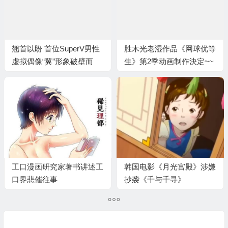
翘首以盼 首位SuperV男性
胜木光老湿作品《网球优等
虚拟偶像“翼”形象破壁而
生》第2季动画制作決定~~
出！
工口漫画研究家著书讲述工
韩国电影《月光宫殿》涉嫌
口界悲催往事
抄袭《千与千寻》