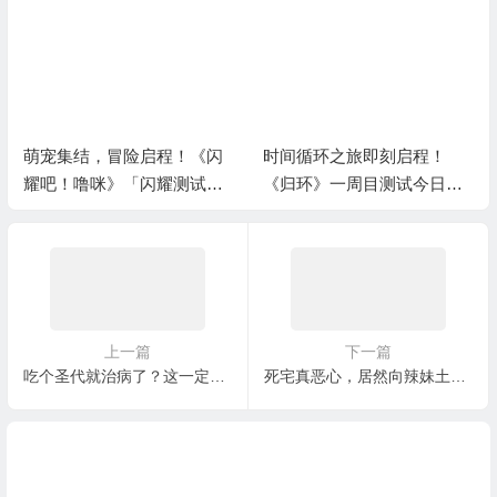
萌宠集结，冒险启程！《闪
时间循环之旅即刻启程！
耀吧！噜咪》「闪耀测试」
《归环》一周目测试今日开
开启！
启
上一篇
下一篇
吃个圣代就治病了？这一定是命运食之门的选择
死宅真恶心，居然向辣妹土下座，来看《第一次的辣妹》