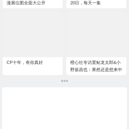
漫展位图全面大公开
20日，每天一集
CP十年，有你真好
橙心社专访置鲇龙太郎&小
野坂昌也：果然还是想来中
国试试开演唱会啊