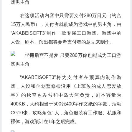
在这项活动内容中只需要支付280万日元（约合
15万人民币），支付者就能成为游戏中的男主角，由
“AKABEiSOFT3”制作一款专属工口游戏。游戏中的
人设、剧本、演出都将参考支付者的意见来制作。
“AKABEiSOFT3”将为支付者在预算内制作游
戏，人设和企划监修检沿用《上班族的成人恋爱故
事》的秋空もみぢ和中岛大河负责，剧本容量为
400KB，大约相当于500张400字作文纸的字数，活动
CG10张，攻略角色1人，角色服装有工作服、私服和
裸体，游戏预计在1年之后完成。