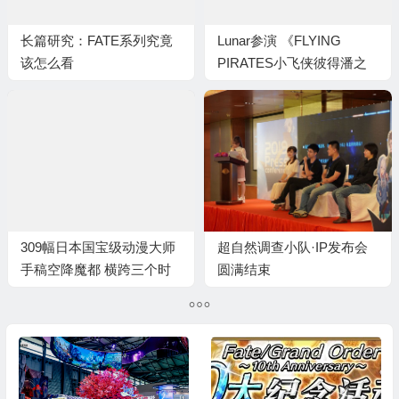
长篇研究：FATE系列究竟
Lunar参演 《FLYING
该怎么看
PIRATES小飞侠彼得潘之
梦幻岛漂流记》即将开演
309幅日本国宝级动漫大师
超自然调查小队·IP发布会
手稿空降魔都 横跨三个时
圆满结束
代的童年回忆