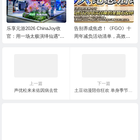
乐享元游2026 ChinaJoy收
告别养成焦虑！《FGO》十
官：用一场太极演绎仙遇“慢
周年减负活动清单，高效利
仙侠”
用体力资源
上一篇
下一篇
声优松来未佑因病去世
土豆动漫陪你狂欢 单身季节不孤单