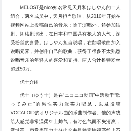
MELOST是nico知名常见天月和はしやん的二人
组合，两名成员中，天月担当歌唱，从2010年开始在
视频网站上投稿自己的音乐；除了演唱外，还参加话
剧、朗读剧演出，在日本和中国具有极大的人气，深
受粉丝的喜爱。はしやん担当说唱，在翻唱歌曲加入
说唱元素，并创作自己的歌曲，获得了很多不太熟悉
说唱音乐的年轻人的喜爱和支持。两人合计推特粉丝
超过50万。
优十介绍
优十（ゆう十）是在“ニコニコ动画”中活动于“歌
ってみた”的男性实力派实力唱见，以及投稿
VOCALOID的オリジナル曲的乐曲制作者。他的声线
给人感觉非常温柔绅士帅气，有时色气而不失清爽，
音域高，声音表现力十分出众并且稳定性很高线上不