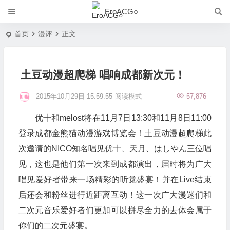
EroACG○
首页
漫评
正文
土豆动漫超爬梯 唱响成都新次元！
2015年10月29日 15:59:55
阅读模式
57,876
优十和melost将在11月7日13:30和11月8日11:00
登录成都金熊猫动漫游戏博览会！土豆动漫超爬梯此
次邀请的NICO知名唱见优十、天月、はしやん三位唱
见，这也是他们第一次来到成都演出，届时将为广大
唱见爱好者带来一场精彩的听觉盛宴！并在Live结束
后还会和粉丝进行近距离互动！这一次广大漫迷们和
二次元音乐爱好者们更加可以拼尽全力的去体会属于
你们的二次元盛宴。