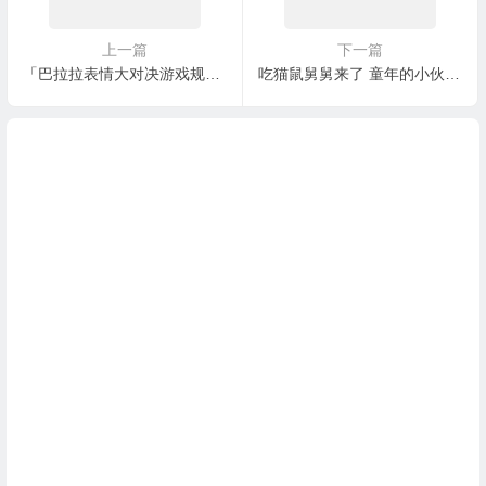
上一篇
下一篇
「巴拉拉表情大对决游戏规则」 V1.0 By iKzzz.Kuliner
吃猫鼠舅舅来了 童年的小伙伴你们还好吗