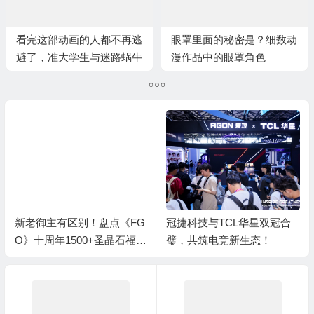
看完这部动画的人都不再逃
眼罩里面的秘密是？细数动
避了，准大学生与迷路蜗牛
漫作品中的眼罩角色
都该看的神作
冠捷科技与TCL华星双冠合
《FGO》十周年回归福利盘
璧，共筑电竞新生态！
点：弃坑回来700+抽怎么
拿？