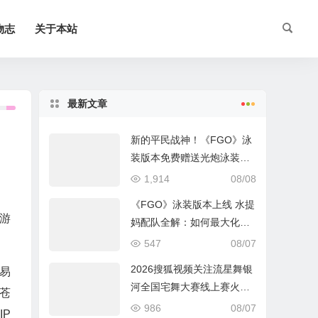
物志
关于本站
最新文章
新的平民战神！《FGO》泳
装版本免费赠送光炮泳装呼
延灼解析
1,914
08/08
《FGO》泳装版本上线 水提
游
妈配队全解：如何最大化暴
！
击收益？
547
08/07
2026搜狐视频关注流星舞银
易
河全国宅舞大赛线上赛火热
苍
进行中
986
08/07
P