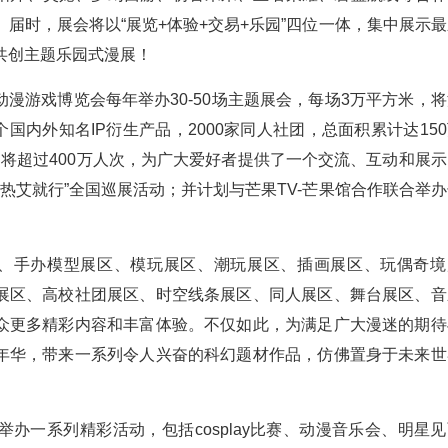
。届时，展会将以“展览+体验+交易+乐园”四位一体，集中展示
共创主题乐园式漫展！
漫游戏博览会每年举办30-50场主题展会，每场3万平方米，将
个国内外知名IP衍生产品，2000家同人社团，总面积累计达15
将超过400万人次，为广大爱好者提供了一个交流、互动和展示
“热艾就行”全国巡展活动；并计划与芒果TV-芒果馆合作联合举
区、手办模型展区、模玩展区、潮玩展区、插画展区、玩偶奇境
展区、高校社团展区、时空线条展区、同人展区、舞台展区、音
众更多精彩内容和丰富体验。不仅如此，为满足广大漫迷的期待
年华，带来一系列令人兴奋的科幻题材作品，仿佛置身于未来世
办一系列精彩活动，包括cosplay比赛、动漫音乐会、明星见