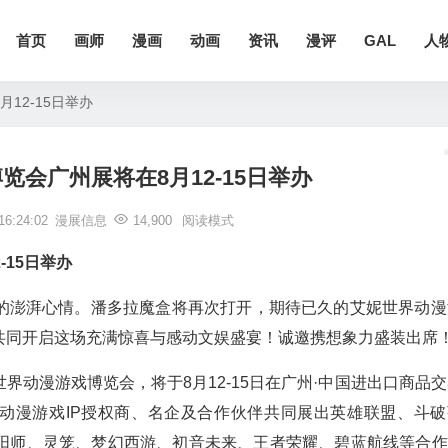
首页
画师
漫画
动画
资讯
漫评
GAL
人
12-15日举办
览会广州展将在8月12-15日举办
6:24:02
漫展信息
14,900
阅读模式
的澎湃心情。潘多拉魔盒将再次打开，期待已久的艾妮世界动漫
共同开启这场充满惊喜与感动文娱盛宴！诚邀携想象力盛装出席
动漫游戏博览会，将于8月12-15日在广州·中国进出口商品交
动漫游戏IP授权商、名企及合作伙伴共同展出英雄联盟、斗破
阳师、灵笼、梦幻西游、初音未来、王者荣耀、碧蓝航线等合作I