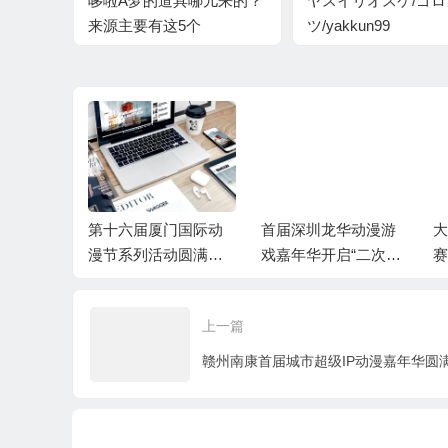
哆啦A梦的道具哪儿来的？
ヤスイリオスケ/ゴ
来源主要有这5个
ツ/yakkun99
袭！第二
第十六届厦门国际动
首届深圳龙华动漫游
大
际动漫游
漫节系列活动圆满收
戏嘉年华开启“二次元”
赛
动啦！
官
狂欢盛宴！
上一篇
赣州南康首届城市超级IP动漫嘉年华圆