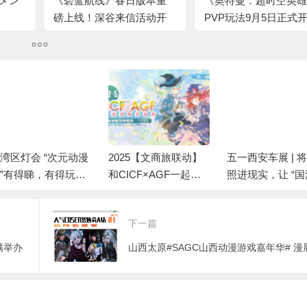
ロメン
《碧蓝航线》春日版本重
《奥特曼：超时空英雄
磅上线！深谷来信活动开
PVP玩法9月5日正式
启 多重活动同步登场
启！全服公平竞技+主
血对抗，多重福利拿不
湾区灯会 “次元动漫
2025【文商旅联动】
五一西安车展 | 
”有得睇，有得玩，
和CICF×AGF一起构
照进现实，让 “国
有着数！
筑闹市中的ACG乐
P”乘风飞驰！
园！
下一篇
满举办