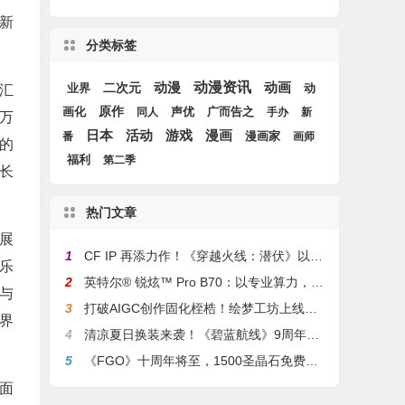
最新
分类标签
动漫
动漫资讯
动画
二次元
动
汇
业界
画化
原作
声优
广而告之
同人
手办
新
0万
游戏
日本
活动
漫画
漫画家
番
画师
的
福利
第二季
办长
热门文章
展
1
CF IP 再添力作！《穿越火线：潜伏》以3A叙事重塑战术潜行玩法
乐
2
英特尔® 锐炫™ Pro B70：以专业算力，解锁本地化AI部署与生产力新基准
与
3
打破AIGC创作固化桎梏！绘梦工坊上线绘梦画布dreamo赋能全场景自由创作
界
4
清凉夏日换装来袭！《碧蓝航线》9周年庆典活动第二弹今日正式上线
5
《FGO》十周年将至，1500圣晶石免费福利，新老玩家均可解锁
面