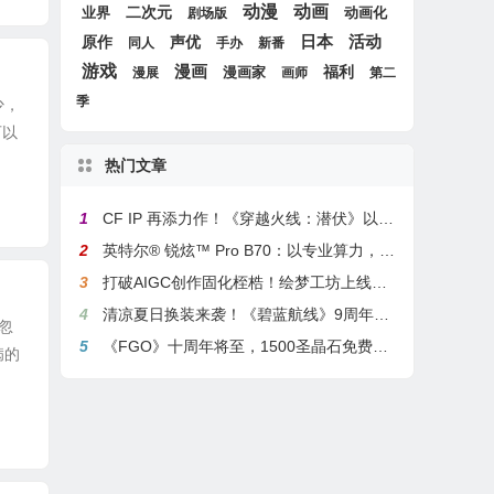
动漫
动画
二次元
业界
动画化
剧场版
日本
活动
原作
声优
同人
手办
新番
游戏
漫画
漫画家
福利
漫展
画师
第二
季
少，
可以
热门文章
1
CF IP 再添力作！《穿越火线：潜伏》以3A叙事重塑战术潜行玩法
2
英特尔® 锐炫™ Pro B70：以专业算力，解锁本地化AI部署与生产力新基准
3
打破AIGC创作固化桎梏！绘梦工坊上线绘梦画布dreamo赋能全场景自由创作
4
清凉夏日换装来袭！《碧蓝航线》9周年庆典活动第二弹今日正式上线
忽
5
《FGO》十周年将至，1500圣晶石免费福利，新老玩家均可解锁
病的