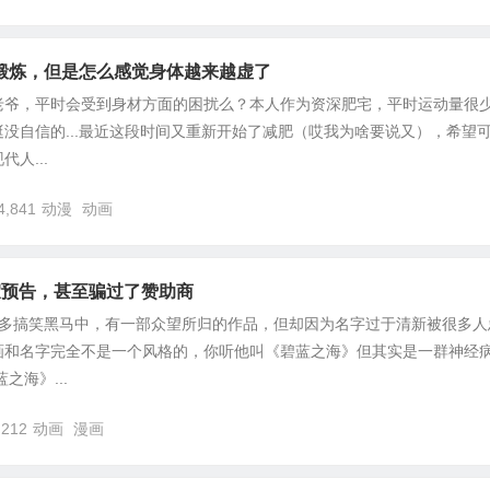
锻炼，但是怎么感觉身体越来越虚了
老爷，平时会受到身材方面的困扰么？本人作为资深肥宅，平时运动量很
没自信的...最近这段时间又重新开始了减肥（哎我为啥要说又），希望
人...
4,841
动漫
动画
假预告，甚至骗过了赞助商
众多搞笑黑马中，有一部众望所归的作品，但却因为名字过于清新被很多人
画和名字完全不是一个风格的，你听他叫《碧蓝之海》但其实是一群神经
之海》...
,212
动画
漫画