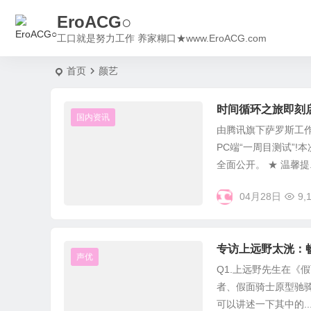
EroACG○
工口就是努力工作 养家糊口★www.EroACG.com
首页
颜艺
时间循环之旅即刻
国内资讯
由腾讯旗下萨罗斯工
PC端“一周目测试”
全面公开。 ★ 温馨提..
04月28日
9,
专访上远野太洸：
声优
Q1.上远野先生在《
者、假面骑士原型驰
可以讲述一下其中的..