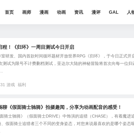
首页
画师
漫画
动画
资讯
漫评
GAL
人
启程！《归环》一周目测试今日开启
作室研发、国内首款时间循环题材开放世界RPG《归环》，于今日正式开
!本次测试为限号不计费删档测试，亚达尔大陆的神秘冒险将首次向每一位归
.
131
游戏
福利
畅聊《假面骑士驰骑》拍摄趣闻，分享为动画配音的感受！
假面骑士驰骑》（假面骑士DRIVE）中饰演的追猎（CHASE），有着魔进
骑、假面骑士追猎者三个不同的变身姿态，对您来说最喜欢的是哪个姿态
.