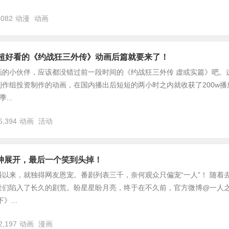
,082
动漫
动画
部超好看的《约战狂三外传》动画后篇就要来了！
画的小伙伴，应该都没错过前一段时间的《约战狂三外传 虚或实篇》吧。
作组投资制作的动画，在国内播出后短短的两小时之内就收获了200w播
...
6,394
动画
活动
神展开，最后一个笑到头掉！
以来，就独得网友恩宠。番剧列表三千，奈何观众只偏宠“一人”！ 随着
丝们陷入了长久的剧荒。盼星星盼月亮，终于在不久前，官方微博@一人
...
2,197
动画
漫画