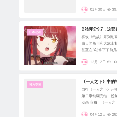
01月30日
39
B站评分9.7，这
日本动画
喜欢《约战》系列动
由天闻角川和大凉山制
甚至在B站拿下了前几季
12月12日
16
《一人之下》中的
国内资讯
自打《一人之下》开播
第二季动画完结，粉
动画 宣布：《一人之下》
04月12日
28