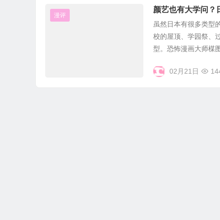
颜艺也有大学问？
漫评
虽然日本有很多类型
校的屋顶、学园祭、
型。恐怖漫画大师楳图一
02月21日
14