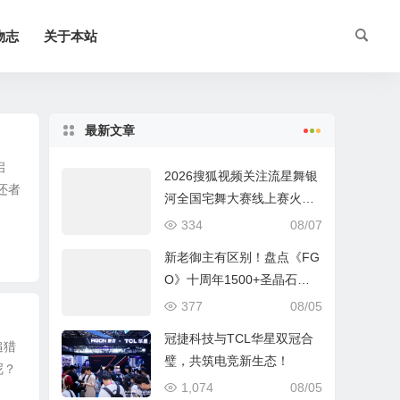
物志
关于本站
最新文章
启
2026搜狐视频关注流星舞银
还者
河全国宅舞大赛线上赛火热
进行中
334
08/07
新老御主有区别！盘点《FG
O》十周年1500+圣晶石福
利全部获取方式
377
08/05
冠捷科技与TCL华星双冠合
追猎
璧，共筑电竞新生态！
呢？
1,074
08/05