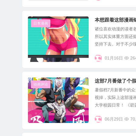
本想跟着这部漫画
日本漫画
诸位喜欢动漫的读者
所以其实体重方面还挺
坚持下去。对于不少现代
01月16日
26
这部7月番做了个
动画评论
暑假档7月新番中的
视掉，实际上这部漫
大学校园日常！ 《碧蓝
06月29日
70