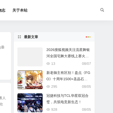
物志
关于本站
最新文章
为垂
2026搜狐视频关注流星舞银
河全国宅舞大赛线上赛火热
进行中
13
08/07
新老御主有区别！盘点《FG
O》十周年1500+圣晶石福
利全部获取方式
295
08/05
冠捷科技与TCL华星双冠合
番人
璧，共筑电竞新生态！
欣
928
08/05