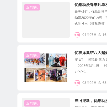
优酷动漫春季片单
业界消息
春光灿烂，优酷动漫不
动漫2022年的内容
式到推出《师兄啊师..
04月07日
16
优衣库集结八大超
业界消息
穿 UT ，潮我看 优
（2023年3月1日
办的“悦...
03月02日
63
辞旧迎新，优酷动漫
业界消息