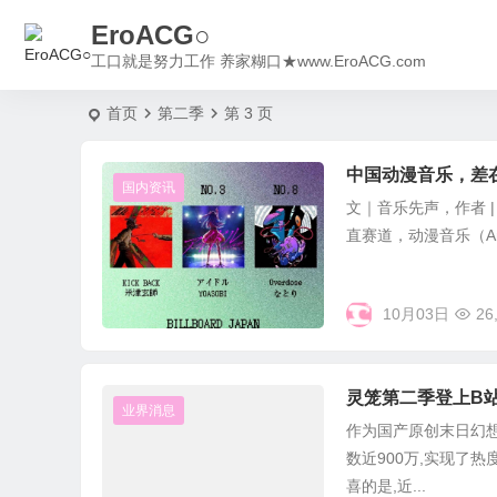
EroACG○
工口就是努力工作 养家糊口★www.EroACG.com
首页
第二季
第 3 页
中国动漫音乐，差
国内资讯
文｜音乐先声，作者 |
直赛道，动漫音乐（Ani
10月03日
26
灵笼第二季登上B站
业界消息
作为国产原创末日幻想
数近900万,实现了
喜的是,近...