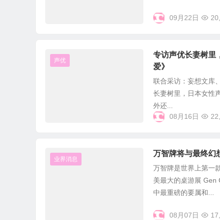
09月22日
20
专访声优长妻树里
声优
爱》
联合采访：妄想文库、
长妻树里，日本女性
外还...
08月16日
22
万智牌将与最终幻
业界消息
万智牌是世界上第一款
美最大的桌游展 Ge
中最重磅的要属和...
08月07日
17