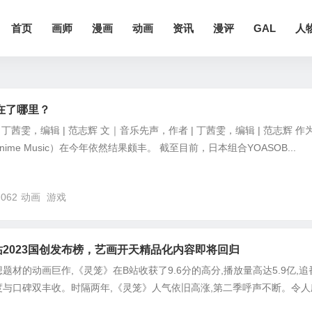
首页
画师
漫画
动画
资讯
漫评
GAL
人
在了哪里？
 丁茜雯，编辑 | 范志辉 文｜音乐先声，作者 | 丁茜雯，编辑 | 范志辉 作
me Music）在今年依然结果颇丰。 截至目前，日本组合YOASOB...
,062
动画
游戏
2023国创发布榜，艺画开天精品化内容即将回归
题材的动画巨作,《灵笼》在B站收获了9.6分的高分,播放量高达5.9亿,追
热度与口碑双丰收。时隔两年,《灵笼》人气依旧高涨,第二季呼声不断。令人