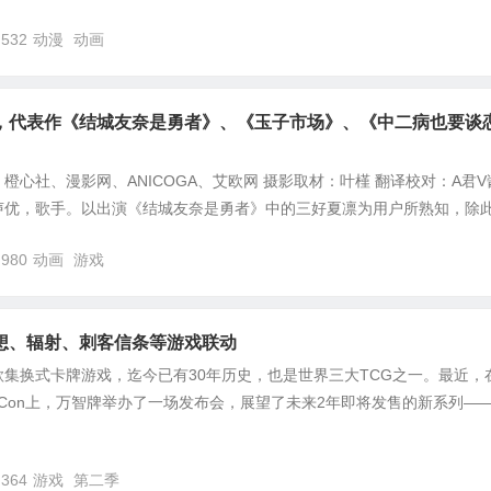
,532
动漫
动画
，代表作《结城友奈是勇者》、《玉子市场》、《中二病也要谈
橙心社、漫影网、ANICOGA、艾欧网 摄影取材：叶槿 翻译校对：A君
声优，歌手。以出演《结城友奈是勇者》中的三好夏凛为用户所熟知，除
,980
动画
游戏
想、辐射、刺客信条等游戏联动
集换式卡牌游戏，迄今已有30年历史，也是世界三大TCG之一。最近，
n Con上，万智牌举办了一场发布会，展望了未来2年即将发售的新系列—
,364
游戏
第二季