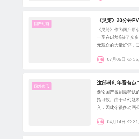
《灵笼》20分钟P
国产动画
《灵笼》作为国产原
一季在B站斩获了众多
元观众的大量好评，豆瓣
07月05日
35
这部科幻年番有点“
国外资讯
要论国产番剧最稀缺
指可数。由于科幻题
入，因此令很多动画公司
04月14日
31