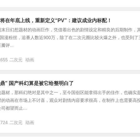
V将在年底上线，重新定义“PV”：建议成业内标配！
创末日幻想题材的动画巨作，凭借着出色的剧情设定和精良的后期制作，
国漫粉丝，追番人数近900万，除了在二次元圈比较火爆之外，也受到了
评...
,655
二次元
动画
鼎” 国产科幻算是被它给整明白了
的题材，那科幻绝对是其中之一，至今国创区能拿得出手的佳作，也确实
材的动画在市场上不讨喜，观众对剧情内容要求很高，在制作上也需要高
都望而止...
,724
二次元
动画