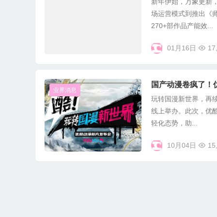
新年伊始，万象更新，
场运营模式到推出《
270+部作品产能效...
01月16日
17
国产动漫卷疯了！
业界消息
玩转国漫新世界，再续
线上举办。此次，优酷
轻化态势，助...
10月04日
15