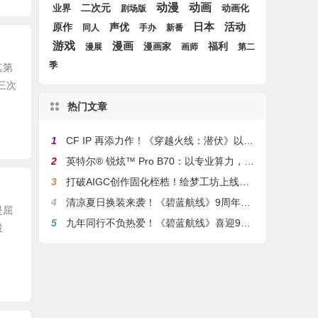
动漫
动画
二次元
业界
动画化
剧场版
日本
活动
原作
声优
同人
手办
新番
游戏
漫画
漫画家
福利
漫展
画师
第二
季
其第
三次
热门文章
1
CF IP 再添力作！《穿越火线：潜伏》以3A叙事重塑战术潜行玩法
2
英特尔® 锐炫™ Pro B70：以专业算力，解锁本地化AI部署与生产力新基准
3
打破AIGC创作固化桎梏！绘梦工坊上线绘梦画布dreamo赋能全场景自由创作
4
清凉夏日换装来袭！《碧蓝航线》9周年庆典活动第二弹今日正式上线
是屈
5
九年同行不负热爱！《碧蓝航线》喜迎9周岁生日 双向奔赴共赴新程
投