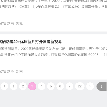
优酷动漫又陪伴大家度过了一年！ 2022，从开启“开挂剧场+国风剧场”
师兄啊师兄》《神墓》《少年白马醉春风》《百炼成神》等国漫佳作，从
,678
动画
游戏
优酷动漫40+优质新片打开国漫新视界
国漫新篇章。2022优酷动漫新片发布会《酷！玩转国漫新世界》于10月
动漫将热门IP不断加码去多取精，打造精品化国漫IP燃爆国漫2023！ 主
,078
动漫
动画
1
2
3
4
5
6
7
22