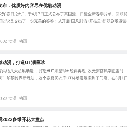
发布，优质好内容尽在优酷动漫
负“春日之约”，于4月7日正式公布了其国漫、日漫全新春季片单。回顾
，可以说是交出了一份完美的答卷；从开启“国风剧场+开挂剧场”双剧场运营
.
,802
动漫
动画
燃动漫，打造UT潮星球
衣库集结八大超燃动漫 ，打造#UT潮星球# 经典再现 次元穿搭风潮正当时
，上海）解锁跨界新玩法，这个春夏优衣库UT将动漫展搬到了门店。在3月1
,120
动漫
动画
2022多维开花大盘点