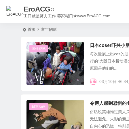
EroACG○
工口就是努力工作 养家糊口★www.EroACG.com
首页
童年阴影
日本coser吓哭小
国外资讯
每次漫展上出cos的
行的“大阪日本桥动漫c
原因是他们的...
03月10日
84
令博人感到恐惧的
日本动画
俗话说英雄难过美人
无法避免。火影的新
自内心的恐慌，特别是面