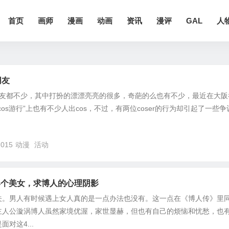
首页
画师
漫画
动画
资讯
漫评
GAL
人
朋友
朋友都不少，其中打扮的漂漂亮亮的很多，奇葩的么也有不少，最近在大阪
os游行”上也有不少人出cos，不过，有两位coser的行为却引起了一些争
,015
动漫
活动
4个美女，求博人的心理阴影
关。男人有时候遇上女人真的是一点办法也没有。这一点在《博人传》里
主人公漩涡博人虽然家境优渥，家世显赫，但也有自己的烦恼和忧愁，也
对这4...