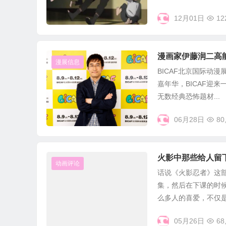
12月01日
12
漫画家伊藤润二高
漫展信息
BICAF北京国际动
嘉年华，BICAF迎
无数经典恐怖题材...
06月28日
80
火影中那些给人留
动画评论
话说《火影忍者》这
集，然后在下课的时
么多人的喜爱，不仅是因
05月26日
68