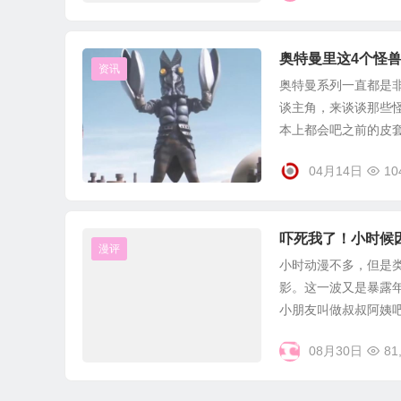
奥特曼里这4个怪
资讯
奥特曼系列一直都是
谈主角，来谈谈那些
本上都会吧之前的皮套拿
04月14日
10
吓死我了！小时候
漫评
小时动漫不多，但是
影。这一波又是暴露
小朋友叫做叔叔阿姨吧。
08月30日
81