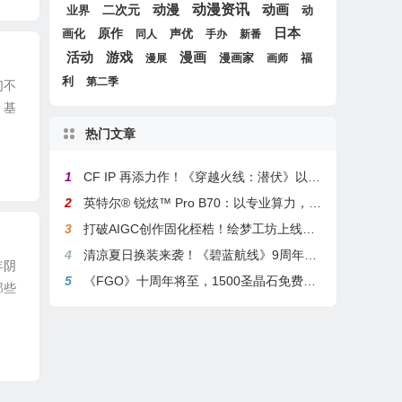
动漫
动漫资讯
动画
二次元
动
业界
原作
日本
画化
声优
同人
手办
新番
游戏
活动
漫画
漫画家
福
漫展
画师
利
第二季
们不
，基
热门文章
1
CF IP 再添力作！《穿越火线：潜伏》以3A叙事重塑战术潜行玩法
2
英特尔® 锐炫™ Pro B70：以专业算力，解锁本地化AI部署与生产力新基准
3
打破AIGC创作固化桎梏！绘梦工坊上线绘梦画布dreamo赋能全场景自由创作
4
清凉夏日换装来袭！《碧蓝航线》9周年庆典活动第二弹今日正式上线
年阴
5
《FGO》十周年将至，1500圣晶石免费福利，新老玩家均可解锁
那些