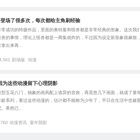
兽登场了很多次，每次都给主角刷经验
非常成功的特摄作品，里面的奥特曼和怪兽都是非常经典的形象。这次我
怪兽的事情，理论上怪兽都是一两集就炸的，不过因为设定新形象很麻烦
出来再...
4,561
剧场版
动漫
因为这些动漫留下心理阴影
类型五花八门，抽象的画风配上诡异的音效，再晃悠几下画面，就成了童
年龄系列，看过这些动漫的，估计都不能称为少年了，平日在生活中也被
果然已...
,760
动漫资讯
童年阴影