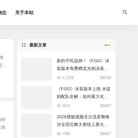
物志
关于本站
最新文章
举
新的平民战神！《FGO》泳
议，
装版本免费赠送光炮泳装呼
延灼解析
1,339
08/08
《FGO》泳装版本上线 水提
妈配队全解：如何最大化暴
击收益？
463
08/07
2026搜狐视频关注流星舞银
同样
河全国宅舞大赛线上赛火热
有发
进行中
709
08/07