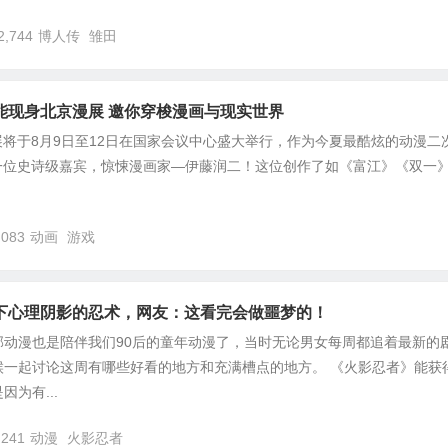
2,744
博人传
雏田
能现身北京漫展 邀你穿梭漫画与现实世界
漫展将于8月9日至12日在国家会议中心盛大举行，作为今夏最酷炫的动漫二
来一位史诗级嘉宾，惊悚漫画家—伊藤润二！这位创作了如《富江》《双一
,083
动画
游戏
下心理阴影的忍术，网友：这看完会做噩梦的！
部动漫也是陪伴我们90后的童年动漫了，当时无论男女每周都追着最新的
候一起讨论这周有哪些好看的地方和充满槽点的地方。 《火影忍者》能获
为有...
,241
动漫
火影忍者