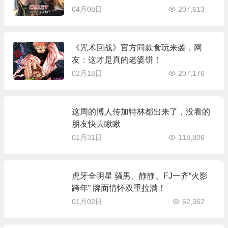
04月08日
207,613
《咒术回战》官方同款食玩来袭，网
友：这才是真的老婆饼！
02月18日
207,176
这周的博人传加特林都出来了，没看的
朋友快去瞅瞅
01月31日
118,806
虎牙全明星 骚男、静静、FJ一齐“火影
跨年” 牌面情怀双重拉满！
01月02日
62,362