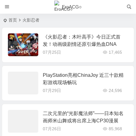
EroACG○
首页
火影忍者
《火影忍者：木叶高手》今日正式首
发！动画级剧情还原引爆热血DNA
07月25日
17,465
PlayStation亮相ChinaJoy 近三十款精
彩游戏现场畅玩
07月29日
24,596
二次元里的“光影魔法师”——日本知名
画师米山舞或将出席上海CP30漫展
07月26日
85,968