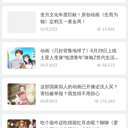
变月文化年度巨献！原创动画《生而为
猫》定档五一黄金周！
02月23日
13,591
动画《只好背叛地球了》6月29日上线
土星人变身“地漂青年”体验Z世代生活百
态
06月30日
50,573
这部国家拟人的动画已开播还没人买？
害怕被举报？我觉得不用担心
04月08日
176,343
吃个面咋还吃得面红耳赤呢？聊聊《爱