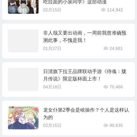
吃拉面的小泉同学》这部动漫
02月15日
114,942
非人哉又要出动画，一周前我曾准确预
测此事，不愧是我！
01月27日
24,681
日清旗下拉王品牌联动手游《侍魂：胧
月传说》限定版杯面上市！
04月18日
70,466
龙女仆第2季会是啥操作？个人是这样认
为的
02月15日
90,635