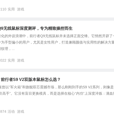
,110
实用
游戏
Q9无线鼠标深度测评，专为精致操控而生
量化的外设浪潮中，前行者Q9无线鼠标并未选择正面交锋。它悄然开辟了
专为手型偏小的用户，尤其是女性用户，打造兼顾颜值与实用性的解决方
理，...
,022
实用
游戏
？前行者S9 V2双版本鼠标怎么选？
版曾以“军火箱”和旗舰双芯震撼市场，那么刚刚到手的S9 V2系列，则像
阶高手”。它没有盲目更换模具，而是选择在核心“内功”上深度淬炼：满血
,874
活动
游戏