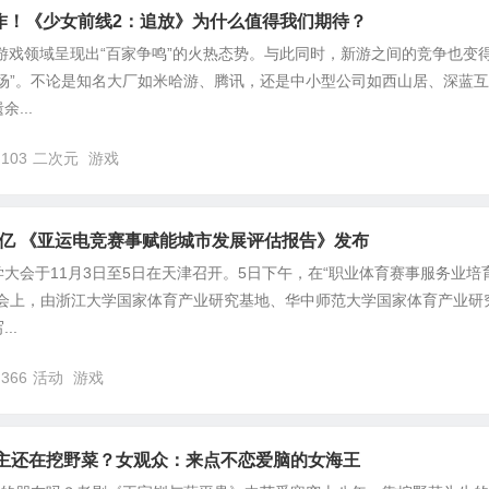
续作！《少女前线2：追放》为什么值得我们期待？
元游戏领域呈现出“百家争鸣”的火热态势。与此同时，新游之间的竞争也变
场”。不论是知名大厂如米哈游、腾讯，还是中小型公司如西山居、深蓝互
...
,103
二次元
游戏
6亿 《亚运电竞赛事赋能城市发展评估报告》发布
大会于11月3日至5日在天津召开。5日下午，在“职业体育赛事服务业培
告会上，由浙江大学国家体育产业研究基地、华中师范大学国家体育产业研
..
,366
活动
游戏
女主还在挖野菜？女观众：来点不恋爱脑的女海王