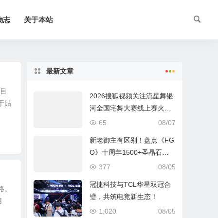
物志
关于本站
最新文章
满目
2026搜狐视频关注流星舞银
于贴
河全国宅舞大赛线上赛火热
进行中
65
08/07
新老御主有区别！盘点《FG
O》十周年1500+圣晶石福
利全部获取方式
377
08/05
冠捷科技与TCL华星双冠合
路。
璧，共筑电竞新生态！
用
1,020
08/05