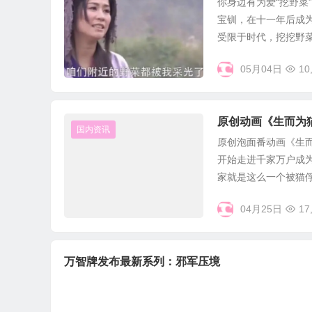
你身边有为爱“挖野菜
宝钏，在十一年后成为
受限于时代，挖挖野菜还
05月04日
10
原创动画《生而为
国内资讯
原创泡面番动画《生
开始走进千家万户成
家就是这么一个被猫俘虏
04月25日
17
万智牌发布最新系列：邪军压境