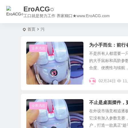
EroACG○
工口就是努力工作 养家糊口★www.EroACG.com
首页
污
为小手而生：前行
业界消息
不是所有人都需要一只
的大手鼠标和高阶参
合度、便携性与续航，用
02月24日
11
不止是桌面摆件，
业界消息
在外设市场竞相追逐
它没有加入参数竞赛
户，打造一款真正“趁手”