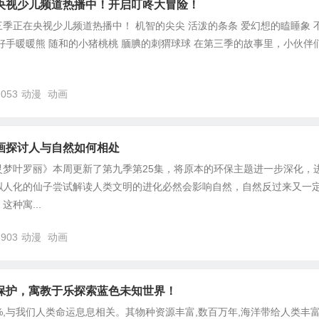
央视少儿频道热播中！开启叮咚大冒险！
季正在央视少儿频道热播中！ 机智的尖尖 活泼的条条 爱幻想的瞌睡象 
好手暖暖熊 随和的小猪桃桃 腼腆的刺猬球球 在第三季的故事里，小伙伴
,053
动漫
动画
画探讨人与自然如何相处
灵梦叶罗丽》本周更新了第九季第25集，将原本的环保主题进一步深化，
拟人化的仙子尝试解读人类文明的进化必然会影响自然，自然反过来又一
种寓...
,903
动漫
动画
保护，寓教于乐探索蓝色未知世界！
%,与我们人类命运息息相关。其物种资源丰富,数百万年,海洋带给人类丰