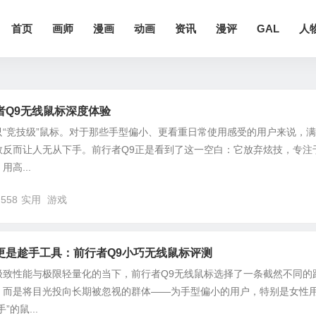
首页
画师
漫画
动画
资讯
漫评
GAL
人
者Q9无线鼠标深度体验
“竞技级”鼠标。对于那些手型偏小、更看重日常使用感受的用户来说，
数反而让人无从下手。前行者Q9正是看到了这一空白：它放弃炫技，专注
高...
,558
实用
游戏
更是趁手工具：前行者Q9小巧无线鼠标评测
极致性能与极限轻量化的当下，前行者Q9无线鼠标选择了一条截然不同的
，而是将目光投向长期被忽视的群体——为手型偏小的用户，特别是女性
的鼠...