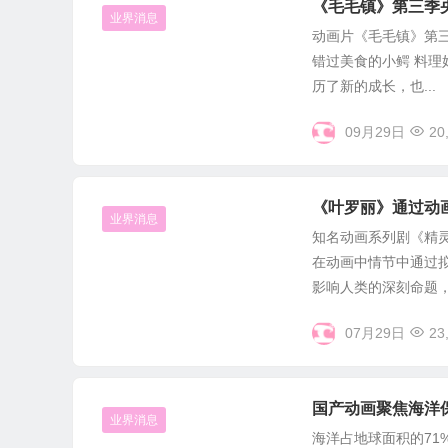
《毛毛镇》第三季
业界消息
动画片《毛毛镇》第三
错过美食的小鳄 料理
历了新的成长，也...
09月29日
20
《叶罗丽》通过动
业界消息
知名动画系列剧《精
在动画中情节中通过
影响人类的深刻命题，这
07月29日
23
国产动画聚焦海洋
业界消息
海洋占地球面积的71