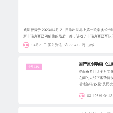
威世智将于 2023年4月 21 日推出世界上第一款集换
新非瑞克西亚四部曲的最后一部，讲述了非瑞克西亚军队入
04月21日
国外资讯
33,472
污
游戏
国产原创动画《生
业界消息
泡面番专门店变月文化
之间的大战正蓄势待
渐地被猫“奴役”从而变.
03月08日
12