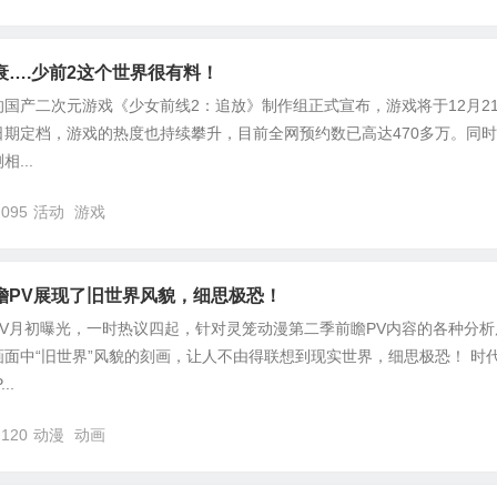
衰….少前2这个世界很有料！
国产二次元游戏《少女前线2：追放》制作组正式宣布，游戏将于12月2
期定档，游戏的热度也持续攀升，目前全网预约数已高达470多万。同
...
,095
活动
游戏
瞻PV展现了旧世界风貌，细思极恐！
V月初曝光，一时热议四起，针对灵笼动漫第二季前瞻PV内容的各种分析
面中“旧世界”风貌的刻画，让人不由得联想到现实世界，细思极恐！ 时
..
,120
动漫
动画