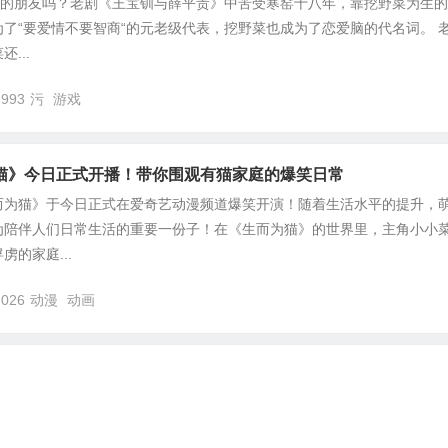
”的朋友吗？老剧《王宝钏与薛平贵》中苦受寒窑十八年，靠挖野菜为生
了“要爱情不要智商“的元老级代表，挖野菜也成为了恋爱脑的代名词。 
...
,993
污
游戏
猫》今日正式开播！带你围观有猫家庭的爆笑日常
而为猫》于今日正式在爱奇艺动漫频道爆笑开演！随着生活水平的提升，
为陪伴人们日常生活的重要一份子！在《生而为猫》的世界里，主角小小
的家庭...
,026
动漫
动画