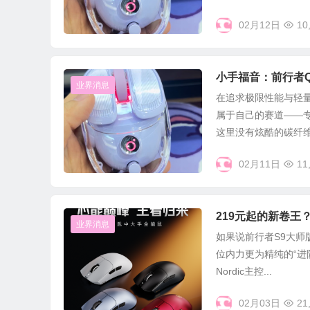
02月12日
10
小手福音：前行者
业界消息
在追求极限性能与轻
属于自己的赛道——
这里没有炫酷的碳纤维纹
02月11日
11
219元起的新卷王
业界消息
如果说前行者S9大师
位内力更为精纯的“进
Nordic主控...
02月03日
21