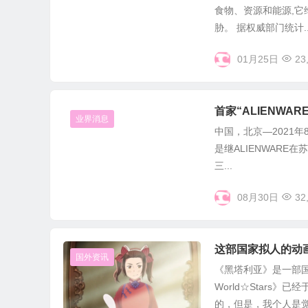
食物、资源和能源,它
胁。 据权威部门统计..
01月25日
23
首家“ALIENW
业界消息
中国，北京—2021年
是继ALIENWAR
三...
08月30日
32
这部国家拟人的动
国外资讯
《黑塔利亚》是一部
World☆Star
的，但是，我个人是觉得