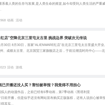
维系着人类的生存与发展,是人类生命的摇篮,如今却受到人类生活的严重
.
,968
动画
活动
ARE红店”空降北京三里屯太古里 挑战边界 突破次元传说
8月30日 8月30日，首家“ALIENWARE红店”在北京三里屯太古里盛大开
E在苏州、成都太古里、北京国贸三家旗舰店之后，于前沿潮流时尚中心——
,023
活动
游戏
画已开播还没人买？害怕被举报？我觉得不用担心
国拟人的动漫作品，之前已经有6季动画，第7季动画《黑塔利亚
s》已经于日前开播，但是似乎还没有网站宣布购买正版版权，还有人说担心被举
其实...