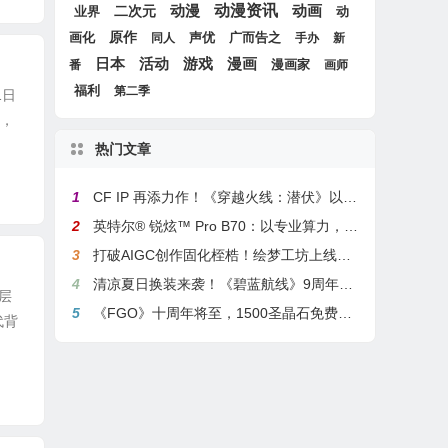
动漫
动漫资讯
动画
二次元
动
业界
画化
原作
声优
广而告之
同人
手办
新
游戏
日本
活动
漫画
漫画家
番
画师
福利
第二季
1日
时，
热门文章
1
CF IP 再添力作！《穿越火线：潜伏》以3A叙事重塑战术潜行玩法
2
英特尔® 锐炫™ Pro B70：以专业算力，解锁本地化AI部署与生产力新基准
3
打破AIGC创作固化桎梏！绘梦工坊上线绘梦画布dreamo赋能全场景自由创作
4
清凉夏日换装来袭！《碧蓝航线》9周年庆典活动第二弹今日正式上线
层
5
《FGO》十周年将至，1500圣晶石免费福利，新老玩家均可解锁
代背