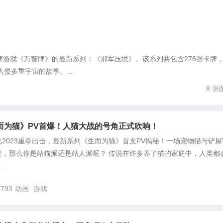
式卡牌游戏《万智牌》的最新系列：《邪军压境》。该系列共包含276张卡牌
侵多重宇宙的故事。...
8 张
而为猫》PV首爆！人猫大战的号角正式吹响！
2023重拳出击，最新系列《生而为猫》首支PV揭秘！一场宠物猫与铲屎
发，那么你是站猫派还是站人派呢？ 传说在许多养了猫的家庭中，人类都
..
,793
动画
游戏