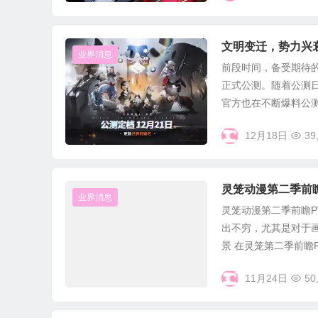
文明变迁，势力兴
业界消息
前段时间，备受期待的
正式公测。随着公测日
官方也在不断爆料公测相
12月18日
39
灵笼动漫第二季前
业界消息
灵笼动漫第二季前瞻P
出不穷，尤其是对于画
景 在灵笼第二季前瞻P.
11月24日
50