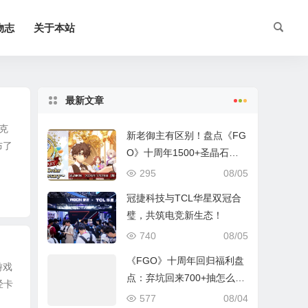
物志
关于本站
最新文章
克
新老御主有区别！盘点《FG
布了
O》十周年1500+圣晶石福
利全部获取方式
295
08/05
冠捷科技与TCL华星双冠合
璧，共筑电竞新生态！
740
08/05
《FGO》十周年回归福利盘
游戏
点：弃坑回来700+抽怎么
经卡
拿？
577
08/04