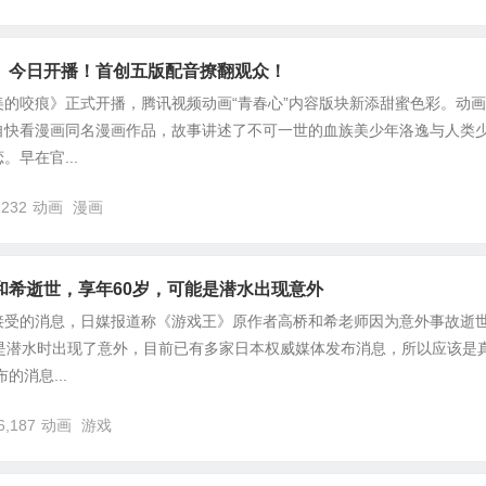
》今日开播！首创五版配音撩翻观众！
的咬痕》正式开播，腾讯视频动画“青春心”内容版块新添甜蜜色彩。动画
自快看漫画同名漫画作品，故事讲述了不可一世的血族美少年洛逸与人类
早在官...
,232
动画
漫画
和希逝世，享年60岁，可能是潜水出现意外
接受的消息，日媒报道称《游戏王》原作者高桥和希老师因为意外事故逝
能是潜水时出现了意外，目前已有多家日本权威媒体发布消息，所以应该是
的消息...
6,187
动画
游戏