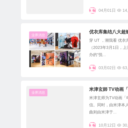
04月01日
14
优衣库集结八大超
业界消息
穿 UT ，潮我看 优
（2023年3月1日
办的“悦...
03月02日
63
米津玄師 TV动画「
业界消息
米津玄师为TV动画「电
信。同时，由米津本
曲则由米津于...
10月12日
30