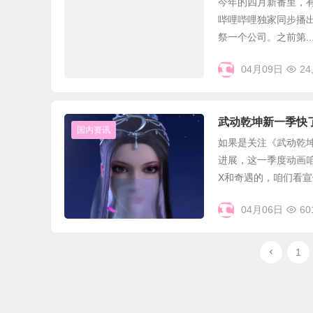
今年的四月新番里，有
哔哩哔哩独家同步播出
祭一个公司。之前第..
04月09日
24
武动乾坤新一季快
国内资讯
如果是关注《武动乾
进展，这一季度动画
X和奇遇的，咱们看宣传P
04月06日
60
1