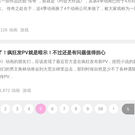
一部作品比较“传奇”，那就是《约会大作战》，其第4季动画已经于4月8
。 传奇之处在于，这4季动画换了4个动画公司来做了，被大家戏称为一
.
,126
动画
游戏
了！疯狂发PV就是暗示！不过还是有问题值得担心
坤》动画的朋友们，应该发现了最近官方是在疯狂发布新PV，按照小说的
咱们的男主角林动将会到大荒古碑里边去，那到时候自然是少不了各种遇
V...
1,872
动画
游戏
2
3
4
5
6
7
8
9
58