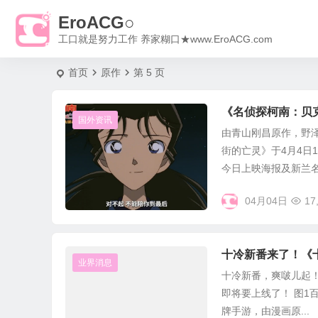
EroACG○
工口就是努力工作 养家糊口★www.EroACG.com
首页
原作
第 5 页
《名侦探柯南：贝
国外资讯
由青山刚昌原作，野
街的亡灵》于4月4日
今日上映海报及新兰名场
04月04日
17
十冷新番来了！《十
业界消息
十冷新番，爽啵儿起！
即将要上线了！ 图1
牌手游，由漫画原...