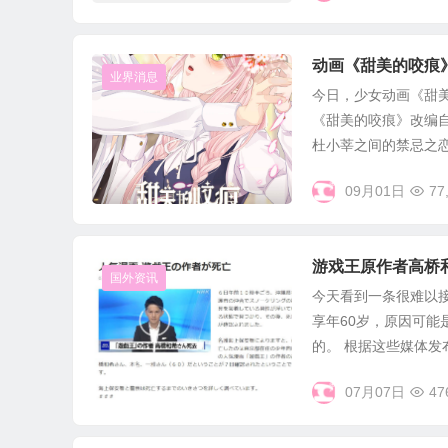
动画《甜美的咬痕
业界消息
今日，少女动画《甜美
《甜美的咬痕》改编
杜小莘之间的禁忌之恋。
09月01日
77
游戏王原作者高桥
国外资讯
今天看到一条很难以
享年60岁，原因可
的。 根据这些媒体发布
07月07日
47