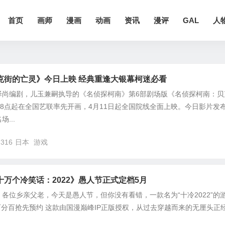
首页
画师
漫画
动画
资讯
漫评
GAL
人
克街的亡灵》今日上映 经典重逢大银幕柯迷必看
泽尚编剧，儿玉兼嗣执导的《名侦探柯南》第6部剧场版《名侦探柯南：贝
18点起在全国艺联率先开画，4月11日起全国院线全面上映。今日影片发
...
,316
日本
游戏
万个冷笑话：2022》愚人节正式定档5月
各位乡亲父老，今天是愚人节，但你没有看错，一款名为“十冷2022”的
百分百抢先预约 这款由国漫巅峰IP正版授权，从过去穿越而来的无厘头正