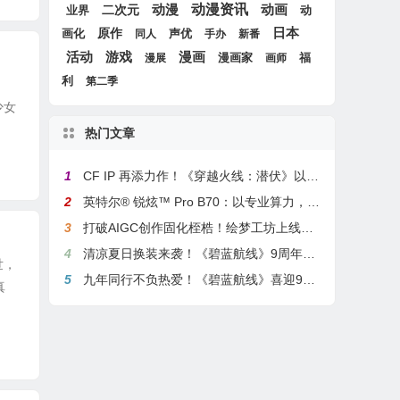
动漫
动漫资讯
动画
二次元
动
业界
原作
日本
画化
声优
同人
手办
新番
游戏
活动
漫画
漫画家
福
漫展
画师
利
第二季
少女
热门文章
1
CF IP 再添力作！《穿越火线：潜伏》以3A叙事重塑战术潜行玩法
2
英特尔® 锐炫™ Pro B70：以专业算力，解锁本地化AI部署与生产力新基准
3
打破AIGC创作固化桎梏！绘梦工坊上线绘梦画布dreamo赋能全场景自由创作
4
清凉夏日换装来袭！《碧蓝航线》9周年庆典活动第二弹今日正式上线
世，
5
九年同行不负热爱！《碧蓝航线》喜迎9周岁生日 双向奔赴共赴新程
真