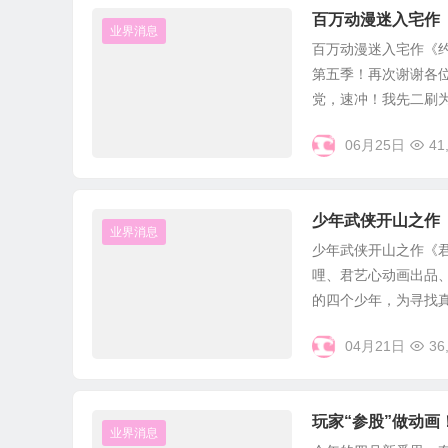
百万动漫迷入宅作
业界消息
百万动漫迷入宅作《
第五季！再次谢谢各
党，速冲！我先二刷为敬
06月25日
41
少年武侠开山之作
业界消息
少年武侠开山之作《君
哩、君艺心动画出品
的四个少年，为寻找真.
04月21日
36
玩家“参股”做动
业界消息