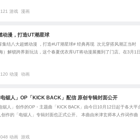
,121
游戏
漫画
燃动漫，打造UT潮星球
衣库集结八大超燃动漫 ，打造#UT潮星球# 经典再现 次元穿搭风潮正当时
，上海）解锁跨界新玩法，这个春夏优衣库UT将动漫展搬到了门店。在3月1
,120
动漫
动画
电锯人」OP「KICK BACK」配信 原创专辑封面公开
锯人」创作的OP・主题曲「KICK BACK」由今日10月12日起于各大平
人创作的「电锯人」专辑封面也正式公开。 本曲由米津玄师本人作词作曲
,048
动画
游戏