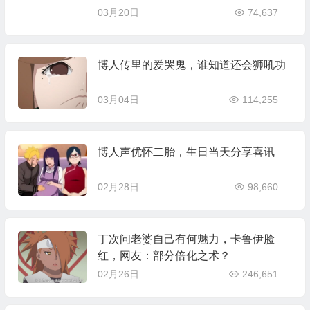
03月20日
74,637
博人传里的爱哭鬼，谁知道还会狮吼功
03月04日
114,255
博人声优怀二胎，生日当天分享喜讯
02月28日
98,660
丁次问老婆自己有何魅力，卡鲁伊脸
红，网友：部分倍化之术？
02月26日
246,651