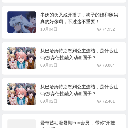
半妖的夜叉姬开播了，狗子的娃和爹妈
真的好像啊，不过这不重要！
10月04日
74,932
从巴哈姆特之怒到公主连结，是什么让
Cy放弃任性融入动画圈子？
09月03日
79,884
从巴哈姆特之怒到公主连结，是什么让
Cy放弃任性融入动画圈子？
09月02日
72,401
爱奇艺动漫暑期Fun会员 ，带你“开挂