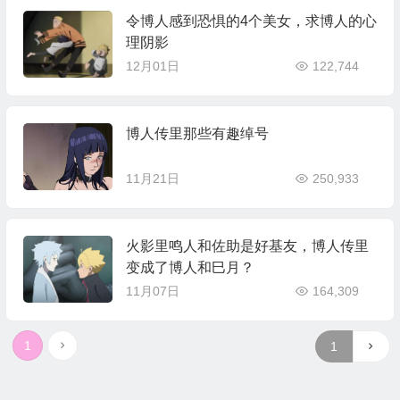
令博人感到恐惧的4个美女，求博人的心
理阴影
12月01日
122,744
博人传里那些有趣绰号
11月21日
250,933
火影里鸣人和佐助是好基友，博人传里
变成了博人和巳月？
11月07日
164,309
1