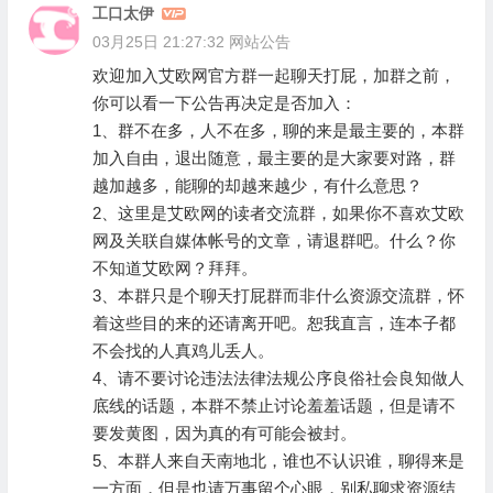
工口太伊
03月25日 21:27:32
网站公告
欢迎加入艾欧网官方群一起聊天打屁，加群之前，
你可以看一下公告再决定是否加入：
1、群不在多，人不在多，聊的来是最主要的，本群
加入自由，退出随意，最主要的是大家要对路，群
越加越多，能聊的却越来越少，有什么意思？
2、这里是艾欧网的读者交流群，如果你不喜欢艾欧
网及关联自媒体帐号的文章，请退群吧。什么？你
不知道艾欧网？拜拜。
3、本群只是个聊天打屁群而非什么资源交流群，怀
着这些目的来的还请离开吧。恕我直言，连本子都
不会找的人真鸡儿丢人。
4、请不要讨论违法法律法规公序良俗社会良知做人
底线的话题，本群不禁止讨论羞羞话题，但是请不
要发黄图，因为真的有可能会被封。
5、本群人来自天南地北，谁也不认识谁，聊得来是
一方面，但是也请万事留个心眼，别私聊求资源结