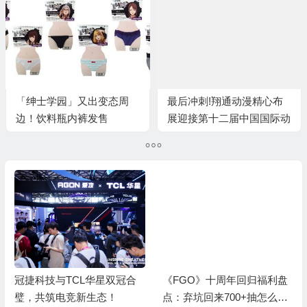
「绅士学园」又出变态周
最后冲刺!翔通动漫精心布
边！饮料瓶内裤发售
展迎接第十二届中国国际动
漫节
《FGO》十周年回归福利盘
新的平民战神！《FGO》泳
点：弃坑回来700+抽怎么
装版本免费赠送光炮泳装呼