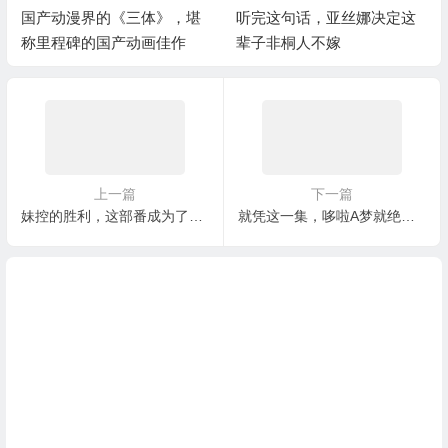
国产动漫界的《三体》，堪
听完这句话，亚丝娜决定这
称里程碑的国产动画佳作
辈子非桐人不嫁
上一篇
下一篇
妹控的胜利，这部番成为了四月霸权
就凭这一集，哆啦A梦就绝对可以称得上名留青史的动漫