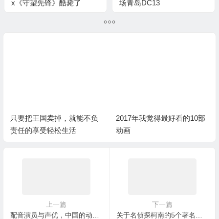
x《守望先锋》酷毙了
场青岛DC13
只要把王国卖掉，就能不负
2017年我觉得最好看的10部
责任的享受轻松生活
动画
上一篇
下一篇
配音演员与声优，中国的动漫配音产业还差日本几个大圣归来？
关于名侦探柯南的5个著名谣言