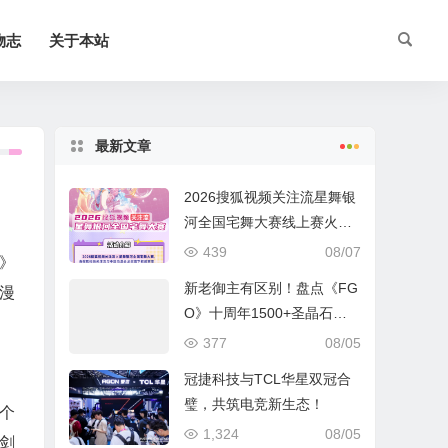
物志
关于本站
最新文章
2026搜狐视频关注流星舞银
河全国宅舞大赛线上赛火热
进行中
439
08/07
》
新老御主有区别！盘点《FG
漫
O》十周年1500+圣晶石福
利全部获取方式
377
08/05
冠捷科技与TCL华星双冠合
璧，共筑电竞新生态！
个
1,324
08/05
剑