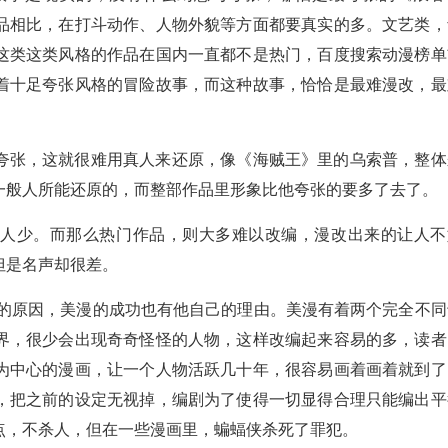
品相比，在打斗动作、人物外貌等方面都要真实的多。文艺类，
这类这类风格的作品在国内一直都不是热门，百度搜索动漫榜单
着十足夸张风格的冒险故事，而这种故事，恰恰是最难漫改，最
夸张，这就很难用真人来还原，像《海贼王》里的乌索普，整体
一般人所能还原的，而整部作品里形象比他夸张的要多了去了。
的人少。而那么热门作品，则大多难以改编，漫改出来的让人不
但是名声却很差。
他的原因，美漫的成功也有他自己的理由。美漫有着两个完全不同
界，很少会出现奇奇怪怪的人物，这样改编起来容易的多，读者
为中心的漫画，让一个人物活跃几十年，很容易画着画着就到了
，把之前的设定无视掉，编剧为了使得一切显得合理只能编出平
点，不杀人，但在一些漫画里，蝙蝠侠杀死了罪犯。