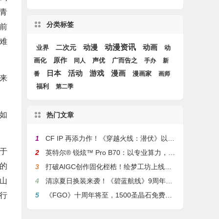
青
分类标签
前
难
动漫
动漫资讯
动画
二次元
动
业界
画化
原作
声优
广而告之
同人
手办
新
游戏
日本
活动
漫画
漫画家
番
画师
来
福利
第二季
如
热门文章
1
CF IP 再添力作！《穿越火线：潜伏》以3A叙事重塑战术潜行玩法
于
2
英特尔® 锐炫™ Pro B70：以专业算力，解锁本地化AI部署与生产力新基准
的
3
打破AIGC创作固化桎梏！绘梦工坊上线绘梦画布dreamo赋能全场景自由创作
山
4
清凉夏日换装来袭！《碧蓝航线》9周年庆典活动第二弹今日正式上线
行
5
《FGO》十周年将至，1500圣晶石免费福利，新老玩家均可解锁