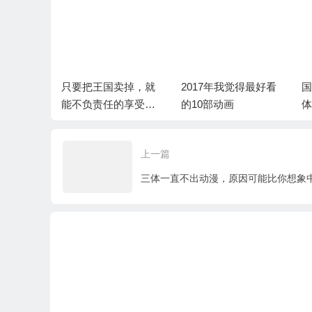
卖掉，就
2017年我觉得最好看
国产动漫界的《三
听
的享受轻
的10部动画
体》，堪称里程碑的
决
国产动画佳作
嫁
上一篇