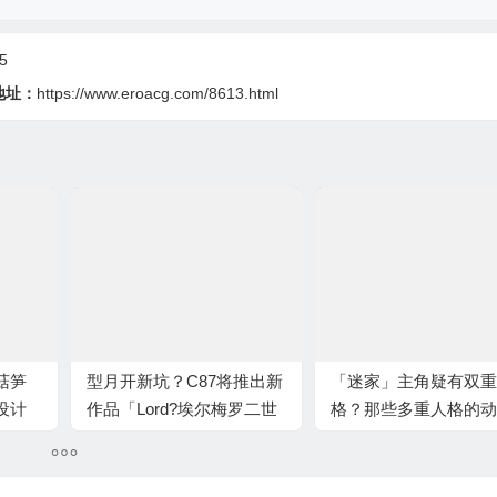
5
地址：
https://www.eroacg.com/8613.html
菇笋
型月开新坑？C87将推出新
「迷家」主角疑有双重
设计
作品「Lord?埃尔梅罗二世
格？那些多重人格的动
事件簿」
角色