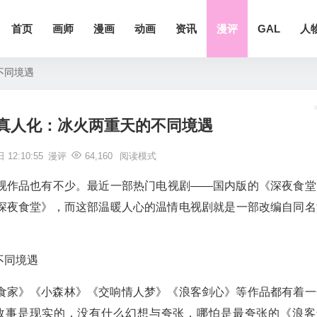
首页
画师
漫画
动画
资讯
漫评
GAL
人
不同境遇
真人化：冰火两重天的不同境遇
 12:10:55
漫评
64,160
阅读模式
视作品也有不少。最近一部热门电视剧——国内版的《深夜食堂
深夜食堂》，而这部温暖人心的温情电视剧就是一部改编自同名
食家》《小森林》《交响情人梦》《浪客剑心》等作品都有着一
故事是现实的，没有什么幻想与夸张，哪怕是最夸张的《浪客