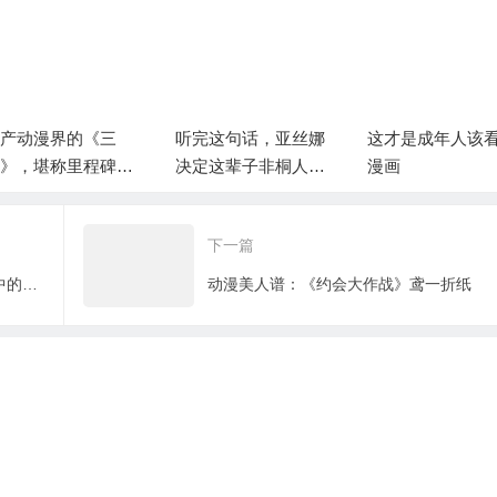
完这句话，亚丝娜
这才是成年人该看的
总有人说什么二
定这辈子非桐人不
漫画
审美畸形，畸不
他说了算么？
下一篇
三体一直不出动漫，原因可能比你想象中的简单
动漫美人谱：《约会大作战》鸢一折纸