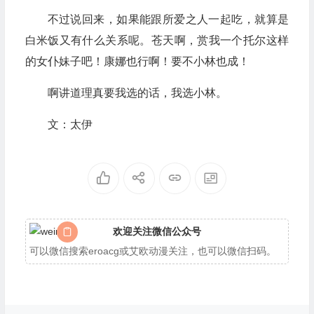
不过说回来，如果能跟所爱之人一起吃，就算是
白米饭又有什么关系呢。苍天啊，赏我一个托尔这样
的女仆妹子吧！康娜也行啊！要不小林也成！
啊讲道理真要我选的话，我选小林。
文：太伊
欢迎关注微信公众号
可以微信搜索eroacg或艾欧动漫关注，也可以微信扫码。