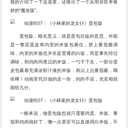
致的介绍了一下这道菜，还推出了一个采用异世界食
材的“魔改版”。
蛋包饭，顾名思义，就是蛋包住饭的意思，外面
是一整层蛋皮将内里的米饭包裹住，挤上番茄酱调
味，内里的米饭也并非是普通的白饭，而是事先经过
调味，和鸡肉同煮过的米饭，一勺子下去，一部分蛋
皮包裹着充满浓郁汁液的米饭，再沾上点番茄酱，哦
依稀！动画里托尔做的这一份，别的不说，光卖相就
能给九分。
一般来说，做蛋包饭也就只需要鸡蛋、米饭、番
茄和鸡肉就好了，懒一点甚至可以直接用白米饭，不