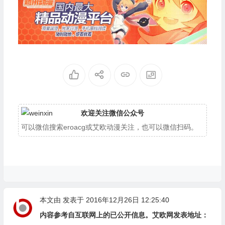
欢迎关注微信公众号
可以微信搜索eroacg或艾欧动漫关注，也可以微信扫码。
本文由
发表于 2016年12月26日 12:25:40
内容参考自互联网上的已公开信息。艾欧网发表地址：