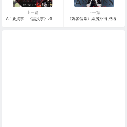
上一篇
下一篇
A-1要搞事！《黑执事》和《青之驱魔师》将举办联动
《刺客信条》票房扑街 成绩不及预期