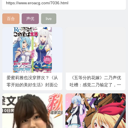
https://www.eroacg.com/7036.html
百合
声优
live
爱蜜莉雅也没穿胖次？《从
《五等分的花嫁》二乃声优
零开始的美好生活》封面公
吐槽：感觉二乃输定了，一
开
股败犬感