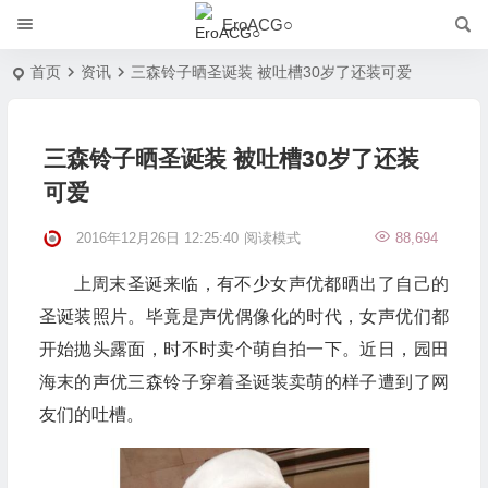
EroACG○
首页
资讯
三森铃子晒圣诞装 被吐槽30岁了还装可爱
三森铃子晒圣诞装 被吐槽30岁了还装
可爱
2016年12月26日 12:25:40
阅读模式
88,694
上周末圣诞来临，有不少女声优都晒出了自己的
圣诞装照片。毕竟是声优偶像化的时代，女声优们都
开始抛头露面，时不时卖个萌自拍一下。近日，园田
海末的声优三森铃子穿着圣诞装卖萌的样子遭到了网
友们的吐槽。