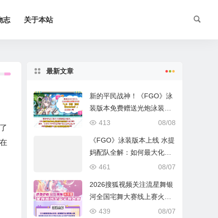
物志
关于本站
最新文章
新的平民战神！《FGO》泳
装版本免费赠送光炮泳装呼
延灼解析
413
08/08
了
《FGO》泳装版本上线 水提
现在
妈配队全解：如何最大化暴
击收益？
461
08/07
2026搜狐视频关注流星舞银
河全国宅舞大赛线上赛火热
进行中
439
08/07