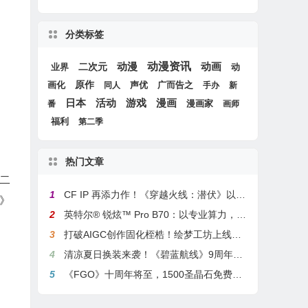
分类标签
动漫
动漫资讯
动画
二次元
动
业界
画化
原作
声优
广而告之
同人
手办
新
游戏
日本
活动
漫画
漫画家
番
画师
福利
第二季
热门文章
二
1
CF IP 再添力作！《穿越火线：潜伏》以3A叙事重塑战术潜行玩法
》
2
英特尔® 锐炫™ Pro B70：以专业算力，解锁本地化AI部署与生产力新基准
3
打破AIGC创作固化桎梏！绘梦工坊上线绘梦画布dreamo赋能全场景自由创作
4
清凉夏日换装来袭！《碧蓝航线》9周年庆典活动第二弹今日正式上线
5
《FGO》十周年将至，1500圣晶石免费福利，新老玩家均可解锁