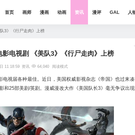
首页
画师
漫画
动画
资讯
漫评
GAL
人
美队3》《行尸走肉》上榜
电影电视剧 《美队3》《行尸走肉》上榜
 11:18:59
资讯
64,040
阅读模式
影电视届各种最佳。近日，美国权威影视杂志《帝国》也过来凑
电影和25部美剧/英剧。漫威漫改大作《美国队长3》毫无争议出