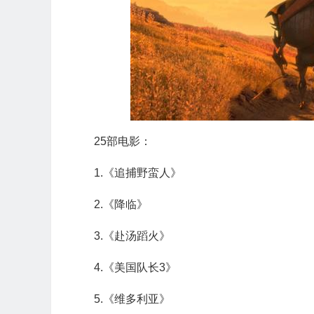
25部电影：
1.《追捕野蛮人》
2.《降临》
3.《赴汤蹈火》
4.《美国队长3》
5.《维多利亚》