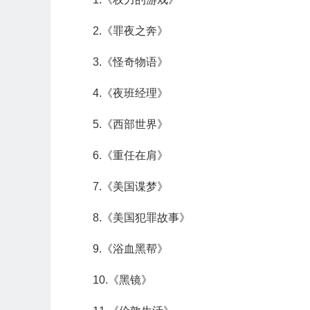
2.《罪夜之奔》
3.《怪奇物语》
4.《夜班经理》
5.《西部世界》
6.《重任在肩》
7.《美国谍梦》
8.《美国犯罪故事》
9.《浴血黑帮》
10.《黑镜》