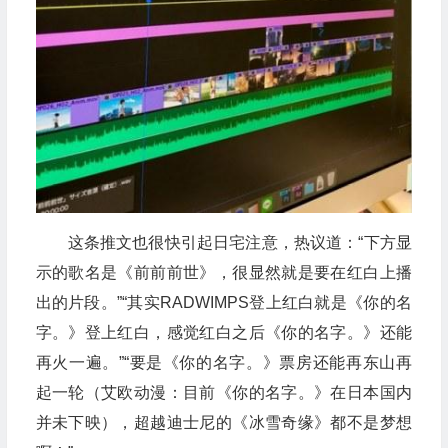
这条推文也很快引起日宅注意，热议道：“下方显
示的歌名是《前前前世》，很显然就是要在红白上播
出的片段。”“其实RADWIMPS登上红白就是《你的名
字。》登上红白，感觉红白之后《你的名字。》还能
再火一遍。”“要是《你的名字。》票房还能再东山再
起一轮（艾欧动漫：目前《你的名字。》在日本国内
并未下映），超越迪士尼的《冰雪奇缘》都不是梦想