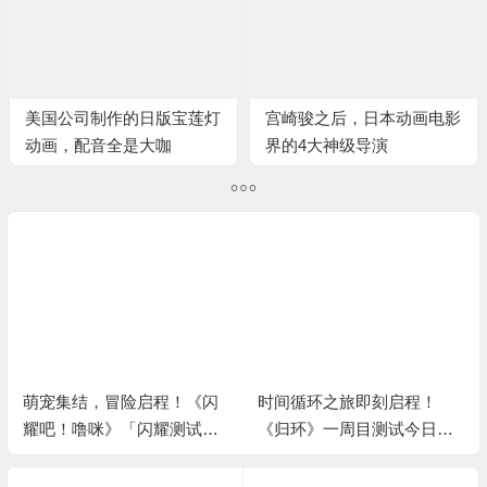
美国公司制作的日版宝莲灯
宫崎骏之后，日本动画电影
动画，配音全是大咖
界的4大神级导演
萌宠集结，冒险启程！《闪
时间循环之旅即刻启程！
耀吧！噜咪》「闪耀测试」
《归环》一周目测试今日开
开启！
启