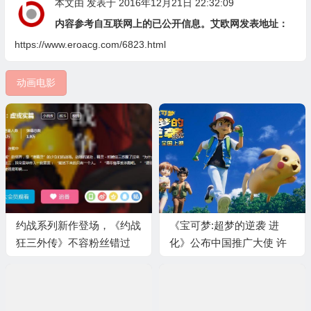
本文由
发表于 2016年12月21日 22:32:09
内容参考自互联网上的已公开信息。艾欧网发表地址：
https://www.eroacg.com/6823.html
动画电影
约战系列新作登场，《约战
《宝可梦:超梦的逆袭 进
狂三外传》不容粉丝错过
化》公布中国推广大使 许
魏洲成功追星皮卡丘