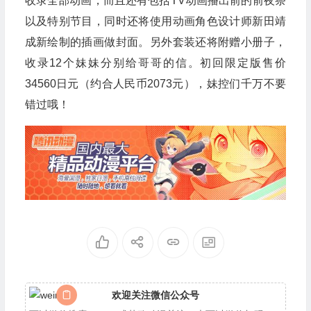
收录全部动画，而且还有包括TV动画播出前的前夜祭
以及特别节目，同时还将使用动画角色设计师新田靖
成新绘制的插画做封面。另外套装还将附赠小册子，
收录12个妹妹分别给哥哥的信。初回限定版售价
34560日元（约合人民币2073元），妹控们千万不要
错过哦！
欢迎关注微信公众号