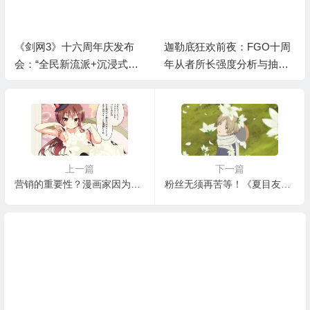
迦勒底狂欢前夜：FGO十周
PandaMobo重磅发布JoinSp
年从者所长强度分析与抽卡
ark：专为出海而生的AI爆款
规划建议
素材工具
上一篇
下一篇
营销的重要性？漫画家因为推特宣传不积极作品被腰斩
粉丝无须再苦等！《夏目友人帐》第6季确定2017年播出