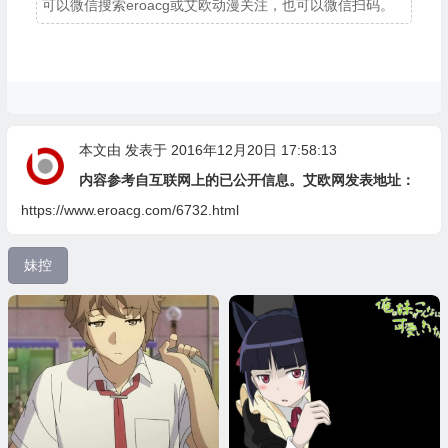
可以微信搜索eroacg或艾欧动漫关注，也可以微信扫码。
本文由
发表于 2016年12月20日 17:58:13
内容参考自互联网上的已公开信息。艾欧网发表地址：
https://www.eroacg.com/6732.html
妹控