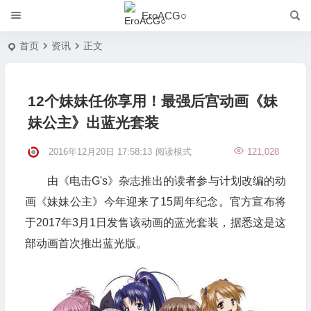
EroACG○
首页
资讯
正文
12个妹妹任你享用！最强后宫动画《妹
妹公主》出蓝光套装
2016年12月20日 17:58:13
阅读模式
121,028
由《电击G's》杂志推出的读者参与计划改编的动
画《妹妹公主》今年迎来了15周年纪念。官方宣布将
于2017年3月1日发售该动画的蓝光套装，据悉这是这
部动画首次推出蓝光版。