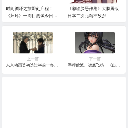
时间循环之旅即刻启程！
《嘟嘟脸恶作剧》大脸屠版
《归环》一周目测试今日开
日本二次元精神故乡
启
上一篇
下一篇
东京动画奖初选过半前十多卖腐《冰上尤里》要成年度霸权？
手撑欧派、裙底飞扬！《出包王女》古手川唯手办开订