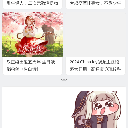
引年轻人，二次元激活博物
大叔变摩托美女，不良少年
馆的谷子经济。
cos初音
乐正绫出道五周年 生日献
2024 ChinaJoy骁龙主题馆
唱粉丝《告白诗》
盛大开启，高通带你玩转科
技潮流娱乐盛宴