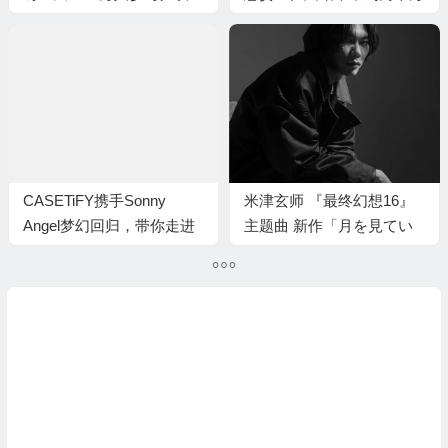
CASETiFY携手Sonny
米津玄师 『最终幻想16』
Angel梦幻回归，带你走进
主题曲 新作「月を見てい
野趣乐园
た」＆新艺人照公开